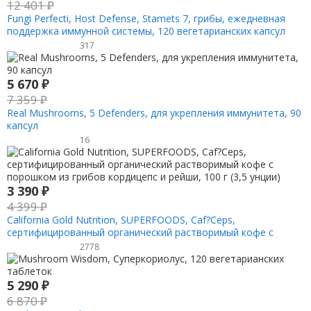
12 401
₽
Fungi Perfecti, Host Defense, Stamets 7, грибы, ежедневная
поддержка иммунной системы, 120 вегетарианских капсул
317
5 670
₽
7 359
₽
Real Mushrooms, 5 Defenders, для укрепления иммунитета, 90
капсул
16
3 390
₽
4 399
₽
California Gold Nutrition, SUPERFOODS, Caf?Ceps,
сертифицированный органический растворимый кофе с
порошком из грибов кордицепс и рейши, 100 г (3,5 унции)
2778
5 290
₽
6 870
₽