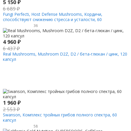
5 150
₽
6 689
₽
Fungi Perfecti, Host Defense Mushrooms, Кордичи,
способствуют снижению стресса и усталости, 60
вегетарианских капсул
36
4 960
₽
6 437
₽
Real Mushrooms, Mushroom D2Z, D2 / бета-глюкан / цинк, 120
капсул
1 960
₽
2 553
₽
Swanson, Комплекс тройных грибов полного спектра, 60
капсул
58