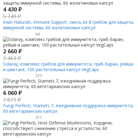
4 430
₽
5 749
₽
Irwin Naturals, Immune Support, смесь из 8 грибов для защиты
иммунной системы, 60 желатиновых капсул
64
2 660
₽
3 463
₽
Solaray, комплекс грибов для иммунитета, гриб-баран, рейши
и шиитаке, 100 растительных капсул VegCaps
323
6 060
₽
7 871
₽
Fungi Perfecti, Stamets 7, ежедневная поддержка иммунитета,
60 вегетарианских капсул
317