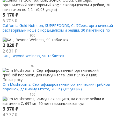
5 170
₽
6 705
₽
California Gold Nutrition, SUPERFOODS, Caf?Ceps, органический
растворимый кофе с кордицепсом и рейши, 30 пакетиков по
2,2 г (0,08 унции)
900
2 020
₽
2 631
₽
KAL, Beyond Wellness, 90 таблеток
94
По запросу
Om Mushrooms, Сертифицированный органический грибной
порошок, для иммунитета, 200 г (7,05 унции)
106
3 370
₽
4 377
₽