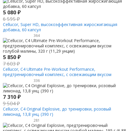
5 080
₽
6 595
₽
Cellucor, Super HD, высокоэффективная жиросжигающая
добавка, 60 капсул
364
5 850
₽
7 603
₽
Cellucor, C4 Ultimate Pre-Workout Performance,
предтренировочный комплекс, с освежающим вкусом
голубой малины, 320 г (11,29 унции)
336
7 310
₽
9 504
₽
Cellucor, C4 Original Explosive, до тренировки, розовый
лимонад, 13,8 унц. (390 г)
281