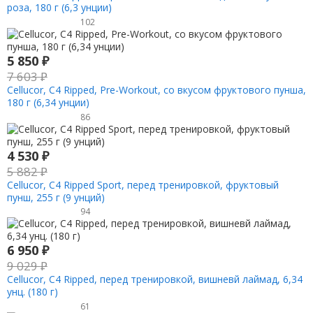
роза, 180 г (6,3 унции)
102
5 850
₽
7 603
₽
Cellucor, C4 Ripped, Pre-Workout, со вкусом фруктового пунша,
180 г (6,34 унции)
86
4 530
₽
5 882
₽
Cellucor, C4 Ripped Sport, перед тренировкой, фруктовый
пунш, 255 г (9 унций)
94
6 950
₽
9 029
₽
Cellucor, C4 Ripped, перед тренировкой, вишневй лаймад, 6,34
унц. (180 г)
61