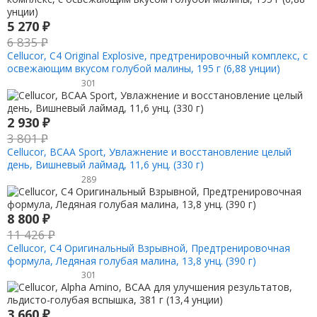
5 270
₽
6 835
₽
Cellucor, C4 Original Explosive, предтренировочный комплекс, с
освежающим вкусом голубой малины, 195 г (6,88 унции)
301
2 930
₽
3 801
₽
Cellucor, BCAA Sport, Увлажнение и восстановление целый
день, Вишневый лаймад, 11,6 унц. (330 г)
289
8 800
₽
11 426
₽
Cellucor, C4 Оригинальный Взрывной, Предтренировочная
формула, Ледяная голубая малина, 13,8 унц. (390 г)
301
3 660
₽