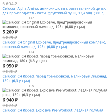
6 604
₽
Cellucor, Alpha Amino, аминокислоты с разветвлённой цепью
для производительности, фруктовый пунш, 13,4 унц. (381 г)
147
5 260
₽
6 829
₽
Cellucor, C4 Original Explosive, предтренировочный комплекс,
вишневый лимонад, 195 г (6,88 унции)
134
6 950
₽
9 020
₽
Cellucor, C4 Ripped, перед тренировкой, малиновый лимонад,
180 г (6,3 унции)
105
6 940
₽
9 024
₽
Cellucor, C4 Ripped, Explosive Pre-Workout, ледяная голубая