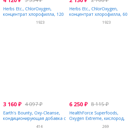
4 120
₽
2 130
₽
Herbs Etc., ChlorOxygen,
Herbs Etc., ChlorOxygen,
концентрат хлорофилла, 120
концентрат хлорофилла, 60
мягких таблеток быстрого
быстродействующих мягких
1923
1923
действия
капсул
3 160
₽
4 097
₽
6 250
₽
8 115
₽
Earth's Bounty, Oxy-Cleanse,
HealthForce Superfoods,
кондиционирующая добавка с
Oxygen Extreme, кислород,
кислородом, 75
118,2 мл (4 жидк. унции)
414
269
вегетарианских капсул