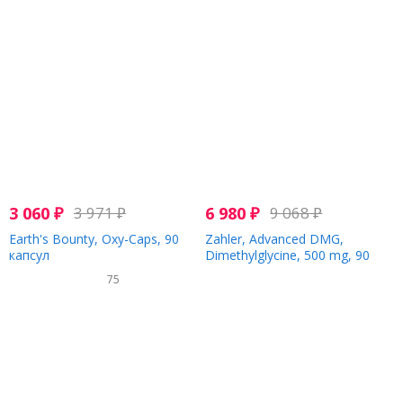
3 060
₽
3 971
₽
6 980
₽
9 068
₽
Earth's Bounty, Oxy-Caps, 90
Zahler, Advanced DMG,
капсул
Dimethylglycine, 500 mg, 90
Chewable Tablets
75