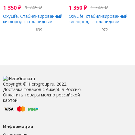
1 350
₽
1 745
₽
1 350
₽
1 745
₽
OxyLife, Стабилизированный
OxyLife, стабилизированный
кислород с коллоидным
кислород, с коллоидным
серебром и алоэ вера, горная
серебром и алоэ вера, без
839
972
ягода, 473 мл (16 унций)
ароматизаторов, 473 мл (16
унций)
Copyright © iHerbgroup.ru, 2022.
Доставка товаров с Айхерб в Россию.
Оплатить товары можно российской
картой
Информация
О компании