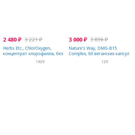
2 480
₽
3 221
₽
3 000
₽
3 896
₽
Herbs Etc., ChlorOxygen,
Nature's Way, DMG-B15
концентрат хлорофилла, без
Complex, 60 веганских капсул
спирта, аромат мяты, 29,5 мл
1929
120