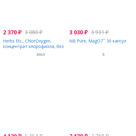
2 370
₽
3 080
₽
3 030
₽
3 931
₽
Herbs Etc., ChlorOxygen,
NB Pure, MagO7`` 30 капсул
концентрат хлорофилла, без
спирта, 30 мл (1 жидк. унция)
4664
8
5 354
₽
2 768
₽