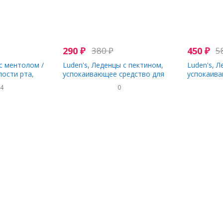
290
₽
380
₽
450
₽
5
 с ментолом /
Luden's, Леденцы с пектином,
Luden's, Л
лости рта,
успокаивающее средство для
успокаива
 30 капель для
полости рта, с медом и ягодами,
полости рт
34
0
25 леденцов для горла
вишня, 25