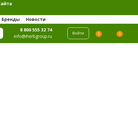
сайта
Бренды
Новости
8 800 555 32 74
Войти
0
0
info@iherbgroup.ru