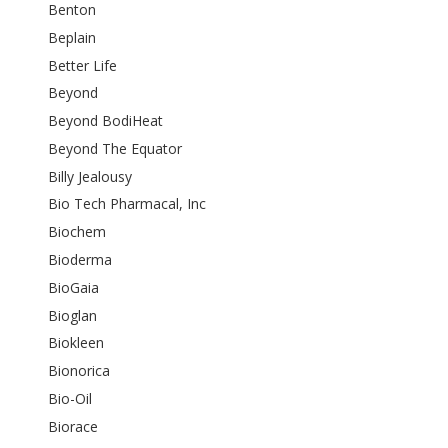
Benton
Beplain
Better Life
Beyond
Beyond BodiHeat
Beyond The Equator
Billy Jealousy
Bio Tech Pharmacal, Inc
Biochem
Bioderma
BioGaia
Bioglan
Biokleen
Bionorica
Bio-Oil
Biorace