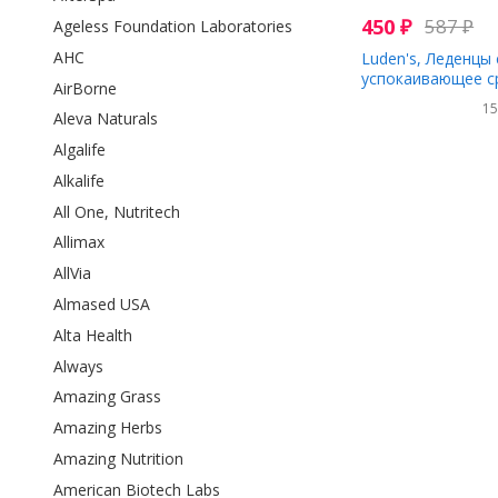
450
₽
587
₽
Ageless Foundation Laboratories
AHC
Luden's, Леденцы 
успокаивающее с
AirBorne
полости рта, арб
1
для горла
Aleva Naturals
Algalife
Alkalife
All One, Nutritech
Allimax
AllVia
Almased USA
Alta Health
Always
Amazing Grass
Amazing Herbs
Amazing Nutrition
American Biotech Labs