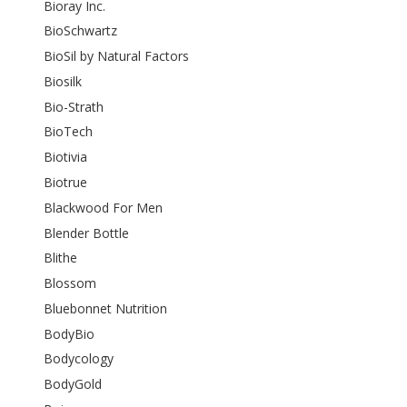
Bioray Inc.
BioSchwartz
BioSil by Natural Factors
Biosilk
Bio-Strath
BioTech
Biotivia
Biotrue
Blackwood For Men
Blender Bottle
Blithe
Blossom
Bluebonnet Nutrition
BodyBio
Bodycology
BodyGold