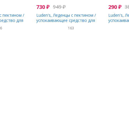
730
₽
949
₽
290
₽
3
с пектином /
Luden's, Леденцы с пектином /
Luden's, Л
редство для
успокаивающее средство для
успокаива
уз, 25 леденцов
полости рта, разные вкусы, 90
полости р
56
163
леденцов для горла
капель дл