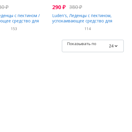
80
₽
290
₽
380
₽
еденцы с пектином /
Luden's, Леденцы с пектином,
ющее средство для
успокаивающее средство для
та, лесные ягоды, 30
полости рта, дикий мед, 30
153
114
я горла
капель для горла
Показывать по