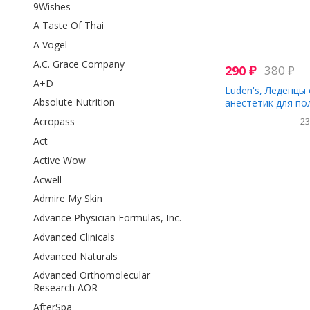
9Wishes
A Taste Of Thai
A Vogel
A.C. Grace Company
290
₽
380
₽
A+D
Luden's, Леденцы
Absolute Nutrition
анестетик для по
медовая солодка,
Acropass
2
горла
Act
Active Wow
Acwell
Admire My Skin
Advance Physician Formulas, Inc.
Advanced Clinicals
Advanced Naturals
Advanced Orthomolecular
Research AOR
AfterSpa