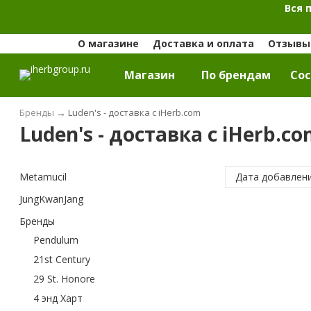
Вся 
О магазине
Доставка и оплата
Отзывы 
Магазин
По брендам
Cос
Бренды
→
Luden's - доставка с iHerb.com
Luden's - доставка с iHerb.c
Metamucil
Дата добавлен
JungKwanJang
Бренды
Pendulum
21st Century
29 St. Honore
4 энд Харт