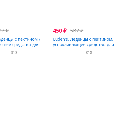
87
₽
450
₽
587
₽
еденцы с пектином /
Luden's, Леденцы с пектином,
ющее средство для
успокаивающее средство для
а, без сахара, дикая
полости рта, дикая вишня, 30
318
318
 леденцов для горла
леденцов для горла