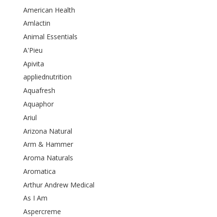
American Health
Amlactin
Animal Essentials
A'Pieu
Apivita
appliednutrition
Aquafresh
Aquaphor
Ariul
Arizona Natural
Arm & Hammer
Aroma Naturals
Aromatica
Arthur Andrew Medical
As I Am
Aspercreme