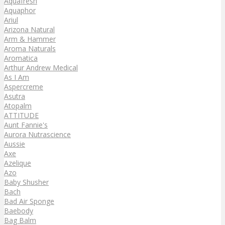
Aquafresh
Aquaphor
Ariul
Arizona Natural
Arm & Hammer
Aroma Naturals
Aromatica
Arthur Andrew Medical
As I Am
Aspercreme
Asutra
Atopalm
ATTITUDE
Aunt Fannie's
Aurora Nutrascience
Aussie
Axe
Azelique
Azo
Baby Shusher
Bach
Bad Air Sponge
Baebody
Bag Balm