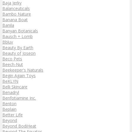
Baja Jerky
Balanceuticals
Bambo Nature
Banana Boat
Banila
Banyan Botanicals
Bausch + Lomb
Bbluv
Beauty By Earth
Beauty of Joseon
Beco Pets
Beech-Nut
Beekeeper's Naturals
Begin Again Toys
BeKLYN
Belli Skincare
Benadryl
Benfotiamine Inc.
Benton
Beplain
Better Life
Beyond
Beyond BodiHeat
Beyond The Equator