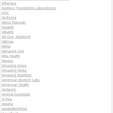
AfterSpa
Ageless Foundation Laboratories
AHC
AirBorne
Aleva Naturals
Algalife
Alkalife
All One, Nutritech
Allimax
AllVia
Almased USA
Alta Health
Always
Amazing Grass
Amazing Herbs
Amazing Nutrition
American Biotech Labs
American Health
Amlactin
Animal Essentials
A'Pieu
Apivita
appliednutrition