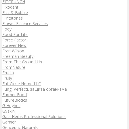
FITCRUNCH
Fixodent
Fizz & Bubble
Flintstones
Flower Essence Services
Fody
Food For Life
Force Factor
Forever New
Fran Wilson
Freeman Beauty
From The Ground Up
FromNature
Frudia
Fruily
Full Circle Home LLC
Fungi Perfecti, защита организма
Further Food
FutureBiotics
G Hughes
G9skin
Gaia Herbs Professional Solutions
Garnier
Genceutic Naturals