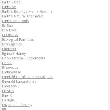
Earth Rated
Earthrise
Earth's Bounty ( Matrix Health )
Earth's Natural Alternative
Earthtone Foods
Ec Бар
Eco Love
ECOBAGS
Ecological Formulas
Econugenics
Efferdent
Egmont Honey
Eidon Mineral Supplements
Elactia
Elizavecca
Embryolisse
Emerald Health Bioceuticals, Inc
Emerald Laboratories
Emergen-C
ENADA
Ener-C
Enough
Enzymatic Therapy
EPI