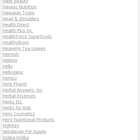
Hask Beauty
Havasu Nutrition
Hawaiian Tropic
Head & Shoulders
Health Direct
Health Plus Inc.
HealthForce Superfoods
HealthyBiom
Heavenly Tea Leaves
Heimish
Helimix
Hello
Helloganic
Hempz
Herb Pharm
Herbal Answers, Inc
Herbal Essences
Herbs Etc.
Herbs for Kids
Hero Cosmetics
Hero Nutritional Products
HighKey
Himalayan Pet Supply
Holika Holika