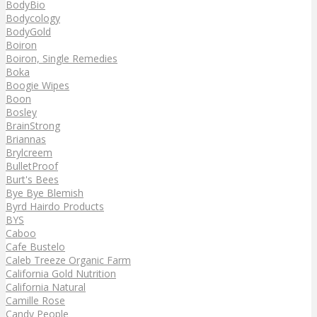
BodyBio
Bodycology
BodyGold
Boiron
Boiron, Single Remedies
Boka
Boogie Wipes
Boon
Bosley
BrainStrong
Briannas
Brylcreem
BulletProof
Burt's Bees
Bye Bye Blemish
Byrd Hairdo Products
BYS
Caboo
Cafe Bustelo
Caleb Treeze Organic Farm
California Gold Nutrition
California Natural
Camille Rose
Candy People