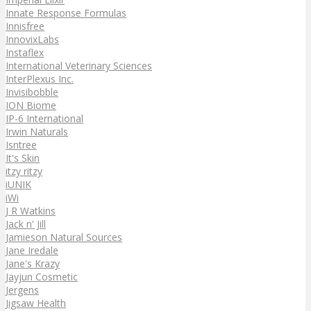
Innate Response Formulas
Innisfree
InnovixLabs
Instaflex
International Veterinary Sciences
InterPlexus Inc.
Invisibobble
ION Biome
IP-6 International
Irwin Naturals
Isntree
It's Skin
itzy ritzy
iUNIK
iWi
J R Watkins
Jack n' Jill
Jamieson Natural Sources
Jane Iredale
Jane's Krazy
Jayjun Cosmetic
Jergens
Jigsaw Health