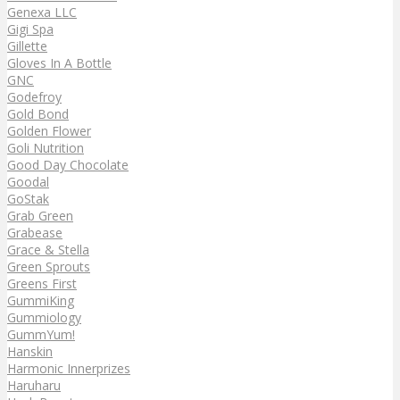
Genexa LLC
Gigi Spa
Gillette
Gloves In A Bottle
GNC
Godefroy
Gold Bond
Golden Flower
Goli Nutrition
Good Day Chocolate
Goodal
GoStak
Grab Green
Grabease
Grace & Stella
Green Sprouts
Greens First
GummiKing
Gummiology
GummYum!
Hanskin
Harmonic Innerprizes
Haruharu