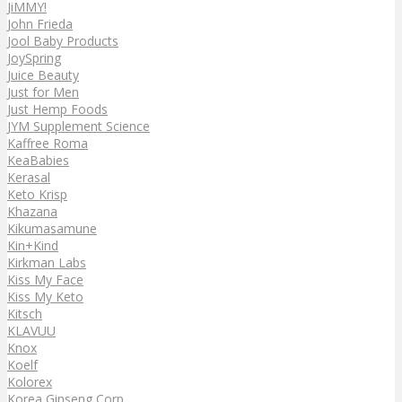
JiMMY!
John Frieda
Jool Baby Products
JoySpring
Juice Beauty
Just for Men
Just Hemp Foods
JYM Supplement Science
Kaffree Roma
KeaBabies
Kerasal
Keto Krisp
Khazana
Kikumasamune
Kin+Kind
Kirkman Labs
Kiss My Face
Kiss My Keto
Kitsch
KLAVUU
Knox
Koelf
Kolorex
Korea Ginseng Corp