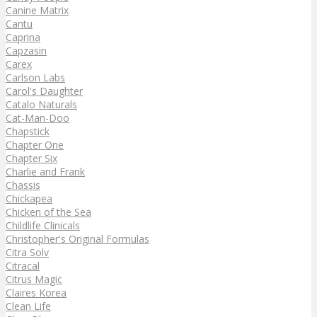
Canine Matrix
Cantu
Caprina
Capzasin
Carex
Carlson Labs
Carol's Daughter
Catalo Naturals
Cat-Man-Doo
Chapstick
Chapter One
Chapter Six
Charlie and Frank
Chassis
Chickapea
Chicken of the Sea
Childlife Clinicals
Christopher's Original Formulas
Citra Solv
Citracal
Citrus Magic
Claires Korea
Clean Life