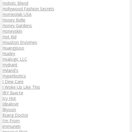
Holistic Blend
Hollywood Fashion Secrets
Homeolab USA
Honey Belle
Honey Gardens
Honeyskin
Hot Kid
Houston Enzymes
Huangjisoo
Huxley
Hyalogic LLC
Hydrant
Hyland's
Hyperbiotics
I Dew Care
I Woke Up Like This
IBY Бьюти
Icy Hot
Idealove
Illiyoon
Ilsang Doctor
I'm From
immuneti
Imperial Elixir