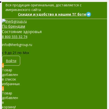
Вся продукция оригинальная, доставляется с
американского сайта
Скидки и удобство в нашем ТГ боте
По брендам
Cостояние здоровья
8 800 555 32 74
info@iherbgroup.ru
c 9 до 21 по Мск
Войти
0
Товар
добавлен
в список
избранных
0
Товар
добавлен
в
корзину!