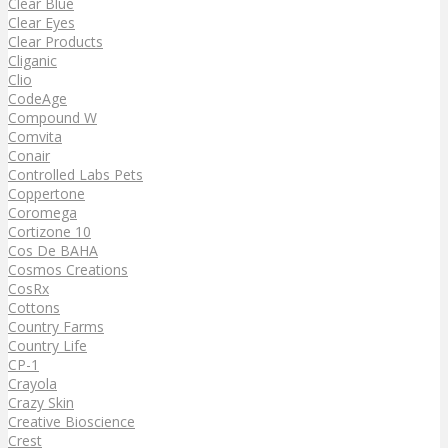
Clear Blue
Clear Eyes
Clear Products
Cliganic
Clio
CodeAge
Compound W
Comvita
Conair
Controlled Labs Pets
Coppertone
Coromega
Cortizone 10
Cos De BAHA
Cosmos Creations
CosRx
Cottons
Country Farms
Country Life
CP-1
Crayola
Crazy Skin
Creative Bioscience
Crest