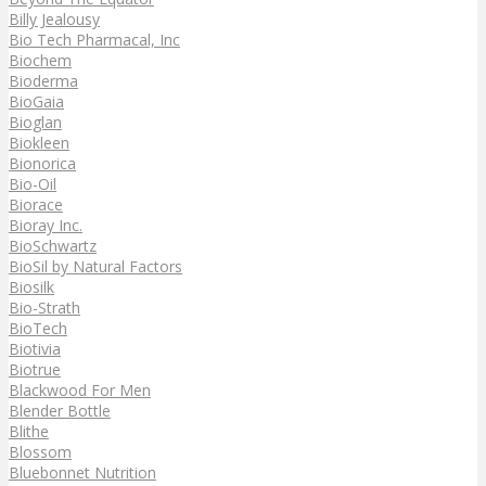
Billy Jealousy
Bio Tech Pharmacal, Inc
Biochem
Bioderma
BioGaia
Bioglan
Biokleen
Bionorica
Bio-Oil
Biorace
Bioray Inc.
BioSchwartz
BioSil by Natural Factors
Biosilk
Bio-Strath
BioTech
Biotivia
Biotrue
Blackwood For Men
Blender Bottle
Blithe
Blossom
Bluebonnet Nutrition