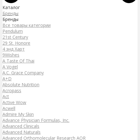
Каталог
Бренды
Бренды
Все товары категории
Pendulum
21st Century
29 St. Honore
4 энд Харт
9Wishes
A Taste Of Thai
A Vogel
A.C. Grace Company
A+D
Absolute Nutrition
Acropass
Act
Active Wow
Acwell
Admire My Skin
Advance Physician Formulas, Inc.
Advanced Clinicals
Advanced Naturals
Advanced Orthomolecular Research AOR