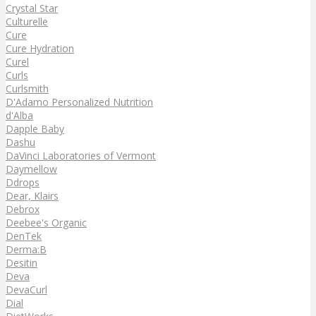
Crystal Star
Culturelle
Cure
Cure Hydration
Curel
Curls
Curlsmith
D'Adamo Personalized Nutrition
d'Alba
Dapple Baby
Dashu
DaVinci Laboratories of Vermont
Daymellow
Ddrops
Dear, Klairs
Debrox
Deebee's Organic
DenTek
Derma:B
Desitin
Deva
DevaCurl
Dial