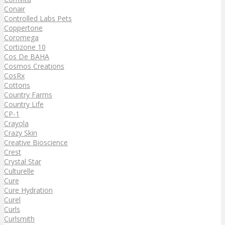
Conair
Controlled Labs Pets
Coppertone
Coromega
Cortizone 10
Cos De BAHA
Cosmos Creations
CosRx
Cottons
Country Farms
Country Life
CP-1
Crayola
Crazy Skin
Creative Bioscience
Crest
Crystal Star
Culturelle
Cure
Cure Hydration
Curel
Curls
Curlsmith