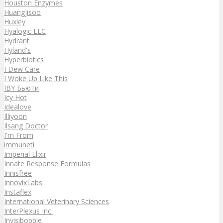
Houston Enzymes
Huangjisoo
Huxley
Hyalogic LLC
Hydrant
Hyland's
Hyperbiotics
I Dew Care
I Woke Up Like This
IBY Бьюти
Icy Hot
Idealove
Illiyoon
Ilsang Doctor
I'm From
immuneti
Imperial Elixir
Innate Response Formulas
Innisfree
InnovixLabs
Instaflex
International Veterinary Sciences
InterPlexus Inc.
Invisibobble