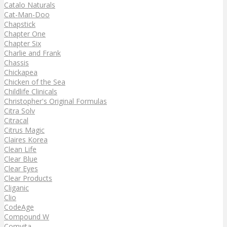
Catalo Naturals
Cat-Man-Doo
Chapstick
Chapter One
Chapter Six
Charlie and Frank
Chassis
Chickapea
Chicken of the Sea
Childlife Clinicals
Christopher's Original Formulas
Citra Solv
Citracal
Citrus Magic
Claires Korea
Clean Life
Clear Blue
Clear Eyes
Clear Products
Cliganic
Clio
CodeAge
Compound W
Comvita