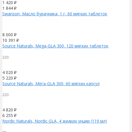
1 420
₽
1 844
₽
Swanson, Масло бурачника, 1 г, 60 мягких таблеток
8 000
₽
10 391
₽
Source Naturals, Mega-GLA 300, 120 мягких таблеток
220
4 020
₽
5 220
₽
Source Naturals, Мега-GLA 300, 60 мягких капсул
220
4 820
₽
6 255
₽
Nordic Naturals, Nordic GLA, 4 жидких унции (119 мл)