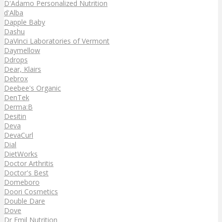
D'Adamo Personalized Nutrition
d'Alba
Dapple Baby
Dashu
DaVinci Laboratories of Vermont
Daymellow
Ddrops
Dear, Klairs
Debrox
Deebee's Organic
DenTek
Derma:B
Desitin
Deva
DevaCurl
Dial
DietWorks
Doctor Arthritis
Doctor's Best
Domeboro
Doori Cosmetics
Double Dare
Dove
Dr Emil Nutrition