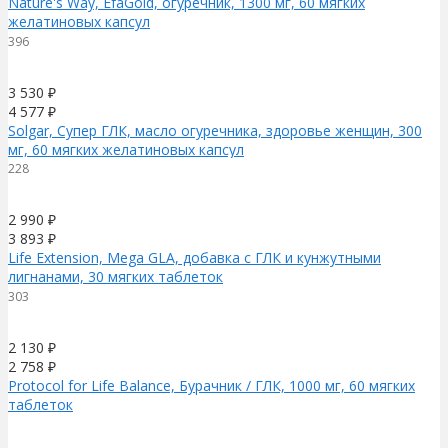
Nature's Way, EfaGold, огуречник, 1300 мг, 60 мягких
желатиновых капсул
396
3 530
₽
4 577
₽
Solgar, Супер ГЛК, масло огуречника, здоровье женщин, 300
мг, 60 мягких желатиновых капсул
228
2 990
₽
3 893
₽
Life Extension, Mega GLA, добавка с ГЛК и кунжутными
лигнанами, 30 мягких таблеток
303
2 130
₽
2 758
₽
Protocol for Life Balance, Бурачник / ГЛК, 1000 мг, 60 мягких
таблеток