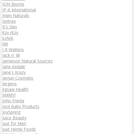
ION Biome
IP-6 International
Irwin Naturals
Isntree
It's Skin
itzy ritzy
iUNIK
iWi
J R Watkins
Jack n' Jill
Jamieson Natural Sources
Jane Iredale
Jane's Krazy
Jayjun Cosmetic
Jergens
Jigsaw Health
JiMMY!
John Frieda
Jool Baby Products
JoySpring
Juice Beauty
Just for Men
Just Hemp Foods