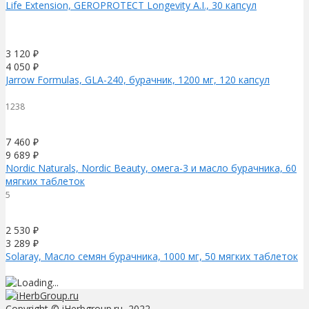
Life Extension, GEROPROTECT Longevity A.I., 30 капсул
3 120
₽
4 050
₽
Jarrow Formulas, GLA-240, бурачник, 1200 мг, 120 капсул
1238
7 460
₽
9 689
₽
Nordic Naturals, Nordic Beauty, омега-3 и масло бурачника, 60
мягких таблеток
5
2 530
₽
3 289
₽
Solaray, Масло семян бурачника, 1000 мг, 50 мягких таблеток
Copyright © iHerbgroup.ru, 2022.