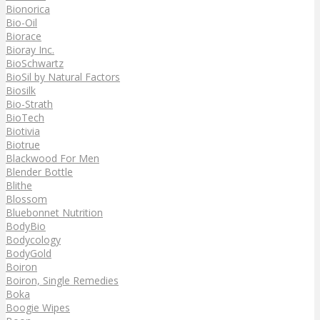
Bionorica
Bio-Oil
Biorace
Bioray Inc.
BioSchwartz
BioSil by Natural Factors
Biosilk
Bio-Strath
BioTech
Biotivia
Biotrue
Blackwood For Men
Blender Bottle
Blithe
Blossom
Bluebonnet Nutrition
BodyBio
Bodycology
BodyGold
Boiron
Boiron, Single Remedies
Boka
Boogie Wipes