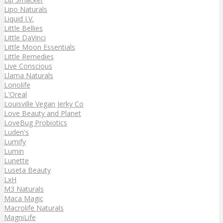
Lipo Naturals
Liquid I.V.
Little Bellies
Little DaVinci
Little Moon Essentials
Little Remedies
Live Conscious
Llama Naturals
Lonolife
L'Oreal
Louisville Vegan Jerky Co
Love Beauty and Planet
LoveBug Probiotics
Luden's
Lumify
Lumin
Lunette
Luseta Beauty
LxH
M3 Naturals
Maca Magic
Macrolife Naturals
MagniLife