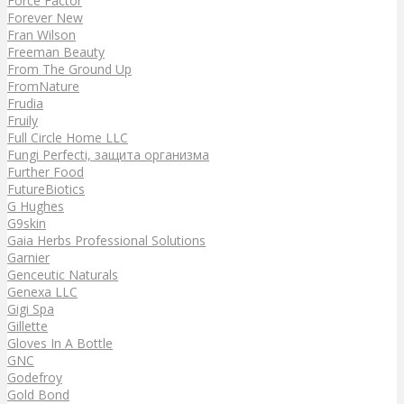
Force Factor
Forever New
Fran Wilson
Freeman Beauty
From The Ground Up
FromNature
Frudia
Fruily
Full Circle Home LLC
Fungi Perfecti, защита организма
Further Food
FutureBiotics
G Hughes
G9skin
Gaia Herbs Professional Solutions
Garnier
Genceutic Naturals
Genexa LLC
Gigi Spa
Gillette
Gloves In A Bottle
GNC
Godefroy
Gold Bond