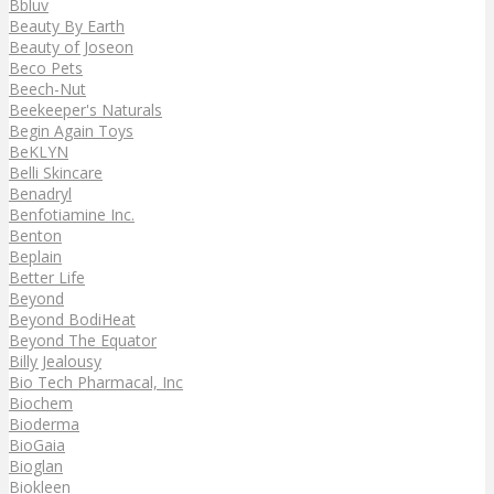
Bbluv
Beauty By Earth
Beauty of Joseon
Beco Pets
Beech-Nut
Beekeeper's Naturals
Begin Again Toys
BeKLYN
Belli Skincare
Benadryl
Benfotiamine Inc.
Benton
Beplain
Better Life
Beyond
Beyond BodiHeat
Beyond The Equator
Billy Jealousy
Bio Tech Pharmacal, Inc
Biochem
Bioderma
BioGaia
Bioglan
Biokleen