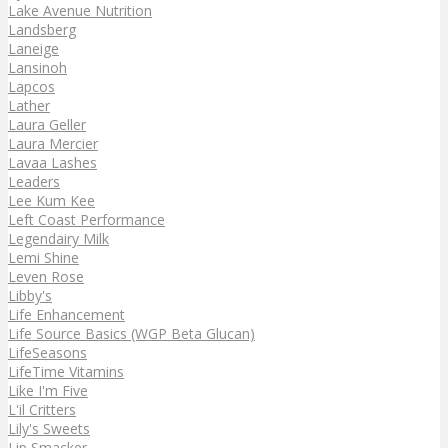
Lake Avenue Nutrition
Landsberg
Laneige
Lansinoh
Lapcos
Lather
Laura Geller
Laura Mercier
Lavaa Lashes
Leaders
Lee Kum Kee
Left Coast Performance
Legendairy Milk
Lemi Shine
Leven Rose
Libby's
Life Enhancement
Life Source Basics (WGP Beta Glucan)
LifeSeasons
LifeTime Vitamins
Like I'm Five
L'il Critters
Lily's Sweets
Lip Smacker