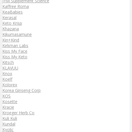
JYM Supplement Science
Kaffree Roma
KeaBabies
Kerasal
Keto Krisp
Khazana
Kikumasamune
Kin+Kind
Kirkman Labs
Kiss My Face
Kiss My Keto
Kitsch
KLAVUU
Knox
Koelf
Kolorex
Korea Ginseng Corp
KOS
Kosette
Kracie
Kroeger Herb Co
Kuli Kuli
Kundal
Kyolic