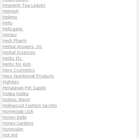
Heavenly Tea Leaves
Heimish
Helimix
Hello
Helloganic
Hempz
Herb Pharm
Herbal Answers, Inc
Herbal Essences
Herbs Etc.
Herbs for Kids
Hero Cosmetics
Hero Nutritional Products
HighKey
Himalayan Pet Supply
Holika Holika
Holistic Blend
Hollywood Fashion Secrets
Homeolab USA
Honey Belle
Honey Gardens
Honeyskin
Hot Kid