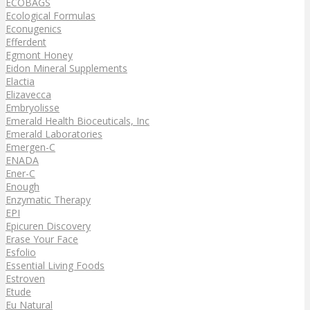
ECOBAGS
Ecological Formulas
Econugenics
Efferdent
Egmont Honey
Eidon Mineral Supplements
Elactia
Elizavecca
Embryolisse
Emerald Health Bioceuticals, Inc
Emerald Laboratories
Emergen-C
ENADA
Ener-C
Enough
Enzymatic Therapy
EPI
Epicuren Discovery
Erase Your Face
Esfolio
Essential Living Foods
Estroven
Etude
Eu Natural