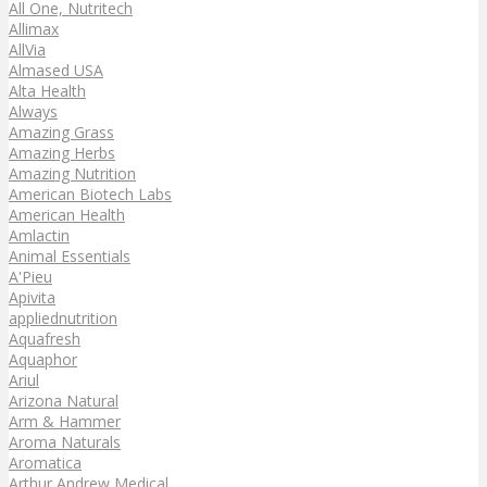
All One, Nutritech
Allimax
AllVia
Almased USA
Alta Health
Always
Amazing Grass
Amazing Herbs
Amazing Nutrition
American Biotech Labs
American Health
Amlactin
Animal Essentials
A'Pieu
Apivita
appliednutrition
Aquafresh
Aquaphor
Ariul
Arizona Natural
Arm & Hammer
Aroma Naturals
Aromatica
Arthur Andrew Medical