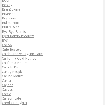
Boon
Bosley
BrainStrong
Briannas
Brylcreem
BulletProof
Burt's Bees
Bye Bye Blemish
Byrd Hairdo Products
BYS
Caboo
Cafe Bustelo
Caleb Treeze Organic Farm
California Gold Nutrition
California Natural
Camille Rose
Candy People
Canine Matrix
Cantu
Caprina
Capzasin
Carex
Carlson Labs
Carol's Daughter