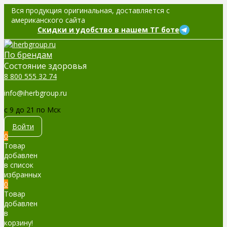
Вся продукция оригинальная, доставляется с
американского сайта
Скидки и удобство в нашем ТГ боте
По брендам
Cостояние здоровья
8 800 555 32 74
info@iherbgroup.ru
c 9 до 21 по Мск
Войти
0
Товар
добавлен
в список
избранных
0
Товар
добавлен
в
корзину!