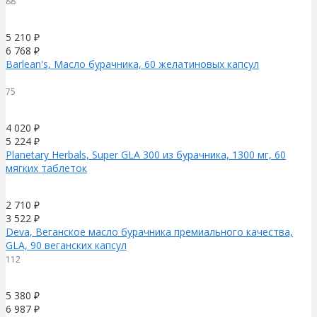
88
5 210
₽
6 768
₽
Barlean's, Масло бурачника, 60 желатиновых капсул
75
4 020
₽
5 224
₽
Planetary Herbals, Super GLA 300 из бурачника, 1300 мг, 60
мягких таблеток
2 710
₽
3 522
₽
Deva, Веганское масло бурачника премиального качества,
GLA, 90 веганских капсул
112
5 380
₽
6 987
₽