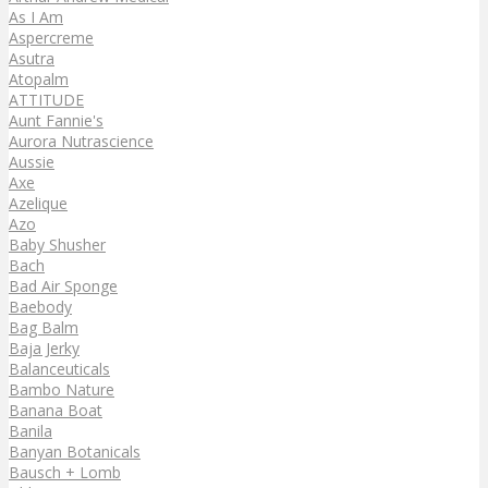
As I Am
Aspercreme
Asutra
Atopalm
ATTITUDE
Aunt Fannie's
Aurora Nutrascience
Aussie
Axe
Azelique
Azo
Baby Shusher
Bach
Bad Air Sponge
Baebody
Bag Balm
Baja Jerky
Balanceuticals
Bambo Nature
Banana Boat
Banila
Banyan Botanicals
Bausch + Lomb