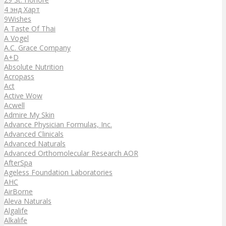
4 энд Харт
9Wishes
A Taste Of Thai
A Vogel
A.C. Grace Company
A+D
Absolute Nutrition
Acropass
Act
Active Wow
Acwell
Admire My Skin
Advance Physician Formulas, Inc.
Advanced Clinicals
Advanced Naturals
Advanced Orthomolecular Research AOR
AfterSpa
Ageless Foundation Laboratories
AHC
AirBorne
Aleva Naturals
Algalife
Alkalife