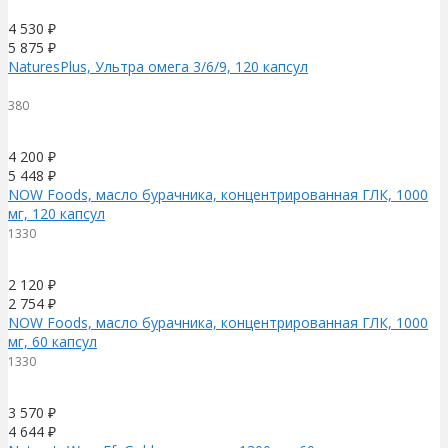
4 530
₽
5 875
₽
NaturesPlus, Ультра омега 3/6/9, 120 капсул
380
4 200
₽
5 448
₽
NOW Foods, масло бурачника, концентрированная ГЛК, 1000
мг, 120 капсул
1330
2 120
₽
2 754
₽
NOW Foods, масло бурачника, концентрированная ГЛК, 1000
мг, 60 капсул
1330
3 570
₽
4 644
₽