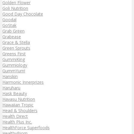
Golden Flower
Goli Nutrition
Good Day Chocolate
Goodal
GoStak
Grab Green
Grabease
Grace & Stella
Green Sprouts
Greens First
GummiKing
Gummiology
GummYum!
Hanskin
Harmonic Innerprizes
Haruharu
Hask Beauty
Havasu Nutrition
Hawaiian Tropic
Head & Shoulders
Health Direct
Health Plus Inc.
HealthForce Superfoods
HealthyBiom