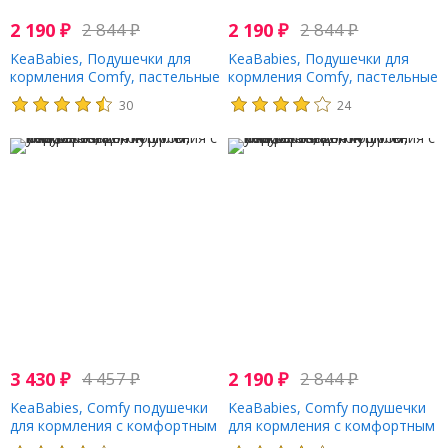
2 190
₽
2 844
₽
2 190
₽
2 844
₽
KeaBabies, Подушечки для
KeaBabies, Подушечки для
кормления Comfy, пастельные
кормления Comfy, пастельные
тона, 14 шт. В упаковке
тона, 14 шт. В упаковке
30
24
3 430
₽
4 457
₽
2 190
₽
2 844
₽
KeaBabies, Comfy подушечки
KeaBabies, Comfy подушечки
для кормления с комфортным
для кормления с комфортным
контуром, мягкие белые, 14
контуром, мягкие белые, 14