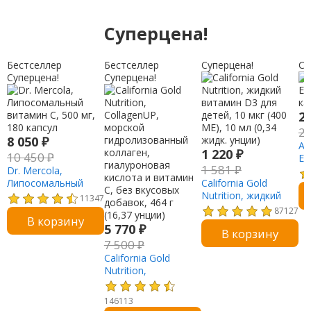
Суперцена!
Бестселлер
Бестселлер
Суперцена!
Су
Суперцена!
Суперцена!
2
2
8 050
₽
Am
1 220
₽
10 450
₽
Es
1 581
₽
Dr. Mercola,
ка
Липосомальный
California Gold
витамин C, 500 мг,
Nutrition, жидкий
11347
180 капсул
витамин D3 для
87127
В корзину
детей, 10 мкг (400
5 770
₽
В корзину
МЕ), 10 мл (0,34
7 500
₽
жидк. унции)
California Gold
Nutrition,
CollagenUP,
морской
146113
гидролизованный