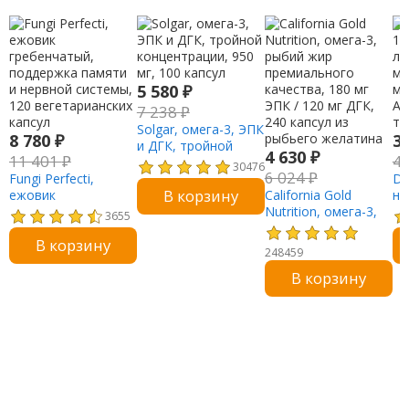
5 580
₽
7 238
₽
Solgar, омега-3, ЭПК
8 780
₽
3
и ДГК, тройной
4 630
₽
11 401
₽
4
концентрации, 950
30476
6 024
₽
Fungi Perfecti,
мг, 100 капсул
Do
В корзину
ежовик
California Gold
ны
гребенчатый,
Nutrition, омега-3,
ле
3655
поддержка памяти
рыбий жир
ма
В корзину
и нервной системы,
премиального
ми
248459
120 вегетарианских
качества, 180 мг
Al
В корзину
капсул
ЭПК / 120 мг ДГК,
та
240 капсул из
рыбьего желатина