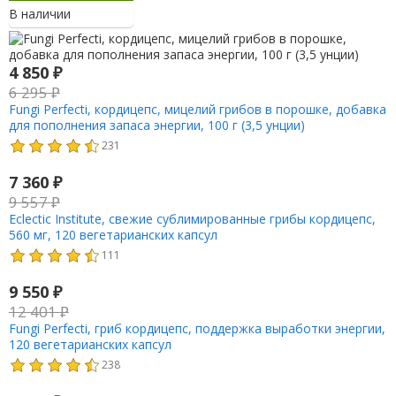
В наличии
4 850
₽
6 295
₽
Fungi Perfecti, кордицепс, мицелий грибов в порошке, добавка
для пополнения запаса энергии, 100 г (3,5 унции)
231
7 360
₽
9 557
₽
Eclectic Institute, свежие сублимированные грибы кордицепс,
560 мг, 120 вегетарианских капсул
111
9 550
₽
12 401
₽
Fungi Perfecti, гриб кордицепс, поддержка выработки энергии,
120 вегетарианских капсул
238