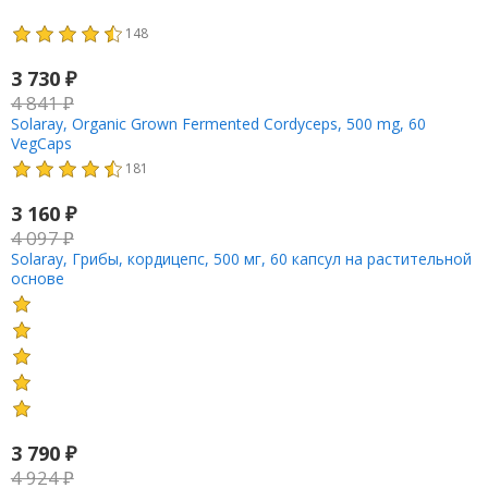
148
3 730
₽
4 841
₽
Solaray, Organic Grown Fermented Cordyceps, 500 mg, 60
VegCaps
181
3 160
₽
4 097
₽
Solaray, Грибы, кордицепс, 500 мг, 60 капсул на растительной
основе
3 790
₽
4 924
₽