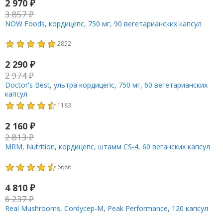
2 970
₽
3 857
₽
NOW Foods, кордицепс, 750 мг, 90 вегетарианских капсул
2852
2 290
₽
2 974
₽
Doctor's Best, ультра кордицепс, 750 мг, 60 вегетарианских
капсул
1183
2 160
₽
2 813
₽
MRM, Nutrition, кордицепс, штамм CS-4, 60 веганских капсул
6686
4 810
₽
6 237
₽
Real Mushrooms, Cordycep-M, Peak Performance, 120 капсул