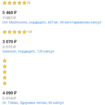
38
5 460
₽
7 087
₽
Om Mushrooms, кордицепс, 667 мг, 90 вегетарианских капсул
109
3 070
₽
3 975
₽
Swanson, Кордицепс, 120 капсул
4 090
₽
5 314
₽
Dr. Tobias, Здоровье легких, 60 капсул