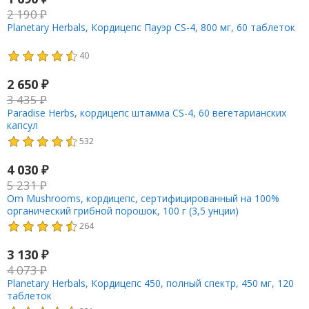
2 190
₽
Planetary Herbals, Кордицепс Пауэр CS-4, 800 мг, 60 таблеток
40
2 650
₽
3 435
₽
Paradise Herbs, кордицепс штамма CS-4, 60 вегетарианских
капсул
532
4 030
₽
5 231
₽
Om Mushrooms, кордицепс, сертифицированный на 100%
органический грибной порошок, 100 г (3,5 унции)
264
3 130
₽
4 073
₽
Planetary Herbals, Кордицепс 450, полный спектр, 450 мг, 120
таблеток