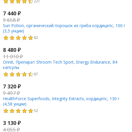
221
7 440
₽
9 658
₽
Sun Potion, органический порошок из гриба кордицепс, 100 г
(3,5 унции)
82
8 480
₽
11 010
₽
Onnit, Препарат Shroom Tech Sport, Energy Endurance, 84
капсулы
67
7 320
₽
9 497
₽
HealthForce Superfoods, Integrity Extracts, кордицепс, 130 г
(4,58 унции)
52
3 130
₽
4 055
₽