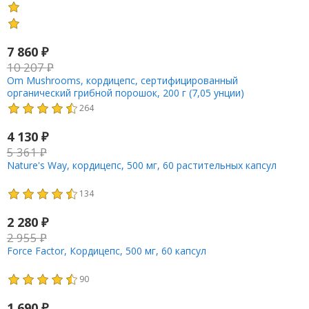
7 860
₽
10 207
₽
Om Mushrooms, кордицепс, сертифицированный
органический грибной порошок, 200 г (7,05 унции)
264
4 130
₽
5 361
₽
Nature's Way, кордицепс, 500 мг, 60 растительных капсул
134
2 280
₽
2 955
₽
Force Factor, Кордицепс, 500 мг, 60 капсул
90
1 690
₽