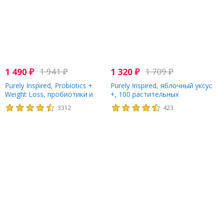
1 490
₽
1 941
₽
1 320
₽
1 709
₽
Purely Inspired, Probiotics +
Purely Inspired, яблочный уксус
Weight Loss, пробиотики и
+, 100 растительных
средство для снижения веса,
таблеток, которые легко
3312
423
84 легко проглатываемые
глотать
вегетарианские капсулы