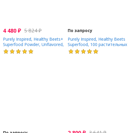
4 480
₽
5 824
₽
По запросу
Purely Inspired, Healthy Beets+
Purely Inspired, Healthy Beets
Superfood Powder, Unflavored,
Superfood, 100 растительных
11.25 oz (319 g)
капсул
2 800
₽
3 641
₽
По запросу