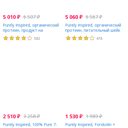
5 010
₽
6 507
₽
5 060
₽
6 567
₽
Purely Inspired, органический
Purely Inspired, органический
протеин, продукт на
протеин, питательный шейк
растительной основе,
на растительной основе,
582
478
французская ваниль, 680 г
восхитительный шоколад, 680
(1,50 фунта)
г (1,5 фунта)
2 510
₽
3 258
₽
1 530
₽
1 989
₽
Purely Inspired, 100% Pure 7-
Purely Inspired, Forskolin +