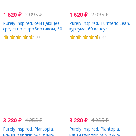
1 620
₽
2 095
₽
1 620
₽
2 095
₽
Purely Inspired, очищающее
Purely Inspired, Turmeric Lean,
средство с пробиотиком, 60
куркума, 60 капсул
капсул
77
64
3 280
₽
4 255
₽
3 280
₽
4 255
₽
Purely Inspired, Plantopia,
Purely Inspired, Plantopia,
растительный коктейль,
растительный коктейль,