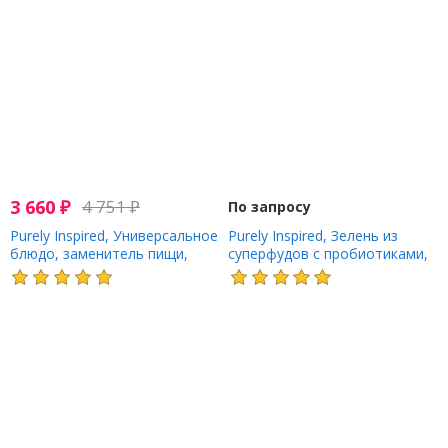
3 660
₽
4 751
₽
По запросу
Purely Inspired, Универсальное
Purely Inspired, Зелень из
блюдо, заменитель пищи,
суперфудов с пробиотиками,
восхитительный шоколад, 590
100 растительных капсул
г (1,30 фунта)