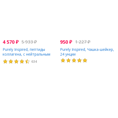
4 570
₽
5 933
₽
950
₽
1 227
₽
Purely Inspired, пептиды
Purely Inspired, Чашка-шейкер,
коллагена, с нейтральным
24 унции
вкусом, 454 г (1 фунт)
634