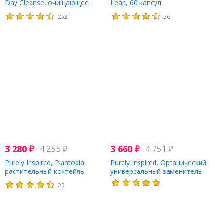
Day Cleanse, очищающее
Lean, 60 капсул
средство, 42 легко
252
56
проглатываемые
вегетарианские капсулы
3 280
₽
4 255
₽
3 660
₽
4 751
₽
Purely Inspired, Plantopia,
Purely Inspired, Органический
растительный коктейль,
универсальный заменитель
шоколадное брауни с
еды и коктейль, с
20
фундуком, 647 г (1,43 фунта)
французской ванилью, 590 г
(1,3 фунта)