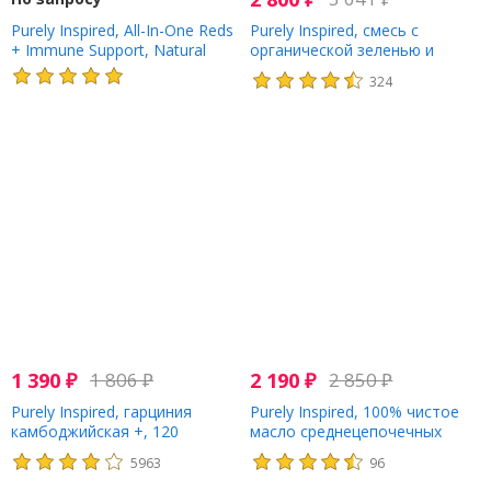
Purely Inspired, All-In-One Reds
Purely Inspired, смесь с
+ Immune Support, Natural
органической зеленью и
Berry, 391 g
суперфудами, натуральный
324
вкус, 243 г (8,57 унции)
1 390
₽
1 806
₽
2 190
₽
2 850
₽
Purely Inspired, гарциния
Purely Inspired, 100% чистое
камбоджийская +, 120
масло среднецепочечных
растительных капсуловидных
триглицеридов, 475 мл (16
5963
96
таблеток, которые легко
жидк. Унций)
глотать