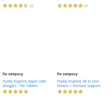
клубника и банан, 640 г (1,41
таитянская ваниль, 628 г (1,38
22
23
фунта)
фунта)
По запросу
По запросу
Purely Inspired, Apple Cider
Purely Inspired, All-In-One
Vinegar+, 100 Tablets
Greens + Immune Support,
Unflavored, 396 g