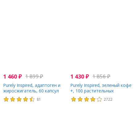
1 460
₽
1 899
₽
1 430
₽
1 856
₽
Purely Inspired, адаптоген и
Purely Inspired, зеленый кофе
жиросжигатель, 60 капсул
+, 100 растительных
таблеток, которые удобно
81
2722
глотать