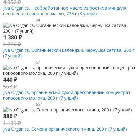
4 352
₽
Jiva Organics, Необработанное масло из ростков миндаля,
несоленое сливочное масло, 228 г (8 унций)
84
1 380
₽
1 786
₽
Jiva Organics, Органический калонджи, чернушка сатива, 200 г
(7 унций)
67
440
₽
568
₽
Jiva Organics, органический сухой прессованный концентрат
кокосового молока, 200 г (7 унций)
657
880
₽
1 139
₽
Jiva Organics, Семена органического тмина, 200 г (7 унций)