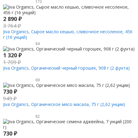
173
2 890
₽
3 764
₽
Jiva Organics, Сырое масло кешью, сливочное несоленое, 456
г (16 унций)
84
1 320
₽
1 709
₽
Jiva Organics, Органический черный горошек, 908 г (2 фунта)
69
730
₽
949
₽
Jiva Organics, Органическое мясо масала, 75 г (2,62 унции)
82
730
₽