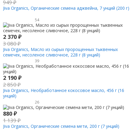
949
₽
Jiva Organics, Органические семена аджвейна, 7 унций (200 г)
54
2 370
₽
3 080
₽
Jiva Organics, Масло из сырых пророщенных тыквенных
семечек, несоленое сливочное, 228 г (8 унций)
39
2 190
₽
2 850
₽
Jiva Organics, Необработанное кокосовое масло, 456 г (16
унций)
26
880
₽
1 139
₽
Jiva Organics, Органические семена мети, 200 г (7 унций)