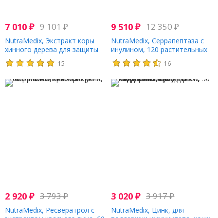
7 010
₽
9 101
₽
9 510
₽
12 350
₽
NutraMedix, Экстракт коры
NutraMedix, Серрапептаза с
хинного дерева для защиты
инулином, 120 растительных
от микробов, 30 мл
капсул
15
16
2 920
₽
3 793
₽
3 020
₽
3 917
₽
NutraMedix, Ресвератрол с
NutraMedix, Цинк, для