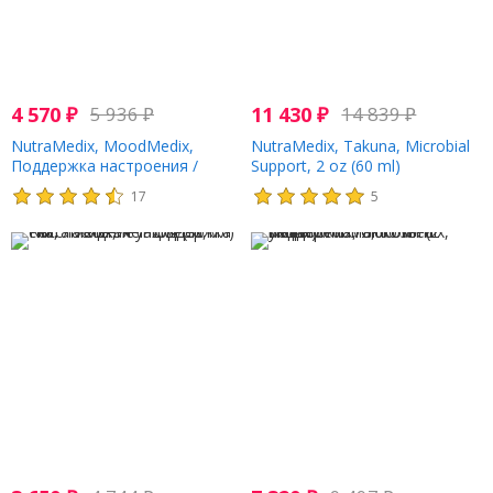
4 570
₽
5 936
₽
11 430
₽
14 839
₽
NutraMedix, MoodMedix,
NutraMedix, Takuna, Microbial
Поддержка настроения /
Support, 2 oz (60 ml)
эмоций, 1 унция (30 мл)
17
5