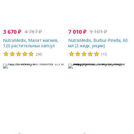
3 670
₽
4 767
₽
7 010
₽
9 101
₽
NutraMedix, Малат магния,
NutraMedix, Burbur-Pinella, 60
120 растительных капсул
мл (2 жидк. унции)
290
115