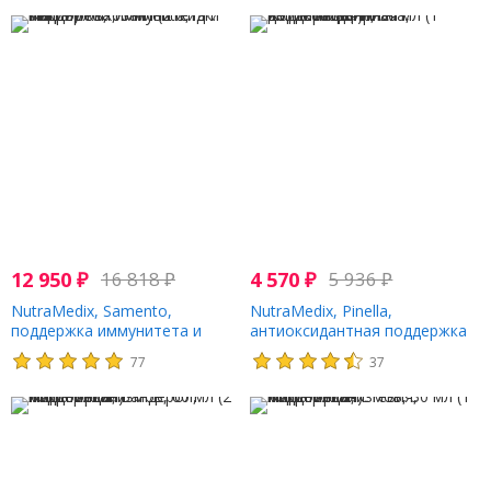
12 950
₽
16 818
₽
4 570
₽
5 936
₽
NutraMedix, Samento,
NutraMedix, Pinella,
поддержка иммунитета и
антиоксидантная поддержка
микробов, 60 мл (2 жидк.
при детоксикации, 30 мл (1
77
37
Унции)
жидк. Унция)