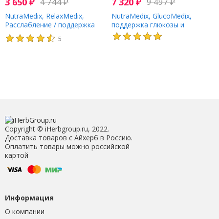
3 650
₽
4 744
₽
7 320
₽
9 497
₽
NutraMedix, RelaxMedix,
NutraMedix, GlucoMedix,
Расслабление / поддержка
поддержка глюкозы и
сна, 1 жидкая унция (30 мл)
метаболизма, 60 мл (2 унции)
5
Copyright © iHerbgroup.ru, 2022.
Доставка товаров с Айхерб в Россию.
Оплатить товары можно российской
картой
Информация
О компании