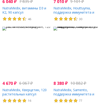
6 040
₽
7 835
₽
7 010
₽
9 101
₽
NutraMedix, витамины D3 и
NutraMedix, Houttuynia,
K2, 90 капсул
поддержка иммунитета и
микробов, 30 мл (1 жидк.
46
30
Унция)
4 670
₽
6 067
₽
8 380
₽
10 882
₽
NutraMedix, Кверцетин, 120
NutraMedix, Samento,
растительных капсул
поддержка иммунитета и
микробов, 30 мл (1 жидк.
16
77
Унция)