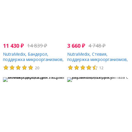
11 430
₽
14 839
₽
3 660
₽
4 748
₽
NutraMedix, Бандерол,
NutraMedix, Стевия,
поддержка микроорганизмов,
поддержка микроорганизмов,
60 мл (2 жидк. Унции)
30 мл (1 жидк. Унция)
20
12