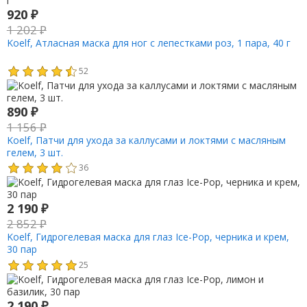
920
₽
1 202
₽
Koelf, Атласная маска для ног с лепестками роз, 1 пара, 40 г
52
890
₽
1 156
₽
Koelf, Патчи для ухода за каллусами и локтями с масляным
гелем, 3 шт.
36
2 190
₽
2 852
₽
Koelf, Гидрогелевая маска для глаз Ice-Pop, черника и крем,
30 пар
25
2 190
₽