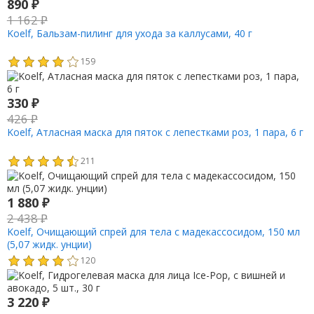
890
₽
1 162
₽
Koelf, Бальзам-пилинг для ухода за каллусами, 40 г
159
330
₽
426
₽
Koelf, Атласная маска для пяток с лепестками роз, 1 пара, 6 г
211
1 880
₽
2 438
₽
Koelf, Очищающий спрей для тела с мадекассосидом, 150 мл
(5,07 жидк. унции)
120
3 220
₽