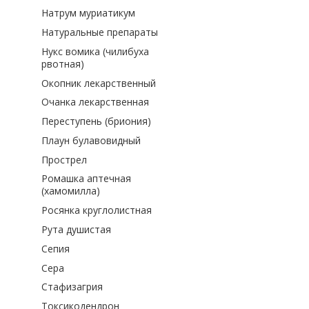
Натрум муриатикум
Натуральные препараты
Нукс вомика (чилибуха
рвотная)
Окопник лекарственный
Очанка лекарственная
Переступень (бриония)
Плаун булавовидный
Прострел
Ромашка аптечная
(хамомилла)
Росянка круглолистная
Рута душистая
Сепия
Сера
Стафизагрия
Токсикодендрон