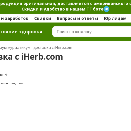
продукция оригинальная, доставляется с американского 
Скидки и удобство в нашем ТГ боте
и заработок
Скидки
Вопросы и ответы
Юр лицам
тояние здоровья
иум муриатикум - доставка с iHerb.com
ка с iHerb.com
ия