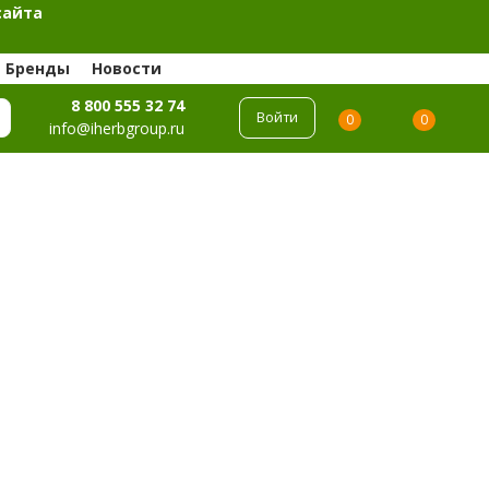
сайта
Бренды
Новости
8 800 555 32 74
Войти
0
0
info@iherbgroup.ru