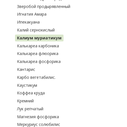
Зверобой продырявленный
Игнатия Амара
Ипекакуана
Калий сернокислый
Калиум муриатикум
Калькареа карбоника
Калькареа флюорика
Калькареа фосфорика
Кантарис
Карбо вегетабилис.
Каустикум
Коффеа круда
Кремний
Лук репчатый
Магнезия фосфорика
Меркуриус солюбилис