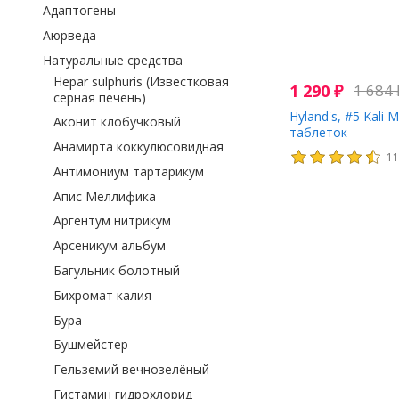
Адаптогены
Аюрведа
Натуральные средства
Hepar sulphuris (Известковая
1 290
₽
1 684
серная печень)
Hyland's, #5 Kali M
Аконит клобучковый
таблеток
Анамирта коккулюсовидная
1
Антимониум тартарикум
Апис Меллифика
Аргентум нитрикум
Арсеникум альбум
Багульник болотный
Бихромат калия
Бура
Бушмейстер
Гельземий вечнозелёный
Гистамин гидрохлорид