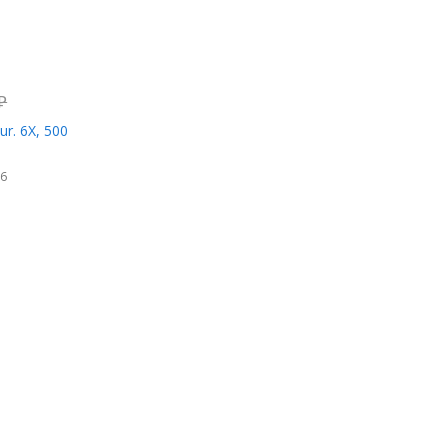
₽
ur. 6X, 500
16