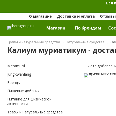
Вся 
О магазине
Доставка и оплата
Отзывы 
Магазин
По брендам
Cос
Травы и натуральные средства
→
Натуральные средства
→
Кал
Калиум муриатикум - достав
Metamucil
Дата добавлен
JungKwanJang
Бренды
Пищевые добавки
Питание для физической
активности
Травы и натуральные средства