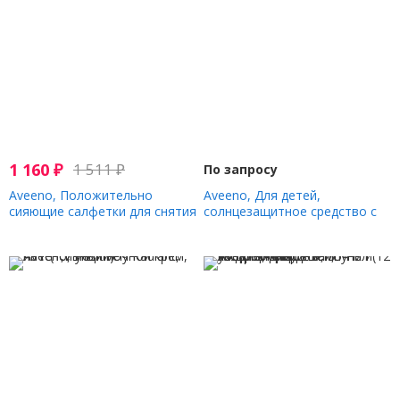
1 160
₽
1 511
₽
По запросу
Aveeno, Положительно
Aveeno, Для детей,
сияющие салфетки для снятия
солнцезащитное средство с
макияжа, 25 салфеток
оксидом цинка для
постоянной защиты, для
чувствительной кожи, SPF 50,
88 мл (3 жидк. Унции)