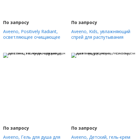
По запросу
По запросу
Aveeno, Positively Radiant,
Aveeno, Kids, увлажняющий
осветляющее очищающее
спрей для распутывания
средство, 325 мл (11 жидк.
волос, 295 мл (10 жидк. Унций)
Унций)
По запросу
По запросу
Aveeno, Гель для душа для
Aveeno, Детский, гель-крем