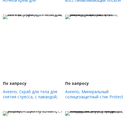
ночной крем для
восстанавливающий лосьон
восстановления текстуры,
Tone + Texture, 532 мл (18
без отдушек, 227 г (8 унций)
жидк. Унций)
По запросу
По запросу
Aveeno, Скраб для тела для
Aveeno, Минеральный
снятия стресса, с лавандой,
солнцезащитный стик Protect
227 г (8 унций)
+ Soothe, SPF 50, без
отдушек, 42 г (1,5 унции)