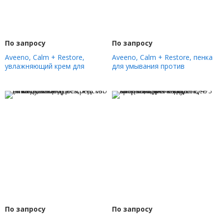
По запросу
По запросу
Aveeno, Calm + Restore,
Aveeno, Calm + Restore, пенка
увлажняющий крем для
для умывания против
снятия покраснений, для
покраснений, для
чувствительной кожи, без
чувствительной кожи, без
отдушек, 48 г (1,7 унции)
отдушек, 180 мл (6 жидк.
унций)
По запросу
По запросу