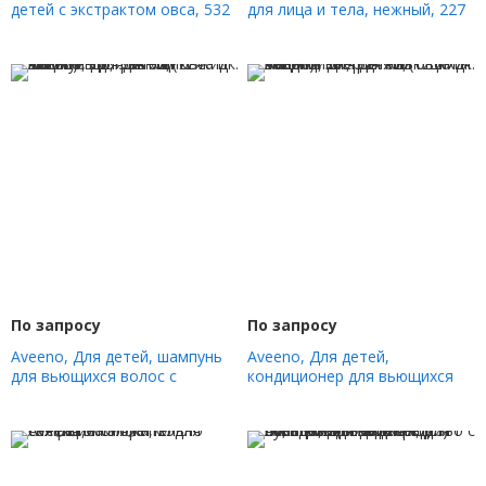
детей с экстрактом овса, 532
для лица и тела, нежный, 227
мл (18 жидк. Унций)
г (8 унций)
По запросу
По запросу
Aveeno, Для детей, шампунь
Aveeno, Для детей,
для вьющихся волос с
кондиционер для вьющихся
экстрактом овса и маслом ши,
волос с экстрактом овса и
354 мл (12 жидк. Унций)
маслом ши, 354 мл (12 жидк.
Унций)