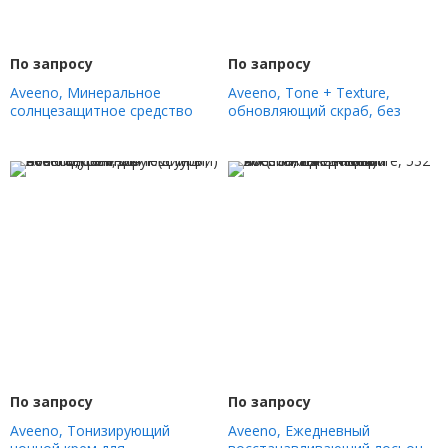
По запросу
По запросу
Aveeno, Минеральное
Aveeno, Tone + Texture,
солнцезащитное средство
обновляющий скраб, без
для защиты и успокоения, SPF
отдушек, 227 г (8 унций)
30, 88 мл (3 жидк. Унции)
По запросу
По запросу
Aveeno, Тонизирующий
Aveeno, Ежедневный