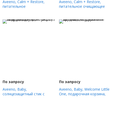
Aveeno, Calm + Restore,
Aveeno, Calm + Restore,
питательное
питательное очищающее
отшелушивающее средство с
средство для овса, заправка,
ПГК, без отдушек, 118 мл (4
без отдушек, 473 мл (16 жидк.
жидк. Унции)
Унций)
По запросу
По запросу
Aveeno, Baby,
Aveeno, Baby, Welcome Little
солнцезащитный стик с
One, подарочная корзина,
оксидом цинка, SPF 50, без
набор из 6 предметов
отдушек, 13 г (0,47 унции)