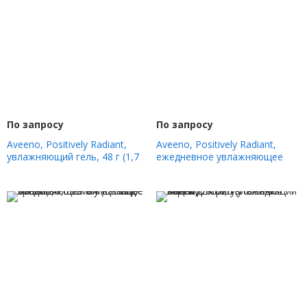
По запросу
По запросу
Aveeno, Positively Radiant,
Aveeno, Positively Radiant,
увлажняющий гель, 48 г (1,7
ежедневное увлажняющее
унции)
солнцезащитное средство,
SPF 30, 68 мл (2,3 жидк. Унции)