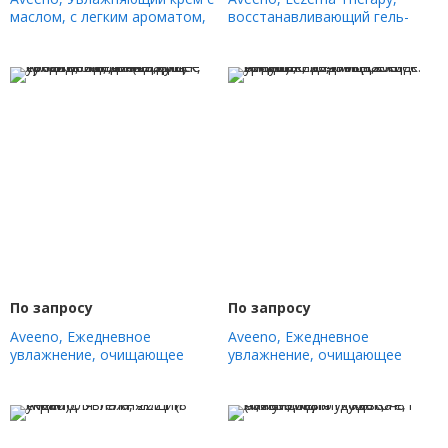
маслом, с легким ароматом,
восстанавливающий гель-
354 мл (12 жидк. Унций)
крем, без отдушек, 150 мл (5
жидк. Унций)
По запросу
По запросу
Aveeno, Ежедневное
Aveeno, Ежедневное
увлажнение, очищающее
увлажнение, очищающее
средство для лица, для сухой
средство для лица, без
кожи, без отдушек, 16 жидк.
отдушек, 354 мл (12 жидк.
Унций (473 мл)
Унций)