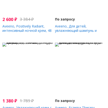
2 600
₽
3 384
₽
По запросу
Aveeno, Positively Radiant,
Aveeno, Для детей,
интенсивный ночной крем, 48
увлажняющий шампунь и
г (1,7 унции)
кондиционер 2 в 1 с
экстрактом овса, 354 мл (12
жидк. Унций)
1 380
₽
1 789
₽
По запросу
Aveeno, Увлажняющий крем с
Aveeno, Eczema Therapy,