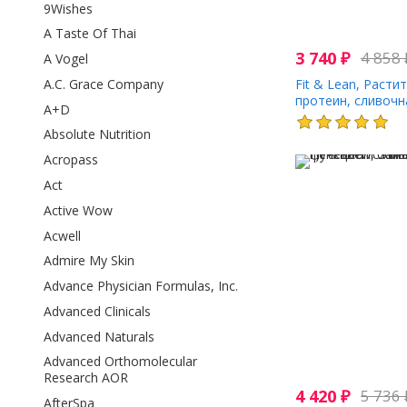
9Wishes
A Taste Of Thai
3 740
₽
4 858
A Vogel
A.C. Grace Company
Fit & Lean, Расти
протеин, сливочн
A+D
г (1,17 фунта)
Absolute Nutrition
Acropass
Act
Active Wow
Acwell
Admire My Skin
Advance Physician Formulas, Inc.
Advanced Clinicals
Advanced Naturals
Advanced Orthomolecular
Research AOR
4 420
₽
5 736
AfterSpa