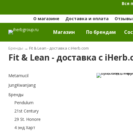
Вся 
О магазине
Доставка и оплата
Отзывы 
Магазин
По брендам
Cос
Бренды
→
Fit & Lean - доставка с iHerb.com
Fit & Lean - доставка с iHerb
Metamucil
JungKwanJang
Бренды
Pendulum
21st Century
29 St. Honore
4 энд Харт