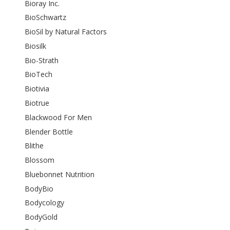
Bioray Inc.
BioSchwartz
BioSil by Natural Factors
Biosilk
Bio-Strath
BioTech
Biotivia
Biotrue
Blackwood For Men
Blender Bottle
Blithe
Blossom
Bluebonnet Nutrition
BodyBio
Bodycology
BodyGold