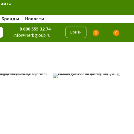
сайта
Бренды
Новости
8 800 555 32 74
Войти
0
0
info@iherbgroup.ru