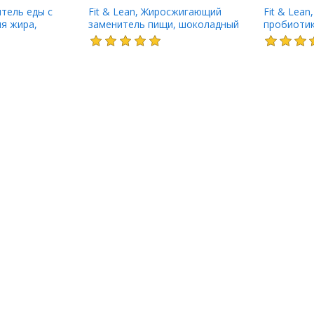
итель еды с
Fit & Lean, Жиросжигающий
Fit & Lean
я жира,
заменитель пищи, шоколадный
пробиотик
 1,0 фунт (450 г)
молочный коктейль, 1,0 фунт (450
358,2 г (1
г)