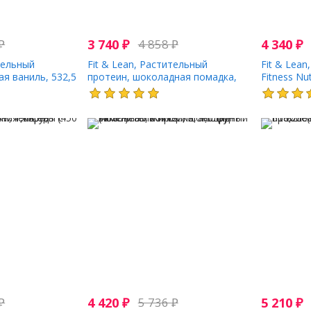
₽
3 740
₽
4 858
₽
4 340
₽
тельный
Fit & Lean, Растительный
Fit & Lean
ая ваниль, 532,5
протеин, шоколадная помадка,
Fitness Nu
565,5 г (1,25 фунта)
песочное п
фунта)
₽
4 420
₽
5 736
₽
5 210
₽