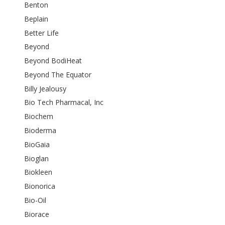
Benton
Beplain
Better Life
Beyond
Beyond BodiHeat
Beyond The Equator
Billy Jealousy
Bio Tech Pharmacal, Inc
Biochem
Bioderma
BioGaia
Bioglan
Biokleen
Bionorica
Bio-Oil
Biorace