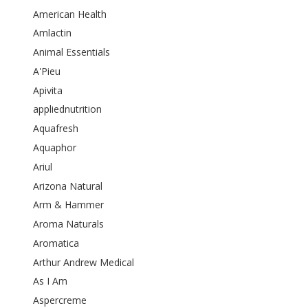
American Health
Amlactin
Animal Essentials
A'Pieu
Apivita
appliednutrition
Aquafresh
Aquaphor
Ariul
Arizona Natural
Arm & Hammer
Aroma Naturals
Aromatica
Arthur Andrew Medical
As I Am
Aspercreme