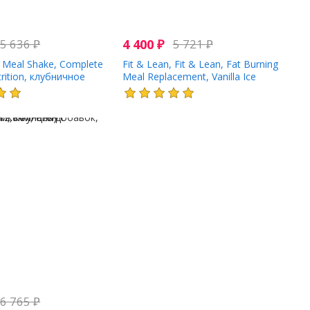
5 636
₽
4 400
₽
5 721
₽
, Meal Shake, Complete
Fit & Lean, Fit & Lean, Fat Burning
trition, клубничное
Meal Replacement, Vanilla Ice
еченье, 365 г (0,8
Cream, 0.97 lb (440 g)
6 765
₽