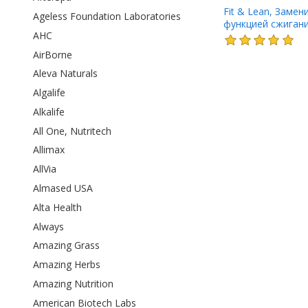
Fit & Lean, Замен
Ageless Foundation Laboratories
функцией сжигани
AHC
Печенье и сливки,
AirBorne
Aleva Naturals
Algalife
Alkalife
All One, Nutritech
Allimax
AllVia
Almased USA
Alta Health
Always
Amazing Grass
Amazing Herbs
Amazing Nutrition
American Biotech Labs