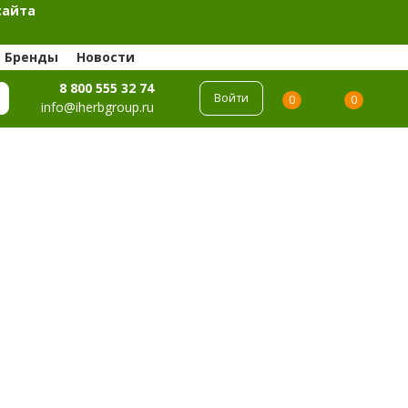
сайта
Бренды
Новости
8 800 555 32 74
Войти
0
0
info@iherbgroup.ru