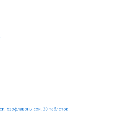
к
ogen, озофлавоны сои, 30 таблеток