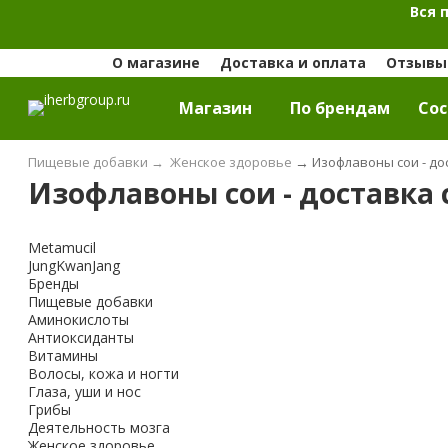
Вся 
О магазине
Доставка и оплата
Отзывы 
Магазин
По брендам
Cос
Пищевые добавки
→
Женское здоровье
→
Изофлавоны сои - дос
Изофлавоны сои - доставка 
Metamucil
JungKwanJang
Бренды
Пищевые добавки
Аминокислоты
Антиоксиданты
Витамины
Волосы, кожа и ногти
Глаза, уши и нос
Грибы
Деятельность мозга
Женское здоровье