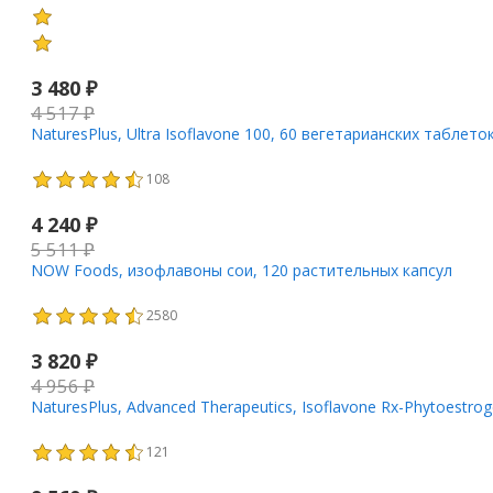
3 480
₽
4 517
₽
NaturesPlus, Ultra Isoflavone 100, 60 вегетарианских таблето
108
4 240
₽
5 511
₽
NOW Foods, изофлавоны сои, 120 растительных капсул
2580
3 820
₽
4 956
₽
NaturesPlus, Advanced Therapeutics, Isoflavone Rx-Phytoestr
121