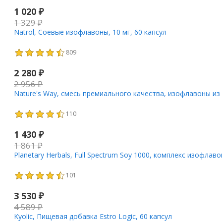
1 020
₽
1 329
₽
Natrol, Соевые изофлавоны, 10 мг, 60 капсул
809
2 280
₽
2 956
₽
Nature's Way, смесь премиального качества, изофлавоны из 
110
1 430
₽
1 861
₽
Planetary Herbals, Full Spectrum Soy 1000, комплекс изофлав
101
3 530
₽
4 589
₽
Kyolic, Пищевая добавка Estro Logic, 60 капсул