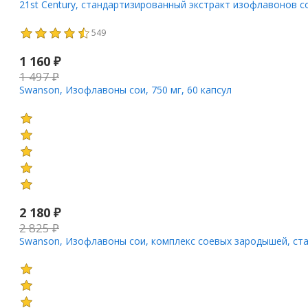
21st Century, стандартизированный экстракт изофлавонов со
549
1 160
₽
1 497
₽
Swanson, Изофлавоны сои, 750 мг, 60 капсул
2 180
₽
2 825
₽
Swanson, Изофлавоны сои, комплекс соевых зародышей, ста