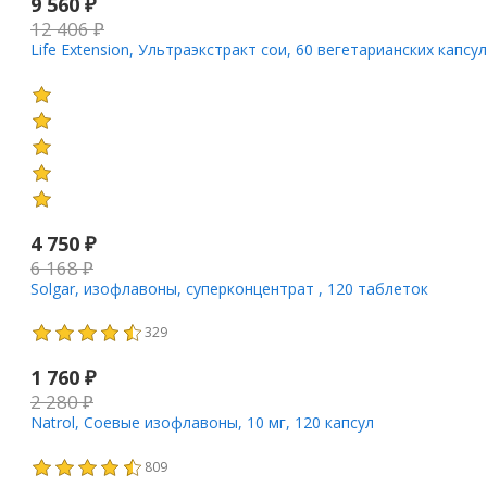
9 560
₽
12 406
₽
Life Extension, Ультраэкстракт сои, 60 вегетарианских капсул
4 750
₽
6 168
₽
Solgar, изофлавоны, суперконцентрат , 120 таблеток
329
1 760
₽
2 280
₽
Natrol, Соевые изофлавоны, 10 мг, 120 капсул
809