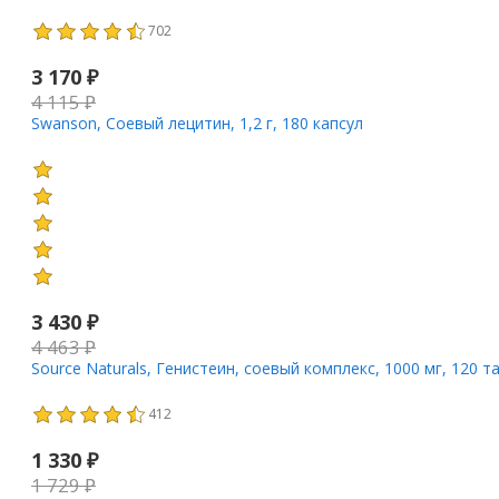
702
3 170
₽
4 115
₽
Swanson, Соевый лецитин, 1,2 г, 180 капсул
3 430
₽
4 463
₽
Source Naturals, Генистеин, соевый комплекс, 1000 мг, 120 
412
1 330
₽
1 729
₽