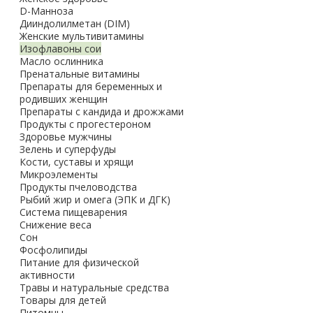
D-Манноза
Дииндолилметан (DIM)
Женские мультивитамины
Изофлавоны сои
Масло ослинника
Пренатальные витамины
Препараты для беременных и
родивших женщин
Препараты с кандида и дрожжами
Продукты с прогестероном
Здоровье мужчины
Зелень и суперфуды
Кости, суставы и хрящи
Микроэлементы
Продукты пчеловодства
Рыбий жир и омега (ЭПК и ДГК)
Система пищеварения
Снижение веса
Сон
Фосфолипиды
Питание для физической
активности
Травы и натуральные средства
Товары для детей
Питомцы