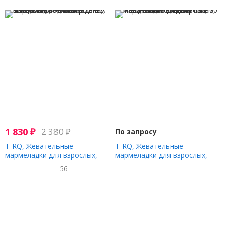
для беременных, вишня,
лимон и апельсин, 60
жевательных таблеток
1 830
₽
2 380
₽
По запросу
T-RQ, Жевательные
T-RQ, Жевательные
мармеладки для взрослых,
мармеладки для взрослых,
витамин C, антиоксидант,
малиновый сладкий чай, 60
56
апельсин, 60 жевательных
жевательных таблеток
таблеток