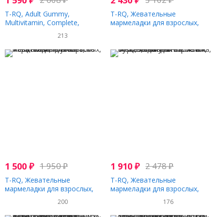
1 590
₽
2 430
₽
T-RQ, Adult Gummy,
T-RQ, Жевательные
Multivitamin, Complete,
мармеладки для взрослых,
Strawberry Orange Cherry
яблочный уксус, 60
213
Flavor, 60 Gummies
жевательных таблеток
1 500
₽
1 950
₽
1 910
₽
2 478
₽
T-RQ, Жевательные
T-RQ, Жевательные
мармеладки для взрослых,
мармеладки для взрослых,
мелатонин, клубника, 60
бузина, иммунитет, малина,
200
176
жевательных таблеток
60 жевательных таблеток