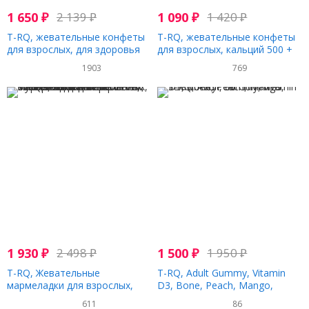
1 650
₽
2 139
₽
1 090
₽
1 420
₽
T-RQ, жевательные конфеты
T-RQ, жевательные конфеты
для взрослых, для здоровья
для взрослых, кальций 500 +
волос, кожи и ногтей, биотин,
витамин D, 30 жевательных
1903
769
со вкусом лимона, апельсина
конфет
и вишни, 60 жевательных
конфет
1 930
₽
2 498
₽
1 500
₽
1 950
₽
T-RQ, Жевательные
T-RQ, Adult Gummy, Vitamin
мармеладки для взрослых,
D3, Bone, Peach, Mango,
мультивитамины и минералы
Strawberry , 60 Gummies
611
86