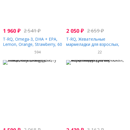
1 960
₽
2 541
₽
2 050
₽
2 659
₽
T-RQ, Omega-3, DHA + EPA,
T-RQ, Жевательные
Lemon, Orange, Strawberry, 60
мармеладки для взрослых,
Gummies
куркума + имбирь, манго, 60
594
22
жевательных таблеток
2 068
₽
3 162
₽