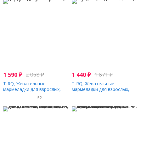
1 590
₽
2 068
₽
1 440
₽
1 871
₽
T-RQ, Жевательные
T-RQ, Жевательные
мармеладки для взрослых,
мармеладки для взрослых,
для волос, кожи и ногтей, со
кальций + витамин D,
52
вкусом клубники, 60
клубника, апельсин, вишня, 30
жевательных таблеток
жевательных таблеток