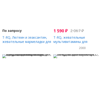
1 590
₽
2 067
₽
По запросу
T-RQ, Лютеин и зеаксантин,
T-RQ, жевательные
жевательные мармеладки для
мультивитамины для
взрослых, манго, 60
взрослых, со вкусом вишни,
2000
жевательных таблеток
лимона и апельсина, 60
жевательных таблеток