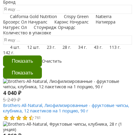
Бренд
California Gold Nutrition
Crispy Green
Natierra
Брозерс Ол Начуралс
Карэнс Нэчуралс
Натиерра
Натурес Ол
Стоунридж Орчардс
Количество в упаковке
4 шт.
12 шт.
23 г.
28 г.
34 г.
43 г.
113 г.
142 г.
Очистить
4 040
₽
5 249
₽
Brothers-All-Natural, Лиофилизированные - фруктовые чипсы,
клубника, 12 пакетиков на 1 порцию, 90 г
761