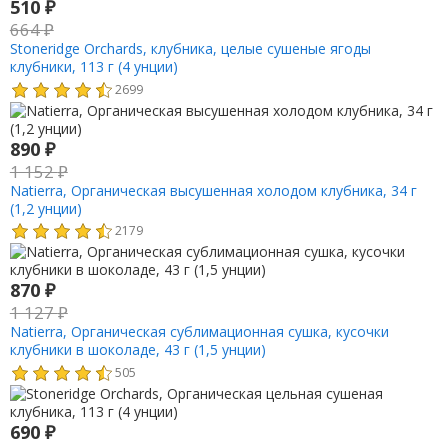
510
₽
664
₽
Stoneridge Orchards, клубника, целые сушеные ягоды
клубники, 113 г (4 унции)
2699
890
₽
1 152
₽
Natierra, Органическая высушенная холодом клубника, 34 г
(1,2 унции)
2179
870
₽
1 127
₽
Natierra, Органическая сублимационная сушка, кусочки
клубники в шоколаде, 43 г (1,5 унции)
505
690
₽