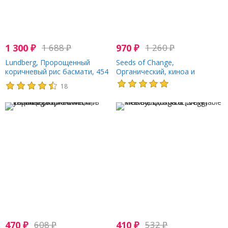
1 300
₽
1 688
₽
970
₽
1 260
₽
Lundberg, Пророщенный
Seeds of Change,
коричневый рис басмати, 454
Органический, киноа и
г (16 унций)
коричневый рис, с чесноком,
18
240 г (8,5 унции)
470
₽
608
₽
410
₽
532
₽