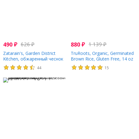
490
₽
626
₽
880
₽
1 139
₽
Zatarain's, Garden District
TruRoots, Organic, Germinated
Kitchen, обжаренный чеснок
Brown Rice, Gluten Free, 14 oz
адобо, 161 г (5,7 унции)
(396 g)
44
15