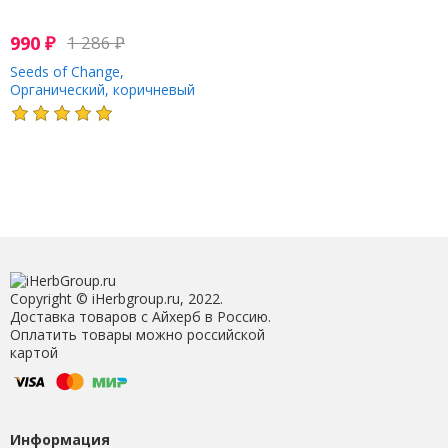
990
₽
1 286
₽
Seeds of Change,
Органический, коричневый
рис басмати, 240 г (8,5 унции)
(Товар снят с продажи)
Copyright © iHerbgroup.ru, 2022.
Доставка товаров с Айхерб в Россию.
Оплатить товары можно российской
картой
Информация