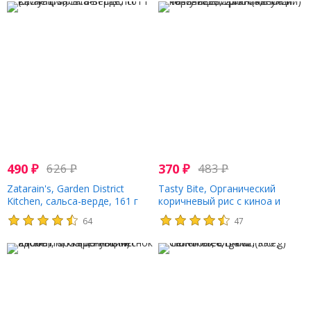
490
₽
626
₽
370
₽
483
₽
Zatarain's, Garden District
Tasty Bite, Органический
Kitchen, сальса-верде, 161 г
коричневый рис с киноа и
(5,7 унции)
чечевицей, 250 г (8,8 унции)
64
47