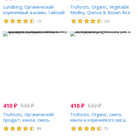
Lundberg, Органический
TruRoots, Organic, Vegetable
коричневый жасмин, тайский
Medley, Quinoa & Brown Rice
рис Хом Мали, 8 унций (227 г)
Blend, 8.5 oz (241 g)
13
101
410
₽
532
₽
410
₽
532
₽
TruRoots, Органический
TruRoots, Organic, смесь
продукт, киноа, смесь
киноа и коричневого риса,
коричневого риса и красной
обжаренный чеснок, 241 г (8,5
89
73
фасоли, в испанском стиле,
унции)
241 г (8,5 унции)