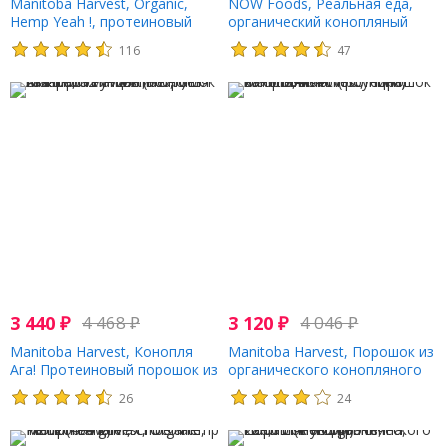
Manitoba Harvest, Organic,
NOW Foods, Реальная еда,
Hemp Yeah !, протеиновый
органический конопляный
порошок, максимум протеина,
протеиновый порошок, 12
116
47
без сахара, 32 унции (907 г)
унц. (340 г)
3 440
₽
4 468
₽
3 120
₽
4 046
₽
Manitoba Harvest, Конопля
Manitoba Harvest, Порошок из
Ага! Протеиновый порошок из
органического конопляного
конопли Max Fiber, без
протеина, ваниль, 454 г (16
26
24
сахара, 32 унции (907 г)
унций)