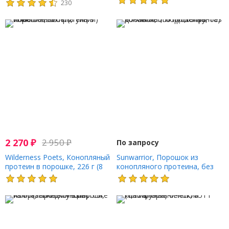
230
(15 унций)
2 270
₽
2 950
₽
По запросу
Wilderness Poets, Конопляный
Sunwarrior, Порошок из
протеин в порошке, 226 г (8
конопляного протеина, без
унций)
добавок, 750 г (1,65 фунта)