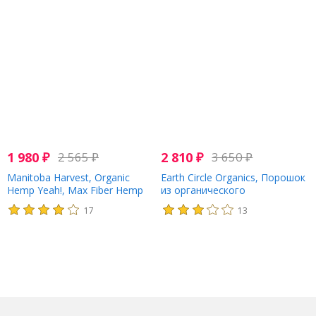
1 980
₽
2 565
₽
2 810
₽
3 650
₽
Manitoba Harvest, Organic
Earth Circle Organics, Порошок
Hemp Yeah!, Max Fiber Hemp
из органического
Protein Powder, Chocolate, 16
конопляного протеина, 226,7
17
13
oz (454 g)
г (8 унций)