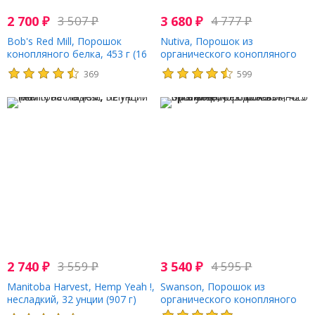
2 700
₽
3 507
₽
3 680
₽
4 777
₽
Bob's Red Mill, Порошок
Nutiva, Порошок из
конопляного белка, 453 г (16
органического конопляного
унций)
протеина, Fiber Plus, 454 г (1
369
599
фунт)
2 740
₽
3 559
₽
3 540
₽
4 595
₽
Manitoba Harvest, Hemp Yeah !,
Swanson, Порошок из
несладкий, 32 унции (907 г)
органического конопляного
протеина, без добавок, 425 г