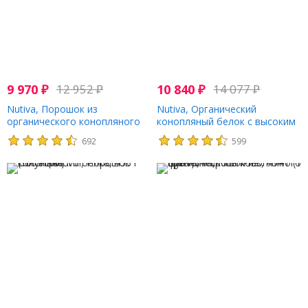
9 970
₽
12 952
₽
10 840
₽
14 077
₽
Nutiva, Порошок из
Nutiva, Органический
органического конопляного
конопляный белок с высоким
протеина, 1,36 кг (3 фунта)
содержанием клетчатки, 3
692
599
фунта (1,36 кг)