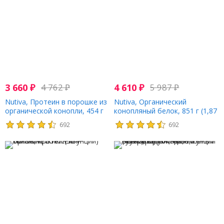
3 660
₽
4 762
₽
4 610
₽
5 987
₽
Nutiva, Протеин в порошке из
Nutiva, Органический
органической конопли, 454 г
конопляный белок, 851 г (1,87
(16 жидк. унций)
фунта)
692
692