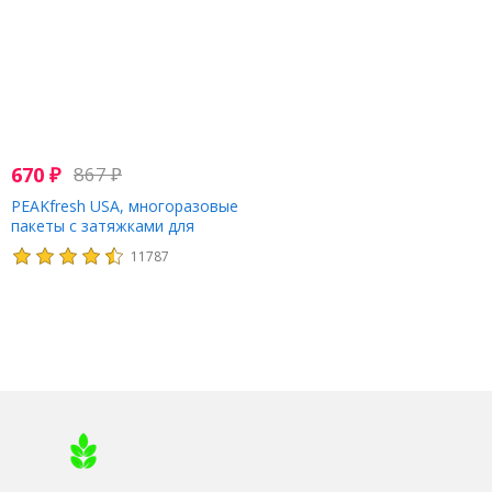
670
₽
867
₽
PEAKfresh USA, многоразовые
пакеты с затяжками для
хранения продуктов, 10 шт.
11787