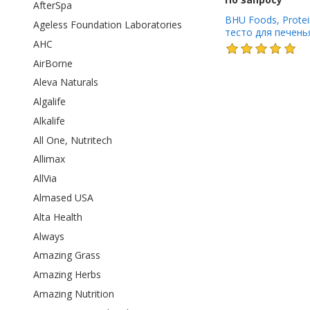
AfterSpa
BHU Foods, Protei
Ageless Foundation Laboratories
тесто для печень
AHC
темного шоколада
25 г (0,88 унции)
AirBorne
Aleva Naturals
Algalife
Alkalife
All One, Nutritech
Allimax
AllVia
Almased USA
Alta Health
Always
Amazing Grass
Amazing Herbs
Amazing Nutrition