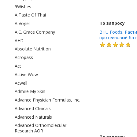
9Wishes
A Taste Of Thai
По запросу
A Vogel
A.C. Grace Company
BHU Foods, Раст
протеиновый бат
A+D
арахисовая паста
шоколад, 12 бато
Absolute Nutrition
(1,6 унции)
Acropass
Act
Active Wow
Acwell
Admire My Skin
Advance Physician Formulas, Inc.
Advanced Clinicals
Advanced Naturals
Advanced Orthomolecular
Research AOR
По запросу