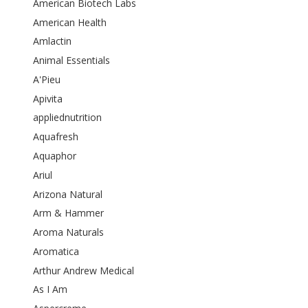
American Biotech Labs
American Health
Amlactin
Animal Essentials
A'Pieu
Apivita
appliednutrition
Aquafresh
Aquaphor
Ariul
Arizona Natural
Arm & Hammer
Aroma Naturals
Aromatica
Arthur Andrew Medical
As I Am