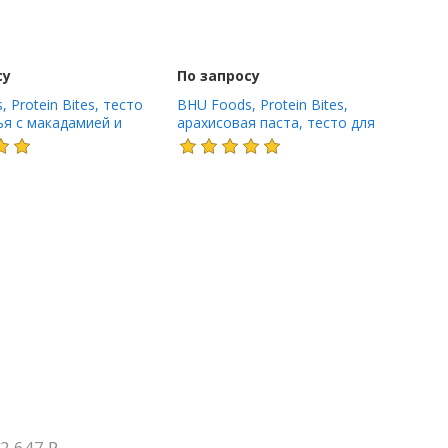
су
По запросу
 Protein Bites, тесто
BHU Foods, Protein Bites,
ья с макадамией и
арахисовая паста, тесто для
оладом, 6 кусочков, 25
шоколадного печенья, 6 порций,
ии)
25 г (0,88 унции)
2 647
₽