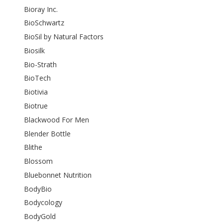
Bioray Inc.
BioSchwartz
BioSil by Natural Factors
Biosilk
Bio-Strath
BioTech
Biotivia
Biotrue
Blackwood For Men
Blender Bottle
Blithe
Blossom
Bluebonnet Nutrition
BodyBio
Bodycology
BodyGold