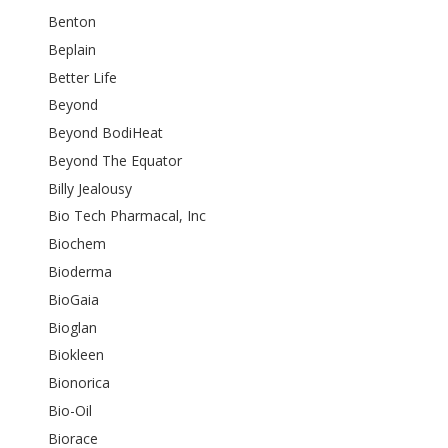
Benton
Beplain
Better Life
Beyond
Beyond BodiHeat
Beyond The Equator
Billy Jealousy
Bio Tech Pharmacal, Inc
Biochem
Bioderma
BioGaia
Bioglan
Biokleen
Bionorica
Bio-Oil
Biorace