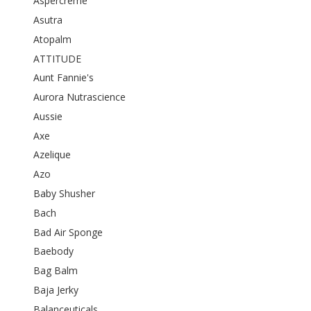
Aspercreme
Asutra
Atopalm
ATTITUDE
Aunt Fannie's
Aurora Nutrascience
Aussie
Axe
Azelique
Azo
Baby Shusher
Bach
Bad Air Sponge
Baebody
Bag Balm
Baja Jerky
Balanceuticals