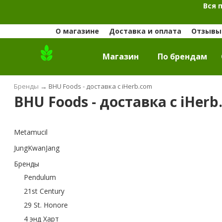
Вся 
О магазине
Доставка и оплата
Отзывы 
Магазин
По брендам
Бренды
→
BHU Foods - доставка с iHerb.com
BHU Foods - доставка с iHerb
Metamucil
JungKwanJang
Бренды
Pendulum
21st Century
29 St. Honore
4 энд Харт