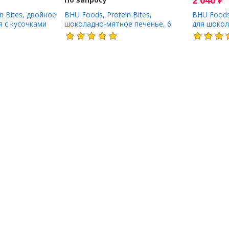
2 040
₽
n Bites, двойное
BHU Foods, Protein Bites,
BHU Foods,
я с кусочками
шоколадно-мятное печенье, 6
для шокол
, 6 кусочков,
кусочков, 25 г (0,88 унции)
кусочков, 