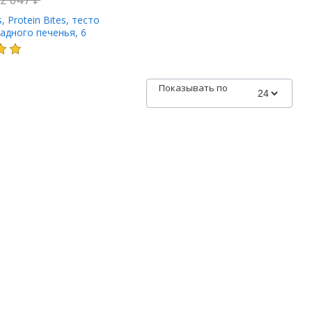
 Protein Bites, тесто
адного печенья, 6
25 г (0,88 унции)
Показывать по