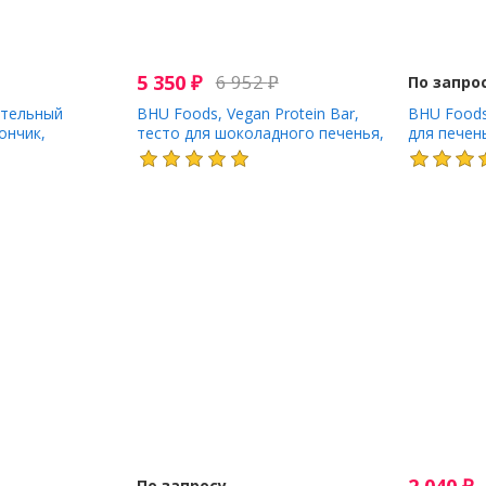
5 350
₽
6 952
₽
По запро
ительный
BHU Foods, Vegan Protein Bar,
BHU Foods,
ончик,
тесто для шоколадного печенья,
для печен
 + белый
12 батончиков, 45 г (1,6 унции)
белым шок
нчиков по 45 г
г (0,88 унц
По запросу