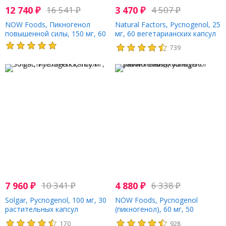
12 740
₽
16 541
₽
3 470
₽
4 507
₽
NOW Foods, Пикногенол
Natural Factors, Pycnogenol, 25
повышенной силы, 150 мг, 60
мг, 60 вегетарианских капсул
растительных капсул
739
7 960
₽
10 341
₽
4 880
₽
6 338
₽
Solgar, Pycnogenol, 100 мг, 30
NOW Foods, Pycnogenol
растительных капсул
(пикногенол), 60 мг, 50
растительных капсул
170
928