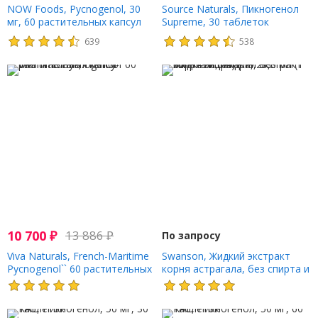
NOW Foods, Pycnogenol, 30
Source Naturals, Пикногенол
мг, 60 растительных капсул
Supreme, 30 таблеток
639
538
10 700
₽
13 886
₽
По запросу
Viva Naturals, French-Maritime
Swanson, Жидкий экстракт
Pycnogenol`` 60 растительных
корня астрагала, без спирта и
капсул
сахара, 29,6 мл (1 жидк.
Унция)