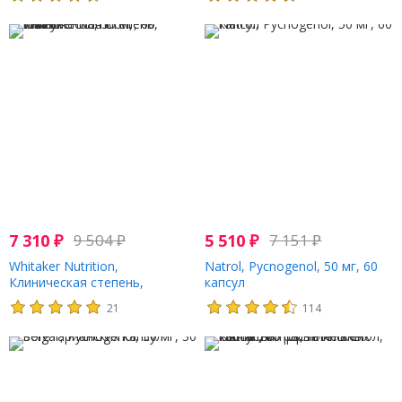
7 310
₽
9 504
₽
5 510
₽
7 151
₽
Whitaker Nutrition,
Natrol, Pycnogenol, 50 мг, 60
Клиническая степень,
капсул
пикногенол, 50 мг, 60 капсул
21
114