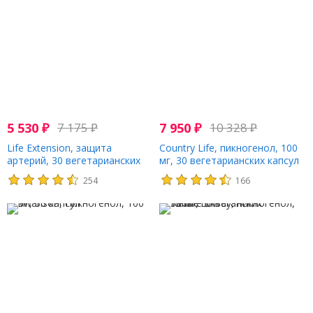
5 530
₽
7 175
₽
7 950
₽
10 328
₽
Life Extension, защита
Country Life, пикногенол, 100
артерий, 30 вегетарианских
мг, 30 вегетарианских капсул
капсул
254
166