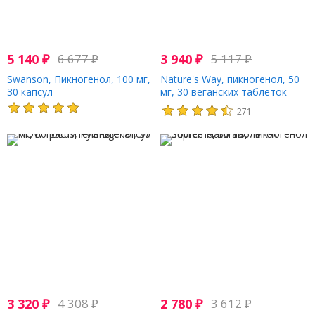
5 140
₽
6 677
₽
3 940
₽
5 117
₽
Swanson, Пикногенол, 100 мг,
Nature's Way, пикногенол, 50
30 капсул
мг, 30 веганских таблеток
271
3 320
₽
4 308
₽
2 780
₽
3 612
₽