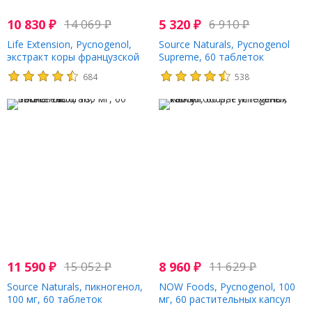
10 830
₽
14 069
₽
5 320
₽
6 910
₽
Life Extension, Pycnogenol,
Source Naturals, Pycnogenol
экстракт коры французской
Supreme, 60 таблеток
приморской сосны, 100 мг, 60
684
538
вегетарианских капсул
11 590
₽
15 052
₽
8 960
₽
11 629
₽
Source Naturals, пикногенол,
NOW Foods, Pycnogenol, 100
100 мг, 60 таблеток
мг, 60 растительных капсул