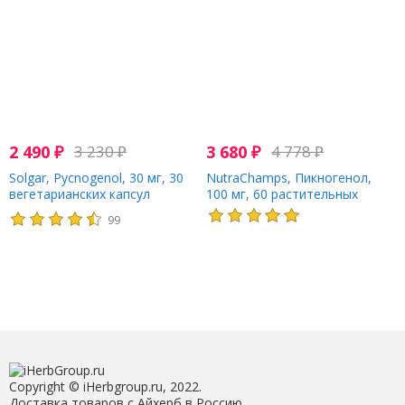
2 490
₽
3 230
₽
3 680
₽
4 778
₽
Solgar, Pycnogenol, 30 мг, 30
NutraChamps, Пикногенол,
вегетарианских капсул
100 мг, 60 растительных
капсул, которые легко
99
глотать
Copyright © iHerbgroup.ru, 2022.
Доставка товаров с Айхерб в Россию.