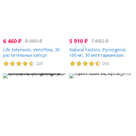
6 460
₽
8 389
₽
5 910
₽
7 682
₽
Life Extension, VenoFlow, 30
Natural Factors, Pycnogenol,
растительных капсул
100 мг, 30 вегетарианских
капсул
220
250