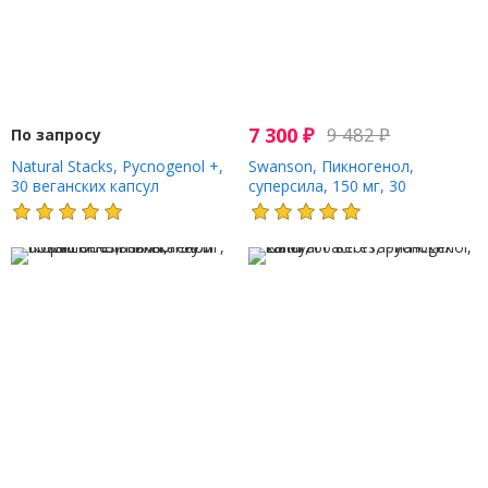
7 300
₽
9 482
₽
По запросу
Natural Stacks, Pycnogenol +,
Swanson, Пикногенол,
30 веганских капсул
суперсила, 150 мг, 30
растительных капсул