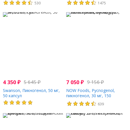
530
1475
4 350
₽
5 645
₽
7 050
₽
9 156
₽
Swanson, Пикногенол, 50 мг,
NOW Foods, Pycnogenol,
50 капсул
пикногенол, 30 мг, 150
вегетарианских капсул
639