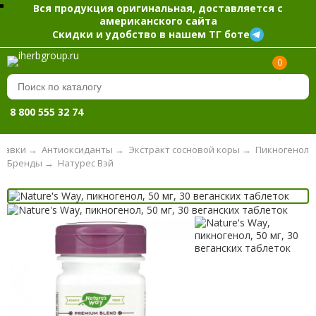
Вся продукция оригинальная, доставляется с
американского сайта
Скидки и удобство в нашем ТГ боте
0
8 800 555 32 74
бавки
→
Антиоксиданты
→
Экстракт сосновой коры
→
Пикногенол
Бренды
→
Натурес Вэй