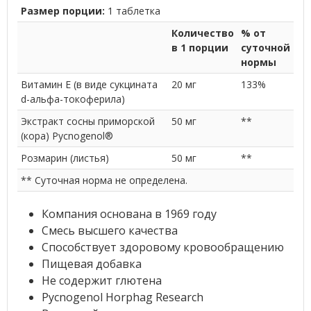
Размер порции:
1 таблетка
Количество
% от
в 1 порции
суточной
нормы
Витамин E (в виде сукцината
20 мг
133%
d-альфа-токоферила)
Экстракт сосны приморской
50 мг
**
(кора) Pycnogenol
®
Розмарин (листья)
50 мг
**
** Суточная норма не определена.
Компания основана в 1969 году
Смесь высшего качества
Способствует здоровому кровообращению
Пищевая добавка
Не содержит глютена
Pycnogenol Horphag Research