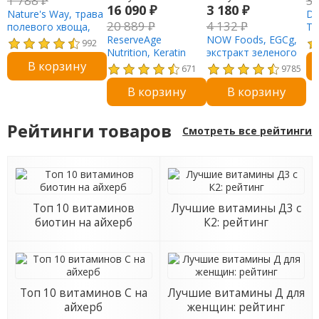
1 788
₽
3
16 090
₽
3 180
₽
Nature's Way, трава
Do
20 889
₽
4 132
₽
полевого хвоща,
То
440 мг, 100
ReserveAge
NOW Foods, EGCg,
EV
992
веганских капсул
Nutrition, Keratin
экстракт зеленого
мг
В корзину
Hair Booster с
чая, 400 мг, 180
671
9785
биотином и
растительных
В корзину
В корзину
ресвератролом, 120
капсул
капсул
Рейтинги товаров
Смотреть все рейтинги
Топ 10 витаминов
Лучшие витамины Д3 с
биотин на айхерб
К2: рейтинг
Топ 10 витаминов С на
Лучшие витамины Д для
айхерб
женщин: рейтинг