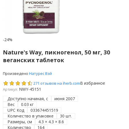
-24%
Nature's Way, пикногенол, 50 мг, 30
веганских таблеток
Произведено
Натурес Вэй
В избранное
271 отзывов на iherb.com
NWY-45151
Артикул:
Доступно начиная, с
июня 2007
Вес
0.03 кг
UPC Код
033674451519
Количество в упаковке
30 шт.
Размеры, см
4.3 × 4.3 × 8.6
Количество
164