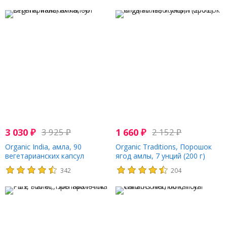
3 030
₽
3 925
₽
1 660
₽
2 152
₽
Organic India, амла, 90
Organic Traditions, Порошок
вегетарианских капсул
ягод амлы, 7 унций (200 г)
342
204