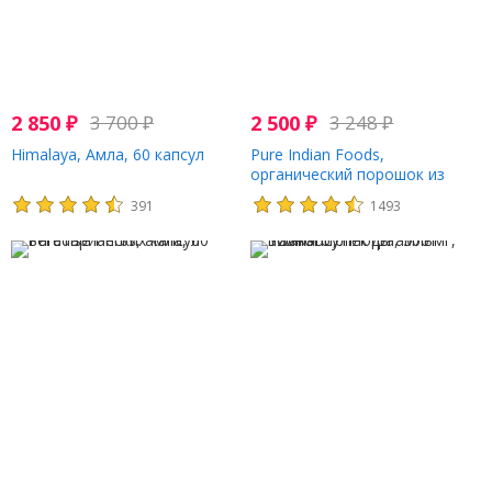
2 850
₽
3 700
₽
2 500
₽
3 248
₽
Himalaya, Амла, 60 капсул
Pure Indian Foods,
органический порошок из
амлы, 227 г (8 унций)
391
1493