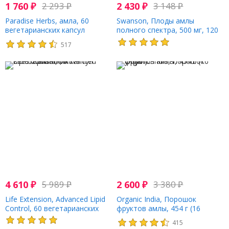
1 760
₽
2 293
₽
2 430
₽
3 148
₽
Paradise Herbs, амла, 60
Swanson, Плоды амлы
вегетарианских капсул
полного спектра, 500 мг, 120
капсул
517
4 610
₽
5 989
₽
2 600
₽
3 380
₽
Life Extension, Advanced Lipid
Organic India, Порошок
Control, 60 вегетарианских
фруктов амлы, 454 г (16
капсул
унций)
415