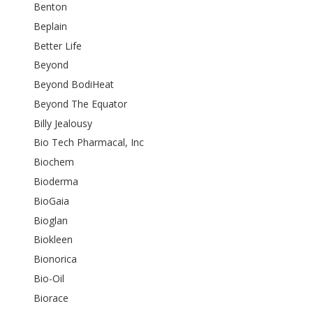
Benton
Beplain
Better Life
Beyond
Beyond BodiHeat
Beyond The Equator
Billy Jealousy
Bio Tech Pharmacal, Inc
Biochem
Bioderma
BioGaia
Bioglan
Biokleen
Bionorica
Bio-Oil
Biorace