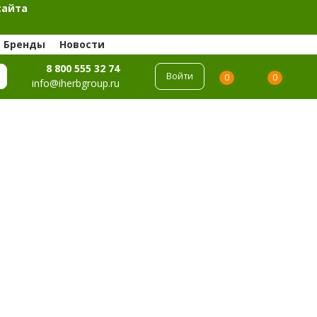
сайта
Бренды
Новости
8 800 555 32 74
Войти
0
0
info@iherbgroup.ru