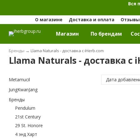
Вся 
О магазине
Доставка и оплата
Отзывы 
Магазин
По брендам
Cос
Бренды
→
Llama Naturals - доставка с iHerb.com
Llama Naturals - доставка с 
Metamucil
Дата добавлен
JungKwanJang
Бренды
Pendulum
21st Century
29 St. Honore
4 энд Харт