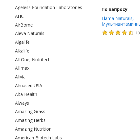
Ageless Foundation Laboratories
По запросу
AHC
Llama Naturals,
Мультивитаминн
AirBorne
мармеладки на р
1
Aleva Naturals
основе, со вкусо
укусов
Algalife
Alkalife
All One, Nutritech
Allimax
AllVia
Almased USA
Alta Health
Always
Amazing Grass
Amazing Herbs
Amazing Nutrition
American Biotech Labs