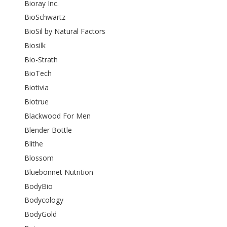
Bioray Inc.
BioSchwartz
BioSil by Natural Factors
Biosilk
Bio-Strath
BioTech
Biotivia
Biotrue
Blackwood For Men
Blender Bottle
Blithe
Blossom
Bluebonnet Nutrition
BodyBio
Bodycology
BodyGold