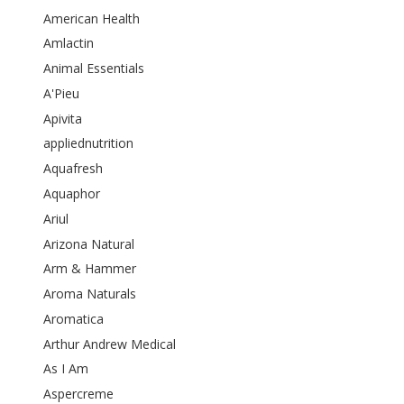
American Health
Amlactin
Animal Essentials
A'Pieu
Apivita
appliednutrition
Aquafresh
Aquaphor
Ariul
Arizona Natural
Arm & Hammer
Aroma Naturals
Aromatica
Arthur Andrew Medical
As I Am
Aspercreme