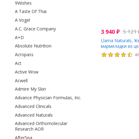
9Wishes
A Taste Of Thai
A Vogel
A.C. Grace Company
3 940
₽
5 121
A+D
Llama Naturals, 
Absolute Nutrition
мармеладки из ц
с пребиотиками и
Acropass
4
персик и манго, 6
Act
Active Wow
Acwell
Admire My Skin
Advance Physician Formulas, Inc.
Advanced Clinicals
Advanced Naturals
Advanced Orthomolecular
Research AOR
AfterSpa