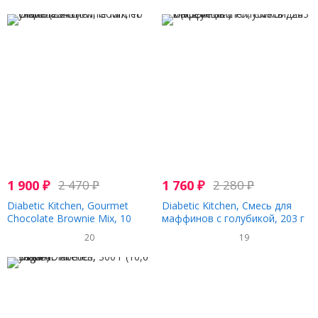
1 900
₽
2 470
₽
1 760
₽
2 280
₽
Diabetic Kitchen, Gourmet
Diabetic Kitchen, Смесь для
Chocolate Brownie Mix, 10
маффинов с голубикой, 203 г
унций (284 г)
(7,2 унции)
20
19