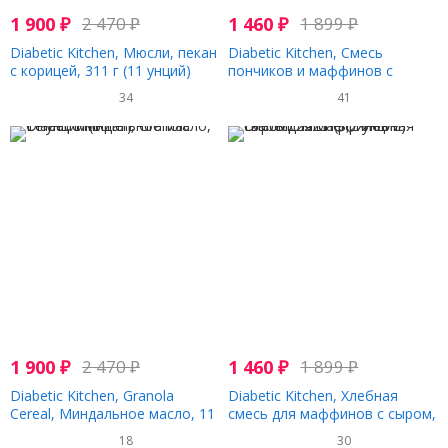
1 900
₽
2 470
₽
1 460
₽
1 899
₽
Diabetic Kitchen, Мюсли, пекан
Diabetic Kitchen, Смесь
с корицей, 311 г (11 унций)
пончиков и маффинов с
корицей, 235 г (8,3 унции)
34
41
1 900
₽
2 470
₽
1 460
₽
1 899
₽
Diabetic Kitchen, Granola
Diabetic Kitchen, Хлебная
Cereal, Миндальное масло, 11
смесь для маффинов с сыром,
унций (311 г)
232 г (8,2 унции)
18
30