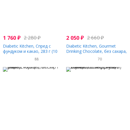
1 760
₽
2 280
₽
2 050
₽
2 660
₽
Diabetic Kitchen, Спред с
Diabetic Kitchen, Gourmet
фундуком и какао, 283 г (10
Drinking Chocolate, без сахара,
унций)
298 г (10,5 унции)
88
70