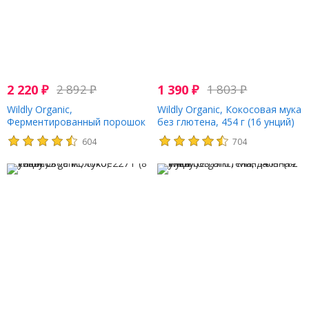
2 220
₽
2 892
₽
1 390
₽
1 803
₽
Wildly Organic,
Wildly Organic, Кокосовая мука
Ферментированный порошок
без глютена, 454 г (16 унций)
какао, 227 г (8 унций)
604
704