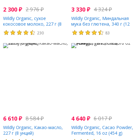
2 300
₽
2 976
₽
3 330
₽
4 324
₽
Wildly Organic, сухое
Wildly Organic, Миндальная
кокосовое молоко, 227 г (8
мука без глютена, 340 г (12
унций)
унций)
230
83
6 610
₽
8 584
₽
4 640
₽
6 017
₽
Wildly Organic, Какао-масло,
Wildly Organic, Cacao Powder,
227 г (8 унций)
Fermented, 16 oz (454 g)