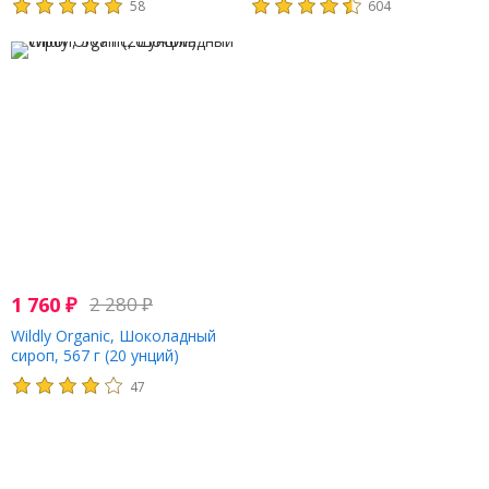
58
604
1 760
₽
2 280
₽
Wildly Organic, Шоколадный
сироп, 567 г (20 унций)
47