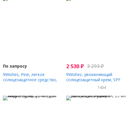
2 530
₽
3 293
₽
По запросу
9Wishes, Pine, легкое
9Wishes, увлажняющий
солнцезащитное средство,
солнцезащитный крем, SPF
SPF50 + PA ++++, 50 мл (1,7
50+ PA+++, 50 мл (1,7 жидк.
1434
жидк. Унции)
унции)