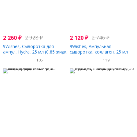
2 260
₽
2 928
₽
2 120
₽
2 746
₽
9Wishes, Сыворотка для
9Wishes, Ампульная
ампул, Hydra, 25 мл (0,85 жидк.
сыворотка, коллаген, 25 мл
Унции)
(0,85 жидк. Унции)
105
119