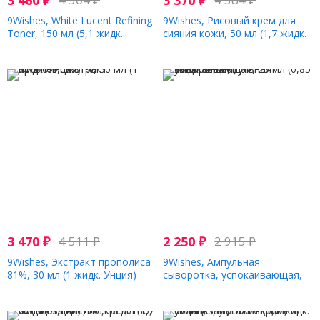
3 460
₽
3 370
₽
9Wishes, White Lucent Refining
9Wishes, Рисовый крем для
Toner, 150 мл (5,1 жидк.
сияния кожи, 50 мл (1,7 жидк.
Унции)
Унции)
3 470
₽
4 511
₽
2 250
₽
2 915
₽
9Wishes, Экстракт прополиса
9Wishes, Ампульная
81%, 30 мл (1 жидк. Унция)
сыворотка, успокаивающая,
25 мл (0,85 жидк. Унции)