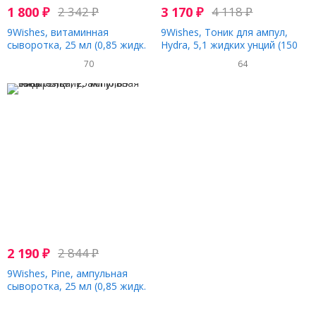
1 800
₽
2 342
₽
3 170
₽
4 118
₽
9Wishes, витаминная
9Wishes, Тоник для ампул,
сыворотка, 25 мл (0,85 жидк.
Hydra, 5,1 жидких унций (150
унции)
мл)
70
64
2 190
₽
2 844
₽
9Wishes, Pine, ампульная
сыворотка, 25 мл (0,85 жидк.
Унции)