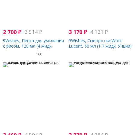
2 700
₽
3 514
₽
3 170
₽
4 121
₽
9Wishes, Пенка для умывания
9Wishes, Сыворотка White
с рисом, 120 мл (4 жидк.
Lucent, 50 мл (1,7 жидк. Унции)
Унции)
160
4 504
₽
4 384
₽