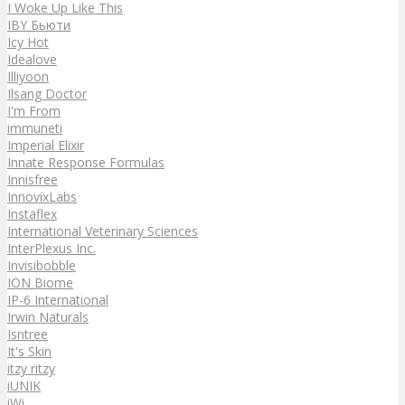
I Woke Up Like This
IBY Бьюти
Icy Hot
Idealove
Illiyoon
Ilsang Doctor
I'm From
immuneti
Imperial Elixir
Innate Response Formulas
Innisfree
InnovixLabs
Instaflex
International Veterinary Sciences
InterPlexus Inc.
Invisibobble
ION Biome
IP-6 International
Irwin Naturals
Isntree
It's Skin
itzy ritzy
iUNIK
iWi