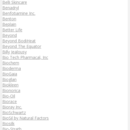
Belli Skincare
Benadryl
Benfotiamine Inc.
Benton
Beplain
Better Life
Beyond
Beyond BodiHeat
Beyond The Equator
Billy Jealousy
Bio Tech Pharmacal, Inc
Biochem
Bioderma
BioGaia
Bioglan
Biokleen
Bionorica
Bio-Oil
Biorace
Bioray Inc.
BioSchwartz
BioSil by Natural Factors
Biosilk
Bio-Strath