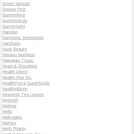
Green Sprouts
Greens First
GummiKing
Gummiology
GummYum!
Hanskin
Harmonic Innerprizes
Haruharu
Hask Beauty
Havasu Nutrition
Hawaiian Tropic
Head & Shoulders
Health Direct
Health Plus Inc.
HealthForce Superfoods
HealthyBiom
Heavenly Tea Leaves
Heimish
Helimix
Hello
Helloganic
Hempz
Herb Pharm