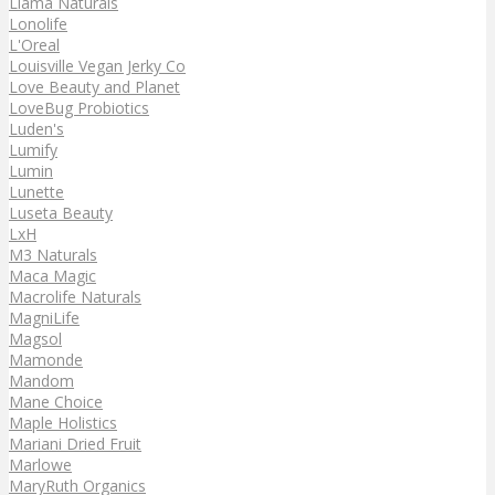
Llama Naturals
Lonolife
L'Oreal
Louisville Vegan Jerky Co
Love Beauty and Planet
LoveBug Probiotics
Luden's
Lumify
Lumin
Lunette
Luseta Beauty
LxH
M3 Naturals
Maca Magic
Macrolife Naturals
MagniLife
Magsol
Mamonde
Mandom
Mane Choice
Maple Holistics
Mariani Dried Fruit
Marlowe
MaryRuth Organics