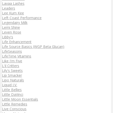
Lavaa Lashes
Leaders
Lee Kum Kee
Left Coast Performance
Legendairy Milk
Lemi Shine
Leven Rose
Libby's
Life Enhancement
Life Source Basics (WGP Beta Glucan)
LifeSeasons
LifeTime Vitamins
Like I'm Five
L'il Critters
Lily's Sweets
Lip Smacker
Lipo Naturals
Liquid I.V.
Little Bellies
Little DaVinci
Little Moon Essentials
Little Remedies
Live Conscious