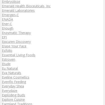
Embryolisse
Emerald Health Bioceuticals, Inc
Emerald Laboratories
Emergen-C
ENADA
Ener-C
Enough
Enzymatic Therapy
EPI
Epicuren Discovery
Erase Your Face
Esfolio
Essential Living Foods
Estroven
Etude
Eu Natural
Eva Naturals
Eveline Cosmetics
Evenflo Feeding
Everyday Shea
Everydaze
Exploding Buds
Explore Cuisine
Farmland Traditions