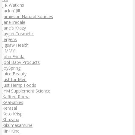
J R Watkins
Jack n' Jill
Jamieson Natural Sources
Jane Iredale
Jane's Krazy
Jayjun Cosmetic
Jergens
Jigsaw Health
JiMMY!
John Frieda
Jool Baby Products
JoySpring
Juice Beauty
Just for Men
Just Hemp Foods
JYM Supplement Science
Kaffree Roma
KeaBabies
Kerasal
Keto Krisp
Khazana
Kikumasamune
Kin+Kind