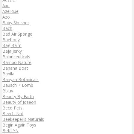
Axe
Azelique
Azo
Baby Shusher
Bach
Bad Air Sponge
Baebody
Bag Balm
Baja Jerky
Balanceuticals
Bambo Nature
Banana Boat
Banila
Banyan Botanicals
Bausch + Lomb
Bbluv
Beauty By Earth
Beauty of Joseon
Beco Pets
Beech-Nut
Beekeeper's Naturals
Begin Again Toys
BeKLYN