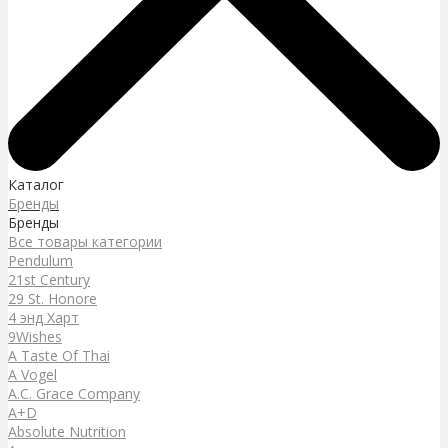
Каталог
Бренды
Бренды
Все товары категории
Pendulum
21st Century
29 St. Honore
4 энд Харт
9Wishes
A Taste Of Thai
A Vogel
A.C. Grace Company
A+D
Absolute Nutrition