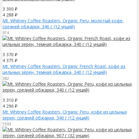
3 300
₽
4 288
₽
Mt. Whitney Coffee Roasters, Organic Peru, молотый кофе,
средней обжарки, 340 г (12 унций)
974
3 370
₽
4 375
₽
Mt. Whitney Coffee Roasters, Organic French Roast, кофе из
цельных зерен, темная обжарка, 340 г (12 унций)
382
3 310
₽
4 296
₽
Mt. Whitney Coffee Roasters, Organic Peru, кофе из цельных
зерен, средней обжарки, 340 г (12 унций)
1593