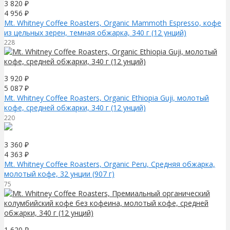
3 820
₽
4 956
₽
Mt. Whitney Coffee Roasters, Organic Mammoth Espresso, кофе
из цельных зерен, темная обжарка, 340 г (12 унций)
228
3 920
₽
5 087
₽
Mt. Whitney Coffee Roasters, Organic Ethiopia Guji, молотый
кофе, средней обжарки, 340 г (12 унций)
220
3 360
₽
4 363
₽
Mt. Whitney Coffee Roasters, Organic Peru, Средняя обжарка,
молотый кофе, 32 унции (907 г)
75
1 620
₽