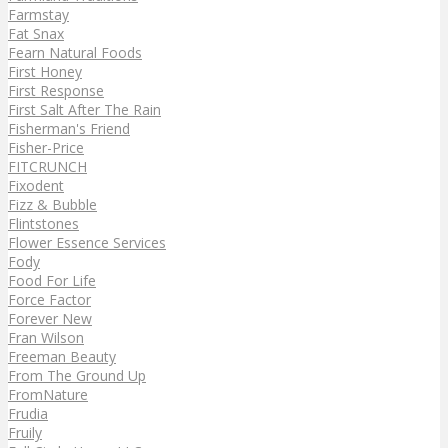
Farmstay
Fat Snax
Fearn Natural Foods
First Honey
First Response
First Salt After The Rain
Fisherman's Friend
Fisher-Price
FITCRUNCH
Fixodent
Fizz & Bubble
Flintstones
Flower Essence Services
Fody
Food For Life
Force Factor
Forever New
Fran Wilson
Freeman Beauty
From The Ground Up
FromNature
Frudia
Fruily