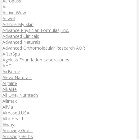
Acropass
Act
Active Wow
Acwell
Admire My Skin
Advance Physician Formulas, Inc.
Advanced Clinicals
Advanced Naturals
Advanced Orthomolecular Research AOR
AfterSpa
Ageless Foundation Laboratories
AHC
AirBorne
Aleva Naturals
Algalife
Alkalife
All One, Nutritech
Allimax
AllVia
Almased USA
Alta Health
Always
Amazing Grass
Amazing Herbs