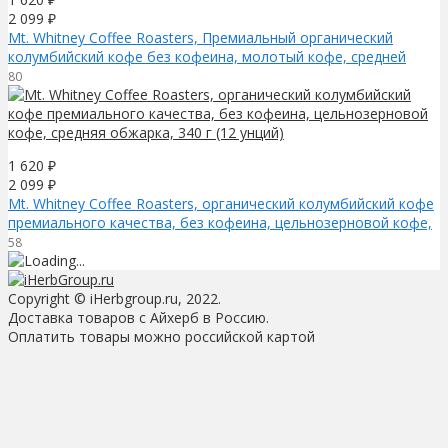
2 099
₽
Mt. Whitney Coffee Roasters, Премиальный органический
колумбийский кофе без кофеина, молотый кофе, средней
обжарки, 340 г (12 унций)
80
1 620
₽
2 099
₽
Mt. Whitney Coffee Roasters, органический колумбийский кофе
премиального качества, без кофеина, цельнозерновой кофе,
средняя обжарка, 340 г (12 унций)
58
Copyright © iHerbgroup.ru, 2022.
Доставка товаров с Айхерб в Россию.
Оплатить товары можно российской картой