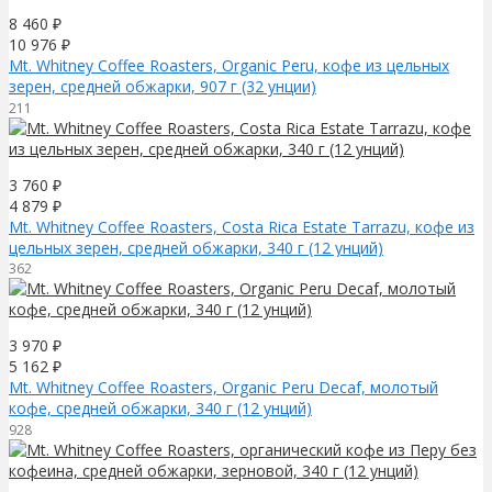
8 460
₽
10 976
₽
Mt. Whitney Coffee Roasters, Organic Peru, кофе из цельных
зерен, средней обжарки, 907 г (32 унции)
211
3 760
₽
4 879
₽
Mt. Whitney Coffee Roasters, Costa Rica Estate Tarrazu, кофе из
цельных зерен, средней обжарки, 340 г (12 унций)
362
3 970
₽
5 162
₽
Mt. Whitney Coffee Roasters, Organic Peru Decaf, молотый
кофе, средней обжарки, 340 г (12 унций)
928