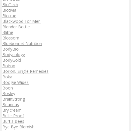
BioTech
Biotivia
Biotrue
Blackwood For Men
Blender Bottle
Blithe
Blossom
Bluebonnet Nutrition
BodyBio
Bodycology
BodyGold
Boiron
Boiron, Single Remedies
Boka
Boogie Wipes
Boon
Bosley
BrainStrong
Briannas
Brylcreem
BulletProof
Burt's Bees
Bye Bye Blemish