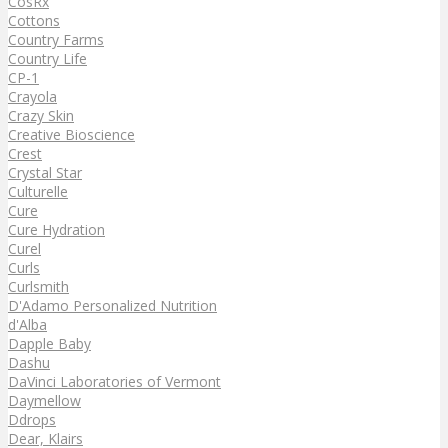
CosRx
Cottons
Country Farms
Country Life
CP-1
Crayola
Crazy Skin
Creative Bioscience
Crest
Crystal Star
Culturelle
Cure
Cure Hydration
Curel
Curls
Curlsmith
D'Adamo Personalized Nutrition
d'Alba
Dapple Baby
Dashu
DaVinci Laboratories of Vermont
Daymellow
Ddrops
Dear, Klairs