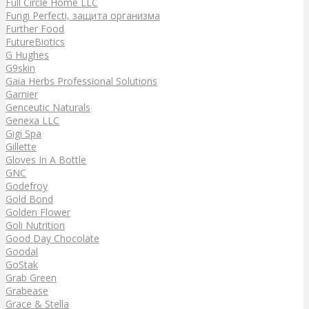
Full Circle Home LLC
Fungi Perfecti, защита организма
Further Food
FutureBiotics
G Hughes
G9skin
Gaia Herbs Professional Solutions
Garnier
Genceutic Naturals
Genexa LLC
Gigi Spa
Gillette
Gloves In A Bottle
GNC
Godefroy
Gold Bond
Golden Flower
Goli Nutrition
Good Day Chocolate
Goodal
GoStak
Grab Green
Grabease
Grace & Stella