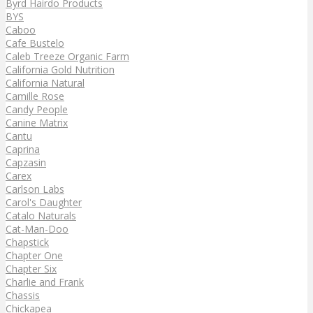
Byrd Hairdo Products
BYS
Caboo
Cafe Bustelo
Caleb Treeze Organic Farm
California Gold Nutrition
California Natural
Camille Rose
Candy People
Canine Matrix
Cantu
Caprina
Capzasin
Carex
Carlson Labs
Carol's Daughter
Catalo Naturals
Cat-Man-Doo
Chapstick
Chapter One
Chapter Six
Charlie and Frank
Chassis
Chickapea