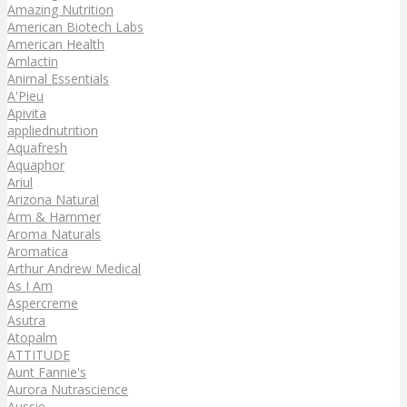
Amazing Nutrition
American Biotech Labs
American Health
Amlactin
Animal Essentials
A'Pieu
Apivita
appliednutrition
Aquafresh
Aquaphor
Ariul
Arizona Natural
Arm & Hammer
Aroma Naturals
Aromatica
Arthur Andrew Medical
As I Am
Aspercreme
Asutra
Atopalm
ATTITUDE
Aunt Fannie's
Aurora Nutrascience
Aussie