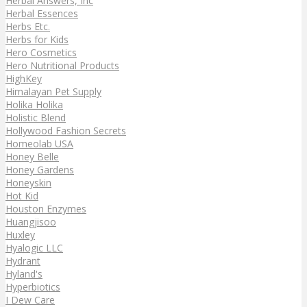
Herbal Answers, Inc
Herbal Essences
Herbs Etc.
Herbs for Kids
Hero Cosmetics
Hero Nutritional Products
HighKey
Himalayan Pet Supply
Holika Holika
Holistic Blend
Hollywood Fashion Secrets
Homeolab USA
Honey Belle
Honey Gardens
Honeyskin
Hot Kid
Houston Enzymes
Huangjisoo
Huxley
Hyalogic LLC
Hydrant
Hyland's
Hyperbiotics
I Dew Care