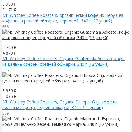
3 980
₽
5 171
₽
Mt. Whitney Coffee Roasters, органический кофе из Перу без
кофеина, средней обжарки, зерновой, 340 г (12 унций)
556
3 760
₽
4 879
₽
Mt. Whitney Coffee Roasters, Organic Guatemala Adiesto, кофе
из цельных зерен, средней обжарки, 340 г (12 унций)
398
3 930
₽
5 096
₽
Mt. Whitney Coffee Roasters, Organic Ethiopia Guji, кофе из
цельных зерен, средней обжарки, 340 г (12 унций)
389