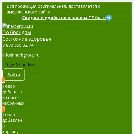
Вся продукция оригинальная, доставляется с
американского сайта
Скидки и удобство в нашем ТГ боте
По брендам
Cостояние здоровья
8 800 555 32 74
info@iherbgroup.ru
c 9 до 21 по Мск
Войти
0
Товар
добавлен
в список
избранных
0
Товар
добавлен
в
корзину!