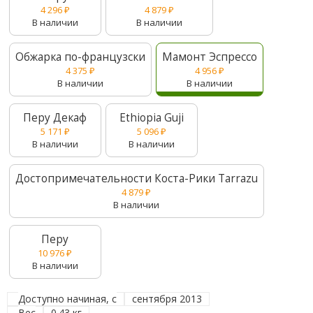
4 296
₽
4 879
₽
В наличии
В наличии
Обжарка по-французски
Мамонт Эспрессо
4 375
₽
4 956
₽
В наличии
В наличии
Перу Декаф
Ethiopia Guji
5 171
₽
5 096
₽
В наличии
В наличии
Достопримечательности Коста-Рики Tarrazu
4 879
₽
В наличии
Перу
10 976
₽
В наличии
Доступно начиная, с
сентября 2013
Вес
0.43 кг