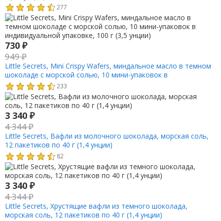
277
730
₽
949
₽
Little Secrets, Mini Crispy Wafers, миндальное масло в темном
шоколаде с морской солью, 10 мини-упаковок в
индивидуальной упаковке, 100 г (3,5 унции)
233
3 340
₽
4 344
₽
Little Secrets, Вафли из молочного шоколада, морская соль,
12 пакетиков по 40 г (1,4 унции)
82
3 340
₽
4 344
₽
Little Secrets, Хрустящие вафли из темного шоколада,
морская соль, 12 пакетиков по 40 г (1,4 унции)