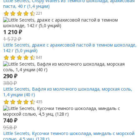
Little Secrets, Crispy Wafers из темного шоколада, арахисовая
паста, 40 г (1,4 унции)
221
1 210
₽
1 572
₽
Little Secrets, драже с арахисовой пастой в темном шоколаде,
142 г (5,0 унций)
841
290
₽
380
₽
Little Secrets, Вафля из молочного шоколада, морская соль,
1,4 унции (40 г)
435
740
₽
958
₽
Little Secrets, Кусочки темного шоколада, миндаль с морской
солью, 4,5 унц. (128 г)