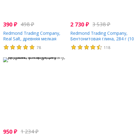
390
₽
498
₽
2 730
₽
3 538
₽
Redmond Trading Company,
Redmond Trading Company,
Real Salt, древняя мелкая
Бентонитовая глина, 284 г (10
морская соль, 55 г (2 унции)
унций)
78
118
950
₽
1 234
₽