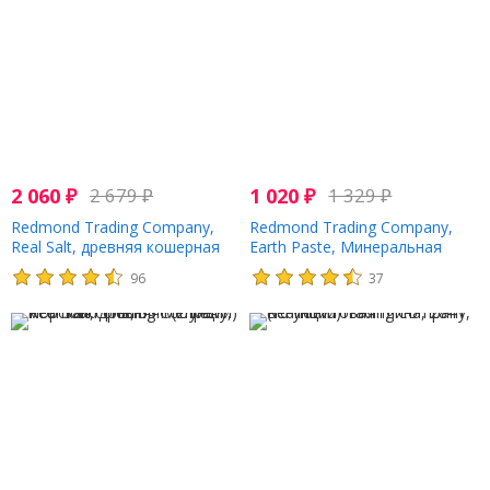
2 060
₽
2 679
₽
1 020
₽
1 329
₽
Redmond Trading Company,
Redmond Trading Company,
Real Salt, древняя кошерная
Earth Paste, Минеральная
морская соль, 454 г (16 унций)
зубная паста, мятный уголь, 4
96
37
унции (113 г)