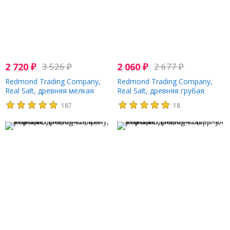
2 720
₽
3 526
₽
2 060
₽
2 677
₽
Redmond Trading Company,
Redmond Trading Company,
Real Salt, древняя мелкая
Real Salt, древняя грубая
морская соль, 737 г (26 унций)
морская соль, соль для
187
18
измельчения, 454 г (16 унций)