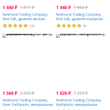
1 440
₽
1 871
₽
1 440
₽
1 868
₽
Redmond Trading Company,
Redmond Trading Company,
Real Salt, древняя мелкая
Real Salt, древняя кошерная
морская соль, 284 г (10 унций)
морская соль, 284 г (10 унций)
130
59
1 560
₽
2 033
₽
1 020
₽
1 329
₽
Redmond Trading Company,
Redmond Trading Company,
Silver Earthpaste, минеральная
Earthpaste, минеральная
зубная паста, перечная мята,
зубная паста, корица, 113 г (4