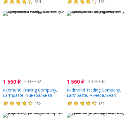
324
183
113 г (4 унции)
унции)
1 560
₽
2 033
₽
1 560
₽
2 033
₽
Redmond Trading Company,
Redmond Trading Company,
Earthpaste, минеральная
Earthpaste, минеральная
зубная паста, грушанка, 113 г
зубная паста, несладкая,
152
152
(4 унции)
мята, 113 г (4 унции)