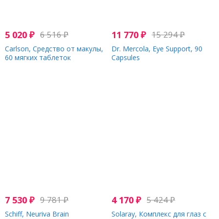
5 020
₽
6 516
₽
11 770
₽
15 294
₽
Carlson, Средство от макулы,
Dr. Mercola, Eye Support, 90
60 мягких таблеток
Capsules
7 530
₽
9 781
₽
4 170
₽
5 424
₽
Schiff, Neuriva Brain
Solaray, Комплекс для глаз с