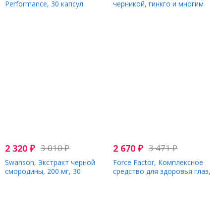
Performance, 30 капсул
черникой, гинкго и многим
другим, 60 растительных
капсул
2 320
₽
3 010
₽
2 670
₽
3 471
₽
Swanson, Экстракт черной
Force Factor, Комплексное
смородины, 200 мг, 30
средство для здоровья глаз,
вегетарианских капсул
улучшенная формула с
витаминами и минералами, 60
растительных капсул