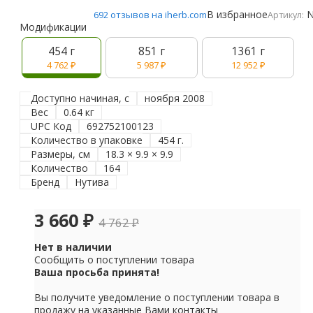
В избранное
N
692 отзывов на iherb.com
Артикул:
Модификации
454 г
851 г
1361 г
4 762
₽
5 987
₽
12 952
₽
Доступно начиная, с
ноября 2008
Вес
0.64 кг
UPC Код
692752100123
Количество в упаковке
454 г.
Размеры, см
18.3 × 9.9 × 9.9
Количество
164
Бренд
Нутива
3 660
₽
4 762
₽
Нет в наличии
Сообщить о поступлении товара
Ваша просьба принята!
Вы получите уведомление о поступлении товара в
продажу на указанные Вами контакты