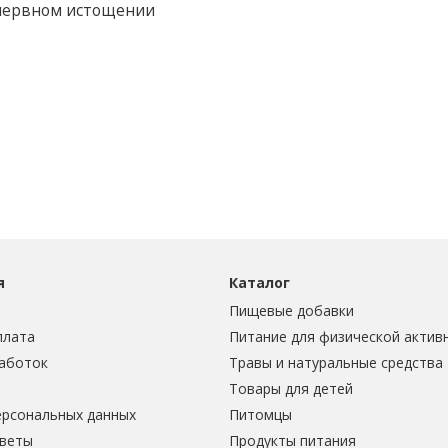
 нервном истощении
я
Каталог
Пищевые добавки
плата
Питание для физической актив
аботок
Травы и натуральные средства
Товары для детей
ерсональных данных
Питомцы
тветы
Продукты питания