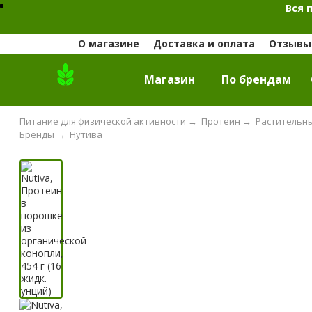
Вся 
О магазине
Доставка и оплата
Отзывы 
Магазин
По брендам
Питание для физической активности
→
Протеин
→
Растительн
Бренды
→
Нутива