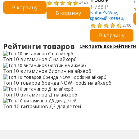
мкг, 100 таблеток
ко
4549
1 788
₽
В корзину
42
В корзину
Nature's Way,
ве
красный клевер,
цветы и надземная
2700
часть растения, 400
В корзину
мг, 100
вегетарианских
Рейтинги товаров
Смотреть все рейтинги
капсул
Топ 10 витаминов С на айхерб
Топ 10 витаминов биотин на айхерб
Топ 10 товаров бренда NOW Foods на айхерб
Топ 10 витаминов Д на айхерб
Топ-10 витаминов Д3 для детей