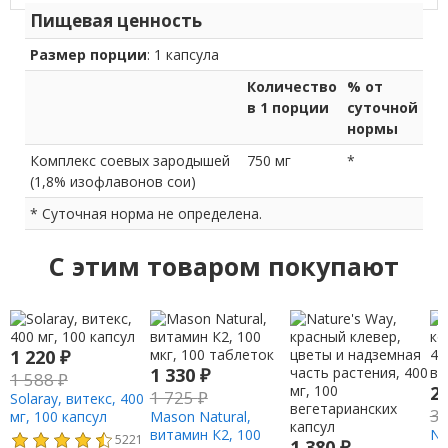
Пищевая ценность
Размер порции
: 1 капсула
Количество
% от
в 1 порции
суточной
нормы
Комплекс соевых зародышей
750 мг
*
(1,8% изофлавонов сои)
* Суточная норма не определена.
C этим товаром покупают
1 220
₽
1 330
₽
1 588
₽
2
1 725
₽
Solaray, витекс, 400
3
мг, 100 капсул
Mason Natural,
витамин К2, 100
Na
5221
1 380
₽