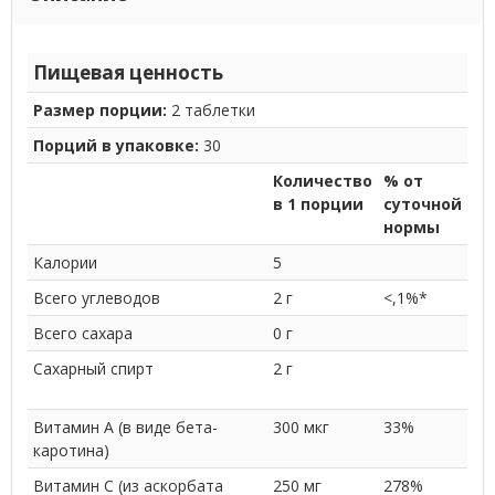
Пищевая ценность
Размер порции:
2 таблетки
Порций в упаковке:
30
Количество
% от
в 1 порции
суточной
нормы
Калории
5
Всего углеводов
2 г
<,1%*
Всего сахара
0 г
Сахарный спирт
2 г
Витамин A (в виде бета-
300 мкг
33%
каротина)
Витамин C (из аскорбата
250 мг
278%