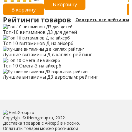
В корзину
органической
жидк. унция)
дл
В корзину
лимонной мяты, без
ве
алкоголя, 1 жидкая
фл
Рейтинги товаров
Смотреть все рейтинги
унция (30 мл)
ка
Топ-10 витаминов Д3 для детей
Топ 10 витаминов Д на айхерб
Лучшие витамины Д в каплях: рейтинг
Топ 10 Омега-3 на айхерб
Лучшие витамины Д3 взрослым: рейтинг
Copyright © iHerbgroup.ru, 2022.
Доставка товаров с Айхерб в Россию.
Оплатить товары можно российской