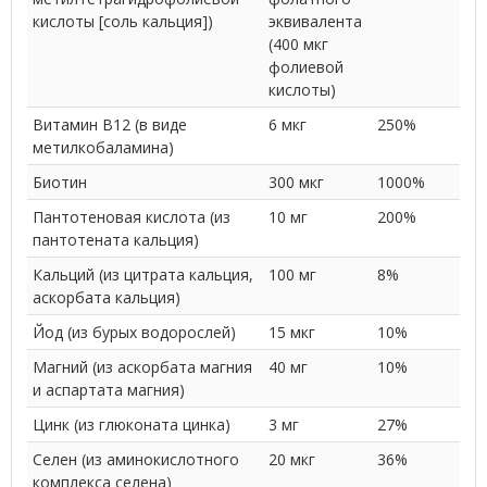
кислоты [соль кальция])
эквивалента
(400 мкг
фолиевой
кислоты)
Витамин В12 (в виде
6 мкг
250%
метилкобаламина)
Биотин
300 мкг
1000%
Пантотеновая кислота (из
10 мг
200%
пантотената кальция)
Кальций (из цитрата кальция,
100 мг
8%
аскорбата кальция)
Йод (из бурых водорослей)
15 мкг
10%
Магний (из аскорбата магния
40 мг
10%
и аспартата магния)
Цинк (из глюконата цинка)
3 мг
27%
Селен (из аминокислотного
20 мкг
36%
комплекса селена)