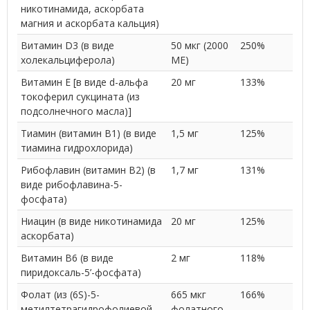
никотинамида, аскорбата
магния и аскорбата кальция)
Витамин D3 (в виде
50 мкг (2000
250%
холекальциферола)
МЕ)
Витамин E [в виде d-альфа
20 мг
133%
токоферил сукцината (из
подсолнечного масла)]
Тиамин (витамин B1) (в виде
1,5 мг
125%
тиамина гидрохлорида)
Рибофлавин (витамин B2) (в
1,7 мг
131%
виде рибофлавина-5-
фосфата)
Ниацин (в виде никотинамида
20 мг
125%
аскорбата)
Витамин В6 (в виде
2 мг
118%
пиридоксаль-5’-фосфата)
Фолат (из (6S)-5-
665 мкг
166%
метилтетрагидрофолиевой
фолатного