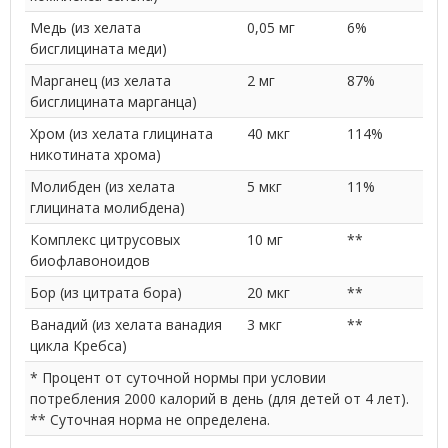
Медь (из хелата
0,05 мг
6%
бисглицината меди)
Марганец (из хелата
2 мг
87%
бисглицината марганца)
Хром (из хелата глицината
40 мкг
114%
никотината хрома)
Молибден (из хелата
5 мкг
11%
глицината молибдена)
Комплекс цитрусовых
10 мг
**
биофлавоноидов
Бор (из цитрата бора)
20 мкг
**
Ванадий (из хелата ванадия
3 мкг
**
цикла Кребса)
* Процент от суточной нормы при условии
потребления 2000 калорий в день (для детей от 4 лет).
** Суточная норма не определена.