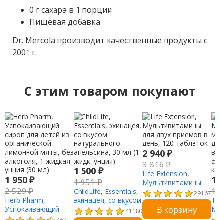
0 г сахара в 1 порции
Пищевая добавка
Dr. Mercola производит качественные продукты с
2001 г.
C этим товаром покупают
2 940
₽
3 816
₽
1 500
₽
Life Extension,
1 950
₽
1
1 951
₽
Мультивитамины
2 529
₽
1
ChildLife, Essentials,
для двух приемов в
29167
Herb Pharm,
эхинацея, со вкусом
день, 120 таблеток
Th
В корзину
Успокаивающий
натурального
Mul
41180
сироп для детей из
апельсина, 30 мл (1
му
462