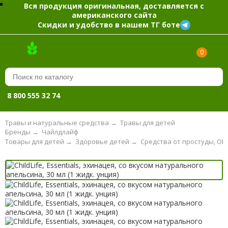
Вся продукция оригинальная, доставляется с
американского сайта
Скидки и удобство в нашем ТГ боте
0
8 800 555 32 74
Травы и натуральные средства
→
Травы для детей
Бренды
→
Чайлдлайф
Товары для детей
→
Здоровье детей
→
Средства от простуды, ОР