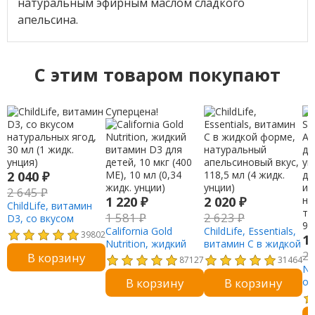
натуральным эфирным маслом сладкого
апельсина.
C этим товаром покупают
Суперцена!
2 040
₽
2 645
₽
1 220
₽
2 020
₽
ChildLife, витамин
1 581
₽
2 623
₽
D3, со вкусом
натуральных ягод,
California Gold
ChildLife, Essentials,
39802
1
30 мл (1 жидк.
Nutrition, жидкий
витамин C в жидкой
2
В корзину
унция)
витамин D3 для
форме,
87127
31464
детей, 10 мкг (400
натуральный
Na
В корзину
В корзину
МЕ), 10 мл (0,34
апельсиновый вкус,
of
жидк. унции)
118,5 мл (4 жидк.
Pa
унции)
ук