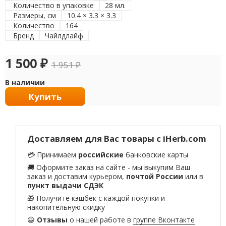
Количество в упаковке
28 мл.
Размеры, см
10.4 × 3.3 × 3.3
Количество
164
Бренд
Чайлдлайф
1 500
₽
1 951
₽
В наличии
Купить
Доставляем для Вас товары с iHerb.com
💳 Принимаем
российские
банковские карты
🚚 Оформите заказ на сайте - мы выкупим Ваш
заказ и доставим курьером,
почтой России
или в
пункт выдачи СДЭК
🎁 Получите кэшбек с каждой покупки и
накопительную скидку
😀
Отзывы
о нашей работе в
группе Вконтакте