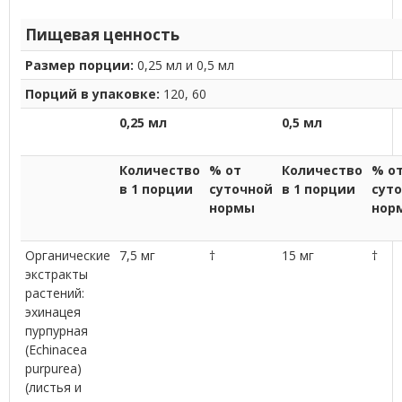
Пищевая ценность
Размер порции:
0,25 мл и 0,5 мл
Порций в упаковке:
120, 60
0,25 мл
0,5 мл
Количество
% от
Количество
% о
в 1 порции
суточной
в 1 порции
сут
нормы
нор
Органические
7,5 мг
†
15 мг
†
экстракты
растений:
эхинацея
пурпурная
(Echinacea
purpurea)
(листья и