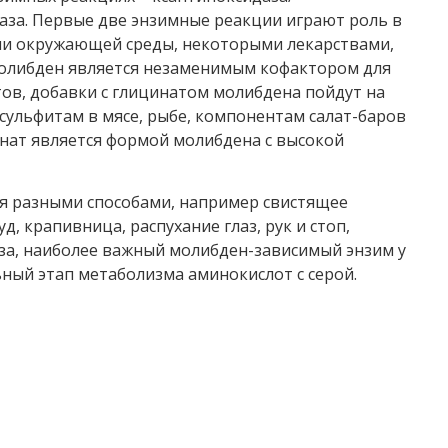
даза. Первые две энзимные реакции играют роль в
ми окружающей среды, некоторыми лекарствами,
 молибден является незаменимым кофактором для
ов, добавки с глицинатом молибдена пойдут на
сульфитам в мясе, рыбе, компонентам салат-баров
инат является формой молибдена с высокой
я разными способами, например свистящее
д, крапивница, распухание глаз, рук и стоп,
аза, наиболее важный молибден-зависимый энзим у
ьный этап метаболизма аминокислот с серой.