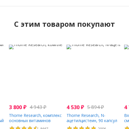
C этим товаром покупают
3 800
₽
4 943
₽
4 530
₽
5 894
₽
4
Thorne Research, комплекс
Thorne Research, N-
Bi
ый
основных витаминов
ацетилцистеин, 90 капсул
см
группы B, 60 капсул
пр
8667
2906