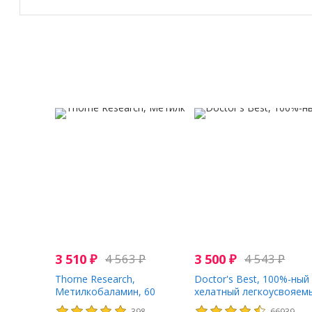
3 510
₽
4 563
₽
3 500
₽
4 543
₽
Thorne Research,
Doctor's Best, 100%-ный
Метилкобаламин, 60
хелатный легкоусвояем
капсул
магний с
398
66939