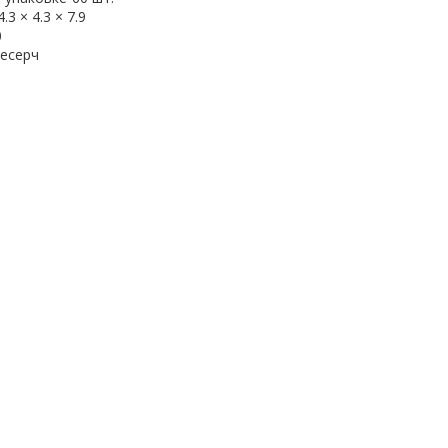
4.3 × 4.3 × 7.9
0
есерч