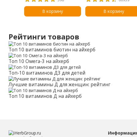
микроэлементами Albion
100 мг, 240 таблеток
В корзину
В корзину
Рейтинги товаров
Топ 10 витаминов биотин на айхерб
Топ 10 Омега-3 на айхерб
Топ-10 витаминов Д3 для детей
Лучшие витамины Д для женщин: рейтинг
Топ 10 витаминов Д на айхерб
Информаци