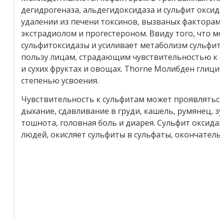
дегидрогеназа, альдегидоксидаза и сульфит окси
удалении из печени токсинов, вызваных фактора
экстрадиолом и прогестероном. Ввиду того, что
сульфитоксидазы и усиливает метаболизм сульфит
пользу лицам, страдающим чувствительностью к 
и сухих фруктах и овощах. Thorne Молибден глиц
степенью усвоения.
Чувствительность к сульфитам может проявлятьс
дыхание, сдавливание в груди, кашель, румянец, зу
тошнота, головная боль и диарея. Сульфит оксид
людей, окисляет сульфиты в сульфаты, окончател