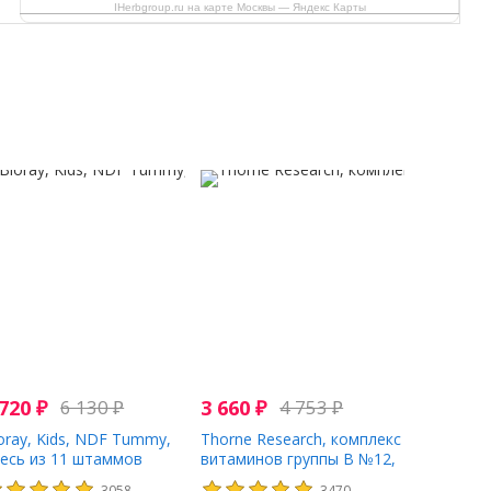
IHerbgroup.ru на карте Москвы — Яндекс Карты
 720
₽
6 130
₽
3 660
₽
4 753
₽
oray, Kids, NDF Tummy,
Thorne Research, комплекс
есь из 11 штаммов
витаминов группы B №12,
обиотиков, со вкусом
60 капсул
3058
3470