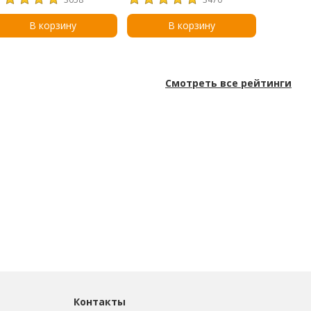
лины, 60 мл (2 жидк.
ции)
В корзину
В корзину
Смотреть все рейтинги
Контакты