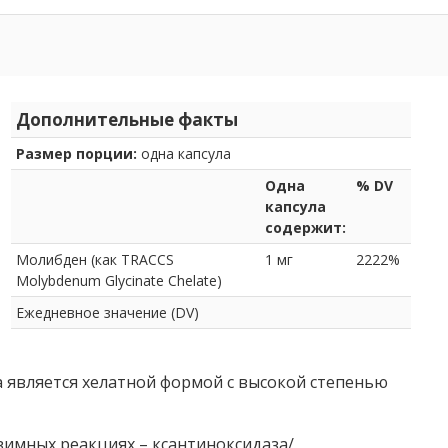
Дополнительные факты
Размер порции:
одна капсула
Одна
% DV
капсула
содержит:
Молибден (как TRACCS
1 мг
2222%
Molybdenum Glycinate Chelate)
Ежедневное значение (DV)
а является хелатной формой с высокой степенью
зимных реакциях – ксантиноксидаза/