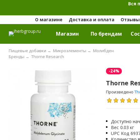
Вся 
О магазине
Доставка и оплата
Отзывы 
Магазин
По брендам
Cос
Пищевые добавки
→
Микроэлементы
→
Молибден
Бренды
→
Thorne Research
-24%
Thorne Re
Произведено
Th
Доступно нач
Вес
0.03 кг
UPC Код
693
Количество в