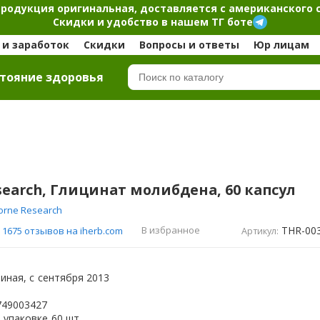
продукция оригинальная, доставляется с американского 
Скидки и удобство в нашем ТГ боте
и заработок
Скидки
Вопросы и ответы
Юр лицам
тояние здоровья
search, Глицинат молибдена, 60 капсул
orne Research
THR-00
В избранное
1675 отзывов на iherb.com
Артикул:
иная, с
сентября 2013
749003427
 упаковке
60 шт.