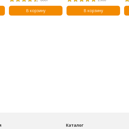
,
ма
ун
В корзину
В корзину
я
Каталог