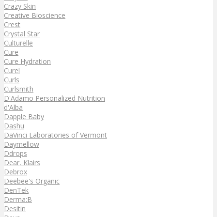
Crazy Skin
Creative Bioscience
Crest
Crystal Star
Culturelle
Cure
Cure Hydration
Curel
Curls
Curlsmith
D'Adamo Personalized Nutrition
d'Alba
Dapple Baby
Dashu
DaVinci Laboratories of Vermont
Daymellow
Ddrops
Dear, Klairs
Debrox
Deebee's Organic
DenTek
Derma:B
Desitin