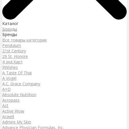
Каталог
Бренды
Бренды
Все товары категории
Pendulum
21st Century
29 St. Honore
4 энд Харт
9Wishes
A Taste Of Thai
A Vogel
A.C. Grace Company
A+D
Absolute Nutrition
Acropass
Act
Active Wow
Acwell
Admire My Skin
Advance Physician Formulas, Inc.