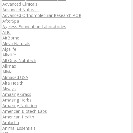
Advanced Clinicals
Advanced Naturals
Advanced Orthomolecular Research AOR
AfterSpa
Ageless Foundation Laboratories
AHC
AirBorne
Aleva Naturals
Algalife
Alkalife
All One, Nutritech
Allimax
AllVia
Almased USA
Alta Health
Always
Amazing Grass
Amazing Herbs
Amazing Nutrition
American Biotech Labs
American Health
Amlactin
Animal Essentials