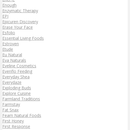
Enough
Enzymatic Therapy
EPI
Epicuren Discovery
Erase Your Face
Esfolio
Essential Living Foods
Estroven
Etude
Eu Natural
Eva Naturals
Eveline Cosmetics
Evenflo Feeding
Everyday Shea
Everydaze
Exploding Buds
Explore Cuisine
Farmland Traditions
Farmstay
Fat Snax
Fearn Natural Foods
First Honey
First Response