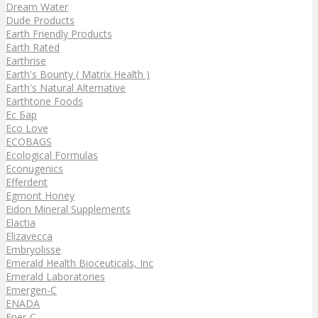
Dream Water
Dude Products
Earth Friendly Products
Earth Rated
Earthrise
Earth's Bounty ( Matrix Health )
Earth's Natural Alternative
Earthtone Foods
Ec Бар
Eco Love
ECOBAGS
Ecological Formulas
Econugenics
Efferdent
Egmont Honey
Eidon Mineral Supplements
Elactia
Elizavecca
Embryolisse
Emerald Health Bioceuticals, Inc
Emerald Laboratories
Emergen-C
ENADA
Ener-C