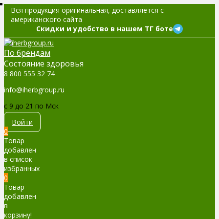
Вся продукция оригинальная, доставляется с
американского сайта
Скидки и удобство в нашем ТГ боте
По брендам
Cостояние здоровья
8 800 555 32 74
info@iherbgroup.ru
c 9 до 21 по Мск
Войти
0
Товар
добавлен
в список
избранных
0
Товар
добавлен
в
корзину!