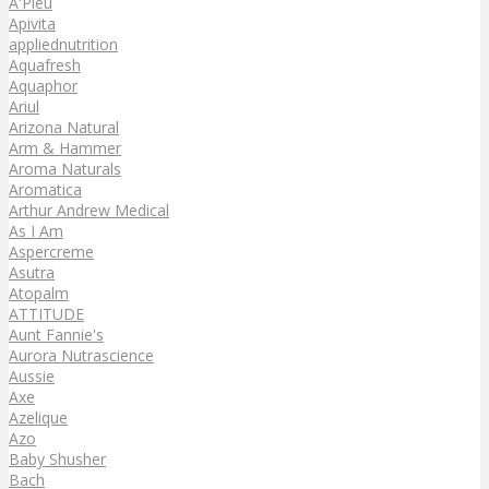
A'Pieu
Apivita
appliednutrition
Aquafresh
Aquaphor
Ariul
Arizona Natural
Arm & Hammer
Aroma Naturals
Aromatica
Arthur Andrew Medical
As I Am
Aspercreme
Asutra
Atopalm
ATTITUDE
Aunt Fannie's
Aurora Nutrascience
Aussie
Axe
Azelique
Azo
Baby Shusher
Bach