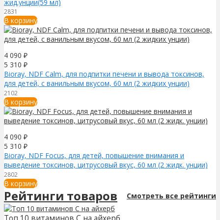
жид.унции(59 мл)
2831
В корзину
4 090
₽
5 310
₽
Bioray, NDF Calm, для подпитки печени и вывода токсинов,
для детей, с ванильным вкусом, 60 мл (2 жидких унции)
2102
В корзину
4 090
₽
5 310
₽
Bioray, NDF Focus, для детей, повышение внимания и
выведение токсинов, цитрусовый вкус, 60 мл (2 жидк. унции)
2802
В корзину
Рейтинги товаров
Смотреть все рейтинги
Топ 10 витаминов С на айхерб