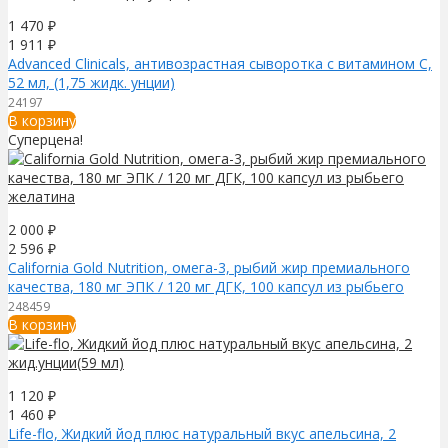
1 470
₽
1 911
₽
Advanced Clinicals, антивозрастная сыворотка с витамином C,
52 мл, (1,75 жидк. унции)
24197
В корзину
Суперцена!
2 000
₽
2 596
₽
California Gold Nutrition, омега-3, рыбий жир премиального
качества, 180 мг ЭПК / 120 мг ДГК, 100 капсул из рыбьего
желатина
248459
В корзину
1 120
₽
1 460
₽
Life-flo, Жидкий йод плюс натуральный вкус апельсина, 2