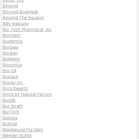
Beyond
Beyond BodiHeat
Beyond The Equator
Billy Jealousy
Bio Tech Pharmacal, Inc
Biochem
Bioderma
BioGaia
Bioglan
Biokleen
Bionorica
Bio-Oil
Biorace
Bioray Inc.
BioSchwartz
BioSil by Natural Factors
Biosilk
Bio-Strath
BioTech
Biotivia
Biotrue
Blackwood For Men
Blender Bottle