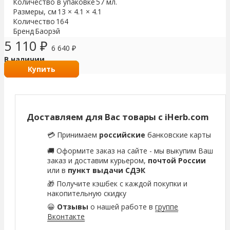
Количество в упаковке
57 мл.
Размеры, см
13 × 4.1 × 4.1
Количество
164
Бренд
Баорэй
5 110
₽
6 640
₽
В наличии
Купить
Доставляем для Вас товары с iHerb.com
💳 Принимаем
российские
банковские карты
🚚 Оформите заказ на сайте - мы выкупим Ваш
заказ и доставим курьером,
почтой России
или в
пункт выдачи СДЭК
🎁 Получите кэшбек с каждой покупки и
накопительную скидку
😀
Отзывы
о нашей работе в
группе
Вконтакте