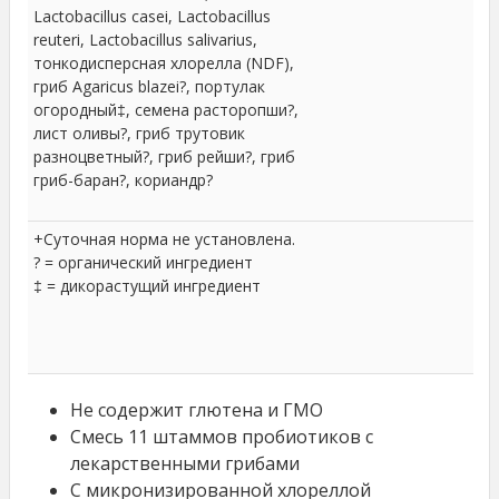
Lactobacillus casei, Lactobacillus
reuteri, Lactobacillus salivarius,
тонкодисперсная хлорелла (NDF),
гриб Agaricus blazei?, портулак
огородный‡, семена расторопши?,
лист оливы?, гриб трутовик
разноцветный?, гриб рейши?, гриб
гриб-баран?, кориандр?
+Суточная норма не установлена.
? = органический ингредиент
‡ = дикорастущий ингредиент
Не содержит глютена и ГМО
Смесь 11 штаммов пробиотиков с
лекарственными грибами
С микронизированной хлореллой