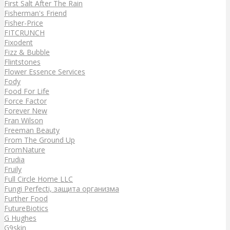
First Salt After The Rain
Fisherman's Friend
Fisher-Price
FITCRUNCH
Fixodent
Fizz & Bubble
Flintstones
Flower Essence Services
Fody
Food For Life
Force Factor
Forever New
Fran Wilson
Freeman Beauty
From The Ground Up
FromNature
Frudia
Fruily
Full Circle Home LLC
Fungi Perfecti, защита организма
Further Food
FutureBiotics
G Hughes
G9skin