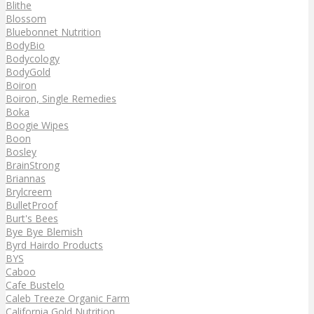
Blithe
Blossom
Bluebonnet Nutrition
BodyBio
Bodycology
BodyGold
Boiron
Boiron, Single Remedies
Boka
Boogie Wipes
Boon
Bosley
BrainStrong
Briannas
Brylcreem
BulletProof
Burt's Bees
Bye Bye Blemish
Byrd Hairdo Products
BYS
Caboo
Cafe Bustelo
Caleb Treeze Organic Farm
California Gold Nutrition