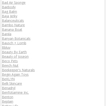
Bad Air Sponge
Baebody
Bag Balm
Baja Jerky
Balanceuticals
Bambo Nature
Banana Boat
Banila
Banyan Botanicals
Bausch + Lomb
Bbluv
Beauty By Earth
Beauty of Joseon
Beco Pets
Beech-Nut
Beekeeper's Naturals
Begin Again Toys
BeKLYN
Belli Skincare
Benadryl
Benfotiamine Inc.
Benton
Beplain
Better Life