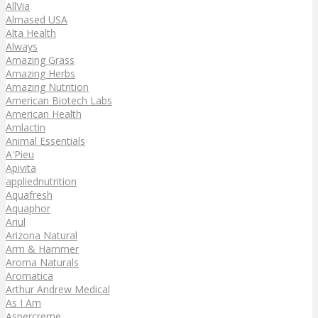
AllVia
Almased USA
Alta Health
Always
Amazing Grass
Amazing Herbs
Amazing Nutrition
American Biotech Labs
American Health
Amlactin
Animal Essentials
A'Pieu
Apivita
appliednutrition
Aquafresh
Aquaphor
Ariul
Arizona Natural
Arm & Hammer
Aroma Naturals
Aromatica
Arthur Andrew Medical
As I Am
Aspercreme