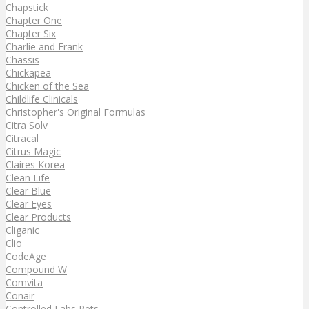
Chapstick
Chapter One
Chapter Six
Charlie and Frank
Chassis
Chickapea
Chicken of the Sea
Childlife Clinicals
Christopher's Original Formulas
Citra Solv
Citracal
Citrus Magic
Claires Korea
Clean Life
Clear Blue
Clear Eyes
Clear Products
Cliganic
Clio
CodeAge
Compound W
Comvita
Conair
Controlled Labs Pets