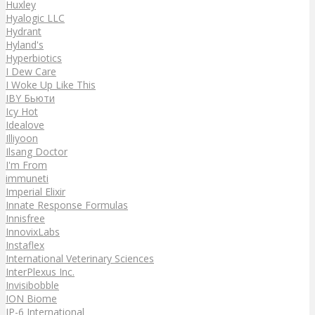
Huxley
Hyalogic LLC
Hydrant
Hyland's
Hyperbiotics
I Dew Care
I Woke Up Like This
IBY Бьюти
Icy Hot
Idealove
Illiyoon
Ilsang Doctor
I'm From
immuneti
Imperial Elixir
Innate Response Formulas
Innisfree
InnovixLabs
Instaflex
International Veterinary Sciences
InterPlexus Inc.
Invisibobble
ION Biome
IP-6 International