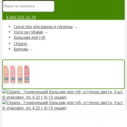
8 800 555 32 74
Средства для ванны и гигиены
→
Уход за губами
→
Бальзам для губ
Cliganic
Бренды
→