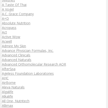
9Wishes
A Taste Of Thai
A Vogel
A.C. Grace Company
A+D
Absolute Nutrition
Acropass
Act
Active Wow
Acwell
Admire My Skin
Advance Physician Formulas, Inc.
Advanced Clinicals
Advanced Naturals
Advanced Orthomolecular Research AOR
AfterSpa
Ageless Foundation Laboratories
AHC
AirBorne
Aleva Naturals
Algalife
Alkalife
All One, Nutritech
Allimax