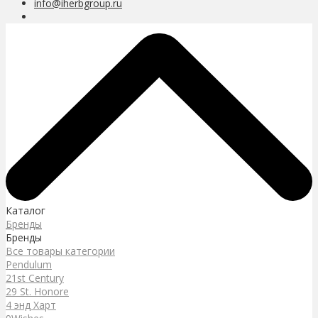
info@iherbgroup.ru
Каталог
Бренды
Бренды
Все товары категории
Pendulum
21st Century
29 St. Honore
4 энд Харт