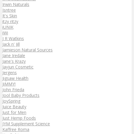
Irwin Naturals
Isntree
It's Skin
itzy ritzy
iUNIK
iWi
J R Watkins
Jack n' Jill
Jamieson Natural Sources
Jane Iredale
Jane's Krazy
Jayjun Cosmetic
Jergens
Jigsaw Health
JiMMY!
John Frieda
Jool Baby Products
JoySpring
Juice Beauty
Just for Men
Just Hemp Foods
JYM Supplement Science
Kaffree Roma