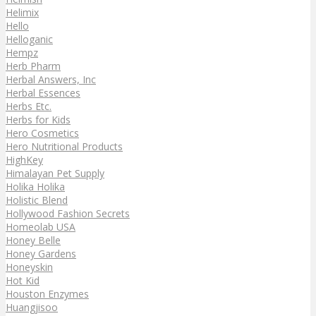
Helimix
Hello
Helloganic
Hempz
Herb Pharm
Herbal Answers, Inc
Herbal Essences
Herbs Etc.
Herbs for Kids
Hero Cosmetics
Hero Nutritional Products
HighKey
Himalayan Pet Supply
Holika Holika
Holistic Blend
Hollywood Fashion Secrets
Homeolab USA
Honey Belle
Honey Gardens
Honeyskin
Hot Kid
Houston Enzymes
Huangjisoo