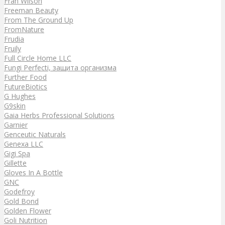
Fran Wilson
Freeman Beauty
From The Ground Up
FromNature
Frudia
Fruily
Full Circle Home LLC
Fungi Perfecti, защита организма
Further Food
FutureBiotics
G Hughes
G9skin
Gaia Herbs Professional Solutions
Garnier
Genceutic Naturals
Genexa LLC
Gigi Spa
Gillette
Gloves In A Bottle
GNC
Godefroy
Gold Bond
Golden Flower
Goli Nutrition