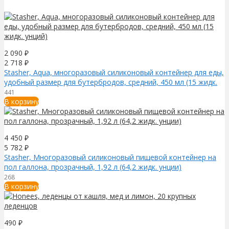
2 090
₽
2 718
₽
Stasher, Aqua, многоразовый силиконовый контейнер для еды,
удобный размер для бутербродов, средний, 450 мл (15 жидк.
унций)
441
В корзину
4 450
₽
5 782
₽
Stasher, Многоразовый силиконовый пищевой контейнер на
пол галлона, прозрачный, 1,92 л (64,2 жидк. унции)
268
В корзину
490
₽