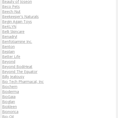
Beauty of Joseon
Beco Pets
Beech-Nut
Beekeeper's Naturals
Begin Again Toys
BeKLYN
Belli Skincare
Benadryl
Benfotiamine Inc.
Benton
Beplain
Better Life
Beyond
Beyond BodiHeat
Beyond The Equator
Billy Jealousy
Bio Tech Pharmacal, Inc
Biochem
Bioderma
BioGaia
Bioglan
Biokleen
Bionorica
Bio-Oil