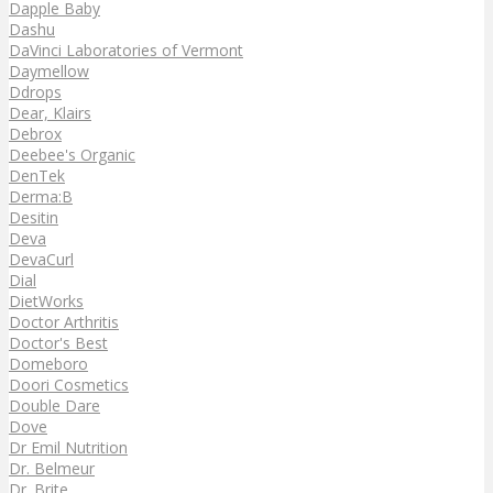
Dapple Baby
Dashu
DaVinci Laboratories of Vermont
Daymellow
Ddrops
Dear, Klairs
Debrox
Deebee's Organic
DenTek
Derma:B
Desitin
Deva
DevaCurl
Dial
DietWorks
Doctor Arthritis
Doctor's Best
Domeboro
Doori Cosmetics
Double Dare
Dove
Dr Emil Nutrition
Dr. Belmeur
Dr. Brite