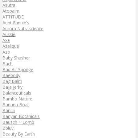
Asutra
Atopalm
ATTITUDE
Aunt Fannie's
Aurora Nutrascience
Aussie
Axe
Azelique
Azo
Baby Shusher
Bach
Bad Air Sponge
Baebody
Bag Balm
Baja Jerky
Balanceuticals
Bambo Nature
Banana Boat
Banila
Banyan Botanicals
Bausch + Lomb
Bbluv
Beauty By Earth