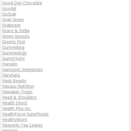
Good Day Chocolate
Goodal
GoStak
Grab Green
Grabease
Grace & Stella
Green Sprouts
Greens First
GummiKing
Gummiology
GummYum!
Hanskin
Harmonic Innerprizes
Haruharu
Hask Beauty
Havasu Nutrition
Hawaiian Tropic
Head & Shoulders
Health Direct
Health Plus Inc.
HealthForce Superfoods
HealthyBiom
Heavenly Tea Leaves
Heimish