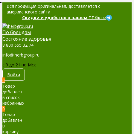
Вся продукция оригинальная, доставляется с
американского сайта
Скидки и удобство в нашем ТГ боте
По брендам
Cостояние здоровья
8 800 555 32 74
info@iherbgroup.ru
c 9 до 21 по Мск
Войти
0
Товар
добавлен
в список
избранных
0
Товар
добавлен
в
корзину!