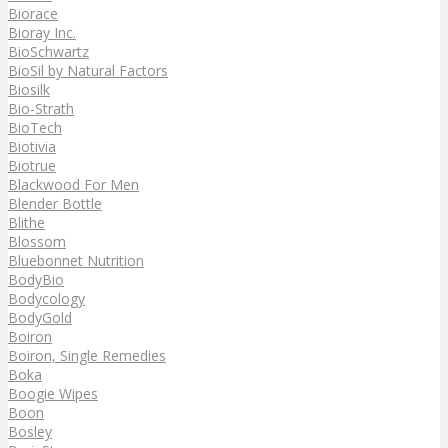
Biorace
Bioray Inc.
BioSchwartz
BioSil by Natural Factors
Biosilk
Bio-Strath
BioTech
Biotivia
Biotrue
Blackwood For Men
Blender Bottle
Blithe
Blossom
Bluebonnet Nutrition
BodyBio
Bodycology
BodyGold
Boiron
Boiron, Single Remedies
Boka
Boogie Wipes
Boon
Bosley