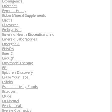
Econugenics
Efferdent
Egmont Honey
Eidon Mineral Supplements
Elactia
Elizavecca
Embryolisse
Emerald Health Bioceuticals, Inc
Emerald Laboratories
Emergen-C
ENADA
Ener-C
Enough
Enzymatic Therapy
EPI
Epicuren Discovery
Erase Your Face
Esfolio
Essential Living Foods
Estroven
Etude
Eu Natural
Eva Naturals
Eveline Cosmetics