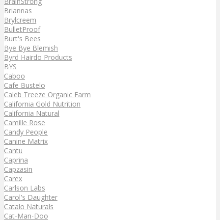
BrainStrong
Briannas
Brylcreem
BulletProof
Burt's Bees
Bye Bye Blemish
Byrd Hairdo Products
BYS
Caboo
Cafe Bustelo
Caleb Treeze Organic Farm
California Gold Nutrition
California Natural
Camille Rose
Candy People
Canine Matrix
Cantu
Caprina
Capzasin
Carex
Carlson Labs
Carol's Daughter
Catalo Naturals
Cat-Man-Doo