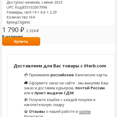
Доступно начиная, с
июня 2023
UPC Код
855102007996
Размеры, см
9.14 × 6.6 × 2.29
Количество
164
Бренд
Cliganic
1 790
₽
2 324
₽
В наличии
Купить
Доставляем для Вас товары с iHerb.com
💳 Принимаем
российские
банковские карты
🚚 Оформите заказ на сайте - мы выкупим Ваш
заказ и доставим курьером,
почтой России
или в
пункт выдачи СДЭК
🎁 Получите кэшбек с каждой покупки и
накопительную скидку
😀
Отзывы
о нашей работе в
группе
Вконтакте