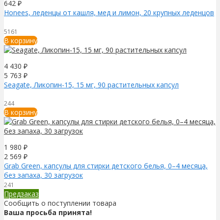
642
₽
Honees, леденцы от кашля, мед и лимон, 20 крупных леденцов
5161
В корзину
4 430
₽
5 763
₽
Seagate, Ликопин-15, 15 мг, 90 растительных капсул
244
В корзину
1 980
₽
2 569
₽
Grab Green, капсулы для стирки детского белья, 0–4 месяца,
без запаха, 30 загрузок
241
Предзаказ
Сообщить о поступлении товара
Ваша просьба принята!