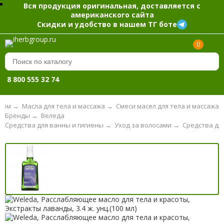
Вся продукция оригинальная, доставляется с
американского сайта
Скидки и удобство в нашем ТГ боте
0
8 800 555 32 74
елом
→
Масла для тела и массажа
→
Смеси масел для тела и массажа
Бренды
→
Веледа
Средства для ванны и гигиены
→
Уход за волосами
→
Средства дл