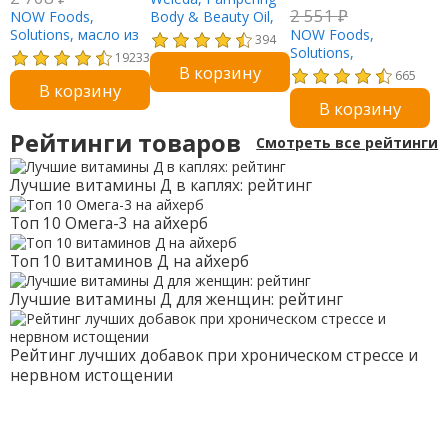
2 551
₽
NOW Foods,
Body & Beauty Oil,
Solutions, масло из
3.4 fl oz (100 ml)
NOW Foods,
394
виноградных
Solutions,
19233
В корзину
косточек, 473 мл
успокаивающее
665
В корзину
(16 жидк. унций)
массажное масло с
В корзину
арникой, 237 мл (8
жидк. унций)
Рейтинги товаров
Смотреть все рейтинги
Лучшие витамины Д в каплях: рейтинг
Топ 10 Омега-3 на айхерб
Топ 10 витаминов Д на айхерб
Лучшие витамины Д для женщин: рейтинг
Рейтинг лучших добавок при хроническом стрессе и
нервном истощении