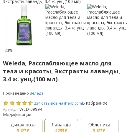
-23%
Weleda, Расслабляющее масло для
тела и красоты, Экстракты лаванды,
3.4 ж. унц.(100 мл)
Произведено
Веледа
В избранное
234 отзывов на iherb.com
WED-09994
Артикул:
Модификации
Дикая роза
Лаванда
Облепиха
5 127
₽
4 255
₽
5 127
₽