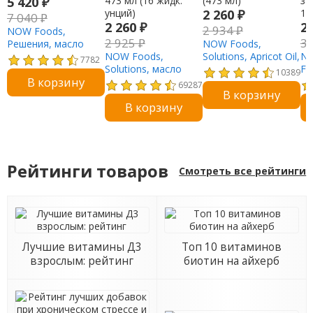
5 420
₽
2 260
₽
7 040
₽
2 260
₽
2
2 934
₽
NOW Foods,
2 925
₽
3
Решения, масло
NOW Foods,
жожоба, 473 мл
NOW Foods,
Solutions, Apricot Oil,
NO
7782
Solutions, масло
16 жидких унций
Fo
10389
В корзину
сладкого миндаля,
(473 мл)
фр
69287
В корзину
473 мл (16 жидк.
за
В корзину
унций)
1 
Рейтинги товаров
Смотреть все рейтинги
Лучшие витамины Д3
Топ 10 витаминов
взрослым: рейтинг
биотин на айхерб