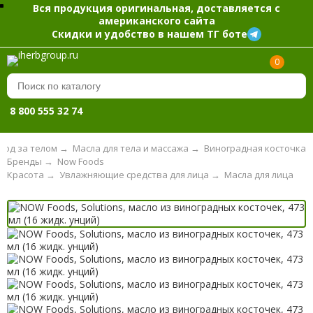
Вся продукция оригинальная, доставляется с
американского сайта
Скидки и удобство в нашем ТГ боте
0
8 800 555 32 74
ход за телом
→
Масла для тела и массажа
→
Виноградная косточка
Бренды
→
Now Foods
Красота
→
Увлажняющие средства для лица
→
Масла для лица