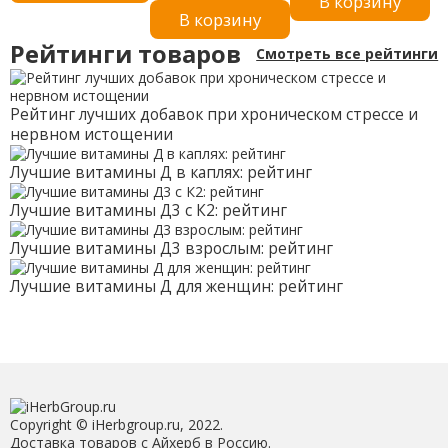
В корзину
повышенной силой
пикантный, 2,5
В корзину
действия, 5 мг, 100
унции (71 г)
таблеток
Рейтинги товаров
Смотреть все рейтинги
Рейтинг лучших добавок при хроническом стрессе и
нервном истощении
Лучшие витамины Д в каплях: рейтинг
Лучшие витамины Д3 с К2: рейтинг
Лучшие витамины Д3 взрослым: рейтинг
Лучшие витамины Д для женщин: рейтинг
Copyright © iHerbgroup.ru, 2022.
Доставка товаров с Айхерб в Россию.