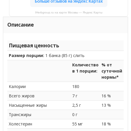
IHerbgroup.ru на карте Москвы — Яндекс Карты
Описание
Пищевая ценность
Размер порции:
1 банка (85 г) слить
Количество
% от
в 1 порции:
суточной
нормы*
Калории
180
Всего жиров
7 г
16 %
Насыщенные жиры
2,5 г
13 %
Трансжиры
0 г
Холестерин
55 мг
18 %