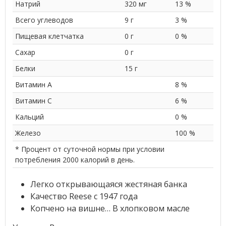
Натрий
320 мг
13 %
Всего углеводов
9 г
3 %
Пищевая клетчатка
0 г
0 %
Сахар
0 г
Белки
15 г
Витамин A
8 %
Витамин C
6 %
Кальций
0 %
Железо
100 %
* Процент от суточной нормы при условии
потребления 2000 калорий в день.
Легко открывающаяся жестяная банка
Качество Reese с 1947 года
Копчено на вишне… В хлопковом масле