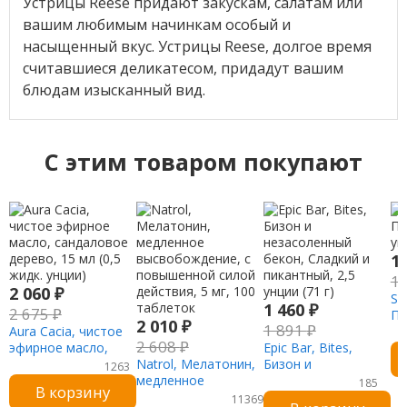
Устрицы Reese придают закускам, салатам или
вашим любимым начинкам особый и
насыщенный вкус. Устрицы Reese, долгое время
считавшиеся деликатесом, придадут вашим
блюдам изысканный вид.
C этим товаром покупают
1
1
2 060
₽
Si
1 460
₽
2 675
₽
По
2 010
₽
1 891
₽
Aura Cacia, чистое
ун
2 608
₽
эфирное масло,
Epic Bar, Bites,
сандаловое дерево,
Natrol, Мелатонин,
Бизон и
1263
15 мл (0,5 жидк.
медленное
незасоленный
185
В корзину
унции)
высвобождение, с
бекон, Сладкий и
11369