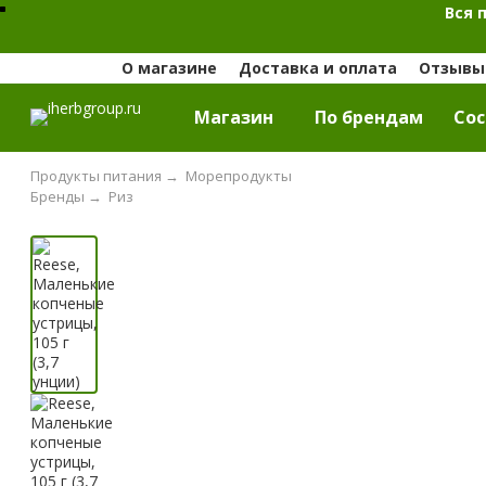
Вся 
О магазине
Доставка и оплата
Отзывы 
Магазин
По брендам
Cос
Продукты питания
→
Морепродукты
Бренды
→
Риз