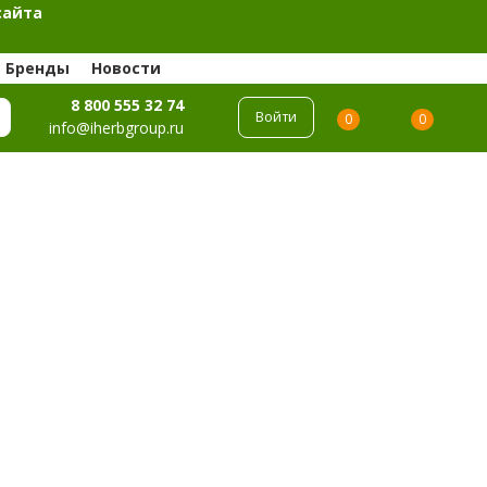
сайта
Бренды
Новости
8 800 555 32 74
Войти
0
0
info@iherbgroup.ru