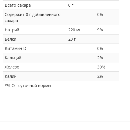
Всего сахара
0 г
Содержит 0 г добавленного
0%
сахара
Натрий
220 мг
9%
Белки
20 г
Витамин D
0%
Кальций
2%
Железо
30%
Калий
2%
*% От суточной нормы