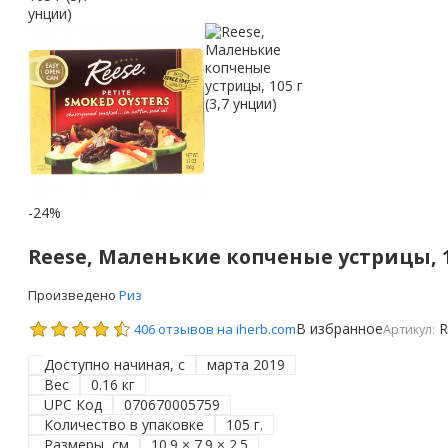
-24%
Reese, Маленькие копченые устрицы, 10
Произведено
Риз
В избранное
R
406 отзывов на iherb.com
Артикул:
Доступно начиная, с
марта 2019
Вес
0.16 кг
UPC Код
070670005759
Количество в упаковке
105 г.
Размеры, см
10.9 × 7.9 × 2.5