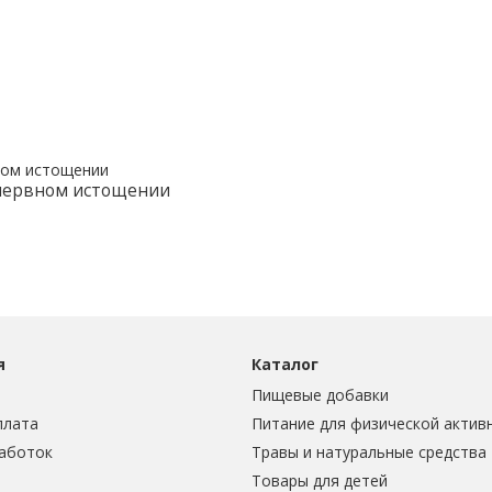
 нервном истощении
я
Каталог
Пищевые добавки
плата
Питание для физической актив
аботок
Травы и натуральные средства
Товары для детей