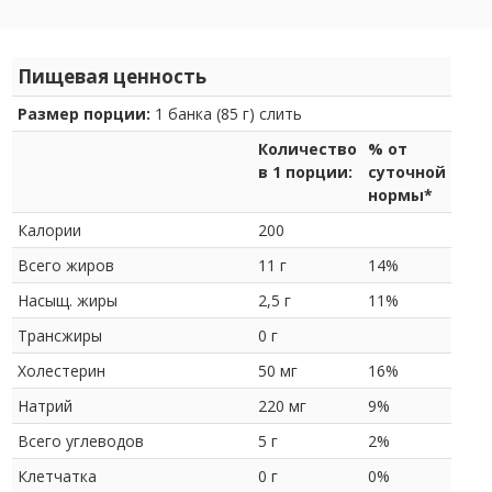
Пищевая ценность
Размер порции:
1 банка (85 г) слить
Количество
% от
в 1 порции:
суточной
нормы*
Калории
200
Всего жиров
11 г
14%
Насыщ. жиры
2,5 г
11%
Трансжиры
0 г
Холестерин
50 мг
16%
Натрий
220 мг
9%
Всего углеводов
5 г
2%
Клетчатка
0 г
0%