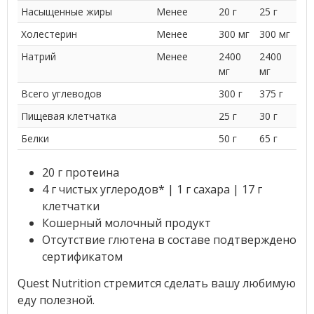
Насыщенные жиры
Менее
20 г
25 г
Холестерин
Менее
300 мг
300 мг
Натрий
Менее
2400
2400
мг
мг
Всего углеводов
300 г
375 г
Пищевая клетчатка
25 г
30 г
Белки
50 г
65 г
20 г протеина
4 г чистых углеродов* | 1 г сахара | 17 г
клетчатки
Кошерный молочный продукт
Отсутствие глютена в составе подтверждено
сертификатом
Quest Nutrition стремится сделать вашу любимую
еду полезной.