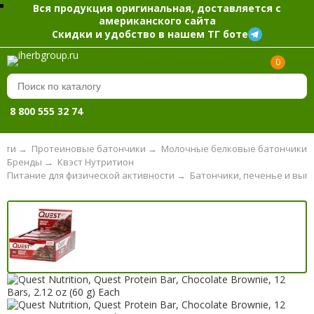
Вся продукция оригинальная, доставляется с
американского сайта
Скидки и удобство в нашем ТГ боте
0
8 800 555 32 74
ости
→
Протеиновые батончики
→
Молочные белковые батончики
Бренды
→
Квэст Нутритион
Питание для физической активности
→
Батончики, печенье и вып