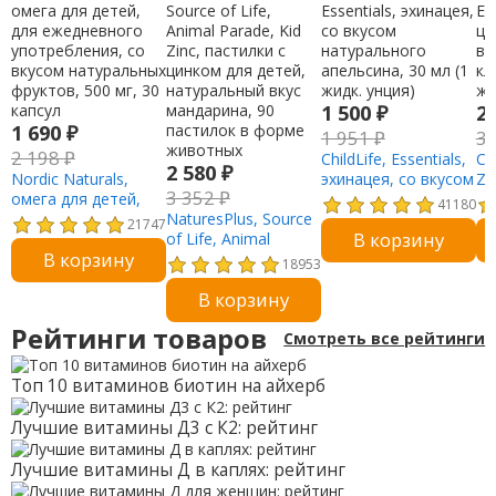
1 500
₽
2
1 690
₽
1 951
₽
3
2 198
₽
ChildLife, Essentials,
Chi
2 580
₽
Nordic Naturals,
эхинацея, со вкусом
Zi
3 352
₽
омега для детей,
натурального
на
41180
для ежедневного
NaturesPlus, Source
апельсина, 30 мл (1
ма
21747
В корзину
употребления, со
of Life, Animal
жидк. унция)
11
В корзину
вкусом натуральных
Parade, Kid Zinc,
ун
18953
фруктов, 500 мг, 30
пастилки с цинком
В корзину
капсул
для детей,
натуральный вкус
Рейтинги товаров
Смотреть все рейтинги
мандарина, 90
пастилок в форме
животных
Топ 10 витаминов биотин на айхерб
Лучшие витамины Д3 с К2: рейтинг
Лучшие витамины Д в каплях: рейтинг