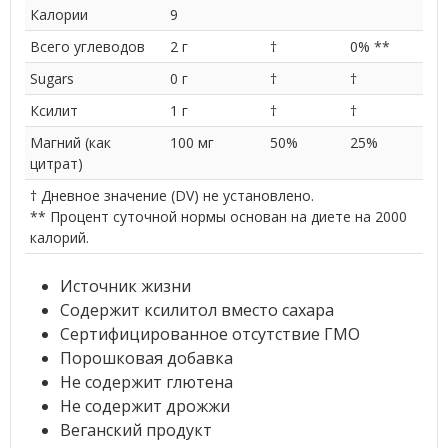
Калории
9
Всего углеводов
2 г
†
0% **
Sugars
0 г
†
†
Ксилит
1 г
†
†
Магний (как
100 мг
50%
25%
цитрат)
† Дневное значение (DV) не установлено.
** Процент суточной нормы основан на диете на 2000
калорий.
Источник жизни
Содержит ксилитол вместо сахара
Сертифицированное отсутствие ГМО
Порошковая добавка
Не содержит глютена
Не содержит дрожжи
Веганский продукт