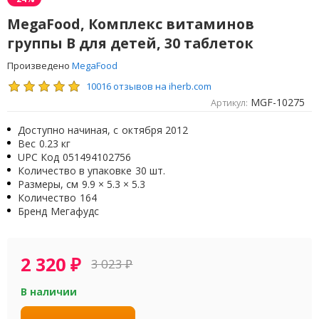
MegaFood, Комплекс витаминов
группы B для детей, 30 таблеток
Произведено
MegaFood
10016 отзывов на iherb.com
MGF-10275
Артикул:
Доступно начиная, с
октября 2012
Вес
0.23 кг
UPC Код
051494102756
Количество в упаковке
30 шт.
Размеры, см
9.9 × 5.3 × 5.3
Количество
164
Бренд
Мегафудс
2 320
₽
3 023
₽
В наличии