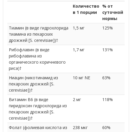
Количество
% от
в 1 порции
суточной
нормы
Тиамин (в виде гидрохлорида
1,5 мг
125%
тиамина из пекарских
дрожжей [S. cerevisiae])†
Рибофлавин (в виде
1,7 мг
131%
рибофлавина из
органического коричневого
риса)†
Ниацин (никотинамид из
10 мг NE
63%
пекарских дрожжей [S.
cerevisiae])†
Витамин B6 (в виде
2 мг
118%
пиридоксин гидрохлорида из
пекарских дрожжей [S.
cerevisiae])†
Фолат (фолиевая кислота из
238 мкг
60%