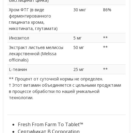
бисглицинат цинка)
Хром ФТГ (в виде
30 мкг
86%
ферментированного
глицината хрома,
никотината, глутамата)
Инозитол
5 мг
**
Экстракт листьев мелиссы
50 мг
**
лекарственной (Melissa
officinalis)
L-теанин
25 мг
**
** Процент от суточной нормы не определен.
† Этот витамин объединяется с цельными продуктами
в процессе обработки по нашей уникальной
технологии.
Fresh From Farm To Tablet™
Сертификат B Corporation