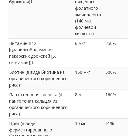
брокколи)†
пищевого
фолатного
эквивалента
(140 мкг
фолиевой
кислоты)
Витамин В12
6 мкг
250%
[цианилкобаламин из
пекарских дрожжей [S.
cerevisiae])†
Биотин (в виде биотина из
150 мкг
500%
органического коричневого
риса)†
Пантотеновая кислота (d-
8 мг
160%
пантотенат кальция из
органического коричневого
риса)†
Цинк (в виде
10 мг
91%
ферментированного