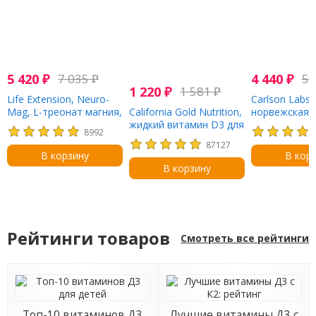
5 420
₽
7 035
₽
4 440
₽
5 
1 220
₽
1 581
₽
Life Extension, Neuro-
Carlson Labs,
Mag, L-треонат магния,
California Gold Nutrition,
норвежская с
90 вегетарианских
жидкий витамин D3 для
детей, самый
8992
капсул
детей, 10 мкг (400 МЕ),
рыбий жир,
87127
10 мл (0,34 жидк. унции)
натуральный
В корзину
В кор
вкус, 800 мг, 
В корзину
жидк. унции)
Рейтинги товаров
Смотреть все рейтинги
Топ-10 витаминов Д3
Лучшие витамины Д3 с