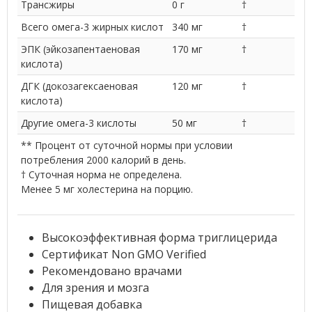
Трансжиры
0 г
†
Всего омега-3 жирных кислот
340 мг
†
ЭПК (эйкозапентаеновая
170 мг
†
кислота)
ДГК (докозагексаеновая
120 мг
†
кислота)
Другие омега-3 кислоты
50 мг
†
** Процент от суточной нормы при условии
потребления 2000 калорий в день.
† Суточная норма не определена.
Менее 5 мг холестерина на порцию.
Высокоэффективная форма триглицерида
Сертификат Non GMO Verified
Рекомендовано врачами
Для зрения и мозга
Пищевая добавка