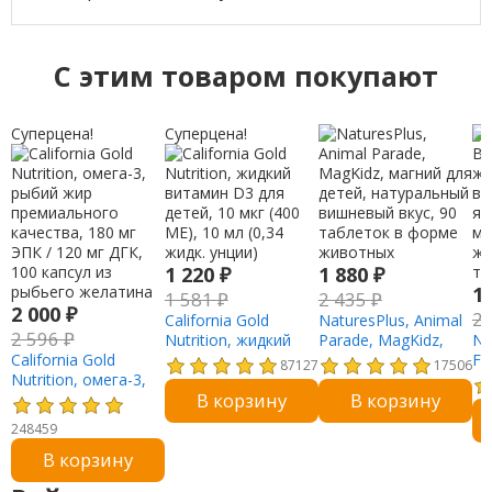
C этим товаром покупают
Суперцена!
Суперцена!
1 220
₽
1 880
₽
1
1 581
₽
2 435
₽
2 000
₽
2
California Gold
NaturesPlus, Animal
2 596
₽
Nutrition, жидкий
Parade, MagKidz,
Na
California Gold
витамин D3 для
магний для детей,
Fr
87127
17506
Nutrition, омега-3,
детей, 10 мкг (400
натуральный
же
В корзину
В корзину
рыбий жир
МЕ), 10 мл (0,34
вишневый вкус, 90
ви
премиального
жидк. унции)
таблеток в форме
яг
248459
качества, 180 мг
животных
мк
В корзину
ЭПК / 120 мг ДГК,
же
100 капсул из
та