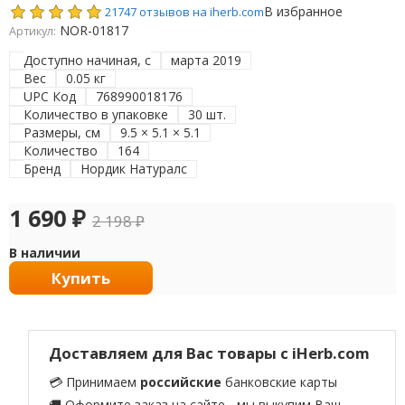
В избранное
21747 отзывов на iherb.com
NOR-01817
Артикул:
Доступно начиная, с
марта 2019
Вес
0.05 кг
UPC Код
768990018176
Количество в упаковке
30 шт.
Размеры, см
9.5 × 5.1 × 5.1
Количество
164
Бренд
Нордик Натуралс
1 690
₽
2 198
₽
В наличии
Купить
Доставляем для Вас товары с iHerb.com
💳 Принимаем
российские
банковские карты
🚚 Оформите заказ на сайте - мы выкупим Ваш